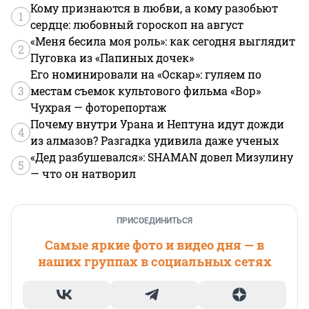
Кому признаются в любви, а кому разобьют
1
сердце: любовный гороскоп на август
«Меня бесила моя роль»: как сегодня выглядит
2
Пуговка из «Папиных дочек»
Его номинировали на «Оскар»: гуляем по
3
местам съемок культового фильма «Вор»
Чухрая — фоторепортаж
Почему внутри Урана и Нептуна идут дожди
4
из алмазов? Разгадка удивила даже ученых
«Дед разбушевался»: SHAMAN довел Мизулину
5
— что он натворил
ПРИСОЕДИНИТЬСЯ
Самые яркие фото и видео дня — в
наших группах в социальных сетях