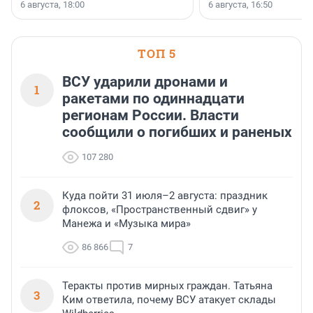
номинации «Самый
6 августа, 18:00
6 августа, 16:50
клиентоориентированн
застройщик Ленинград
области».
ТОП 5
ВСУ ударили дронами и
1
ракетами по одиннадцати
регионам России. Власти
сообщили о погибших и раненых
107 280
Куда пойти 31 июля–2 августа: праздник
2
флоксов, «Пространственный сдвиг» у
Манежа и «Музыка мира»
86 866
7
Теракты против мирных граждан. Татьяна
3
Ким ответила, почему ВСУ атакует склады