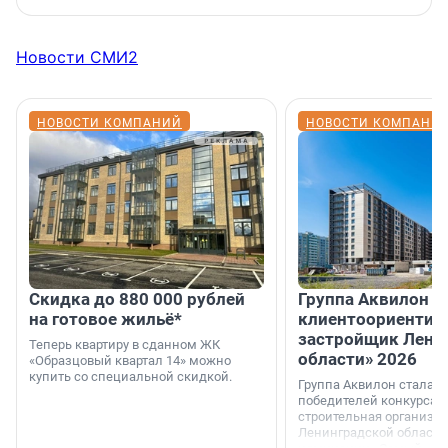
Новости СМИ2
НОВОСТИ КОМПАНИЙ
НОВОСТИ КОМПАНИ
Скидка до 880 000 рублей
Группа Аквилон 
на готовое жильё*
клиентоориентир
застройщик Лени
Теперь квартиру в сданном ЖК
области» 2026
«Образцовый квартал 14» можно
купить со специальной скидкой.
Группа Аквилон стала 
победителей конкурса 
строительная организа
Ленинградской области 