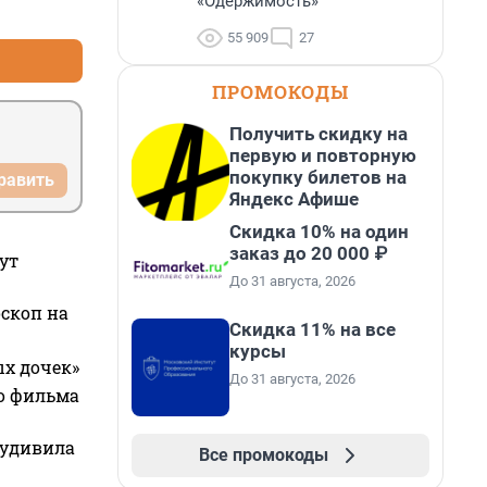
«Одержимость»
+2
–0
55 909
27
ПРОМОКОДЫ
Получить скидку на
первую и повторную
покупку билетов на
равить
Яндекс Афише
Скидка 10% на один
заказ до 20 000 ₽
ут
До 31 августа, 2026
оскоп на
Скидка 11% на все
курсы
ых дочек»
До 31 августа, 2026
го фильма
 удивила
Все промокоды