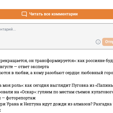
Читать все комментарии
Отп
прекращается, он трансформируется»: как россияне буд
вгусте — ответ эксперта
ются в любви, а кому разобьют сердце: любовный гор
а моя роль»: как сегодня выглядит Пуговка из «Папин
овали на «Оскар»: гуляем по местам съемок культово
я — фоторепортаж
ри Урана и Нептуна идут дожди из алмазов? Разгадка
х