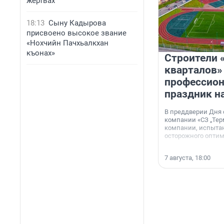
жертвах
18:13
Сыну Кадырова
присвоено высокое звание
«Нохчийн Пачхьалкхан
къонах»
Строители 
кварталов»
профессио
праздник н
В преддверии Дня
компании «СЗ „Тер
компании, испытан
осторожного опти
7 августа, 18:00