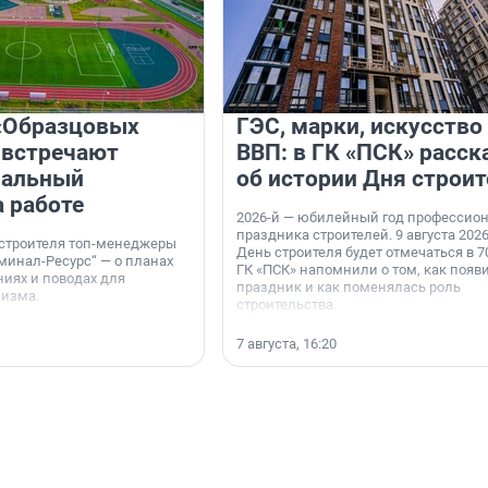
«Образцовых
ГЭС, марки, искусство
 встречают
ВВП: в ГК «ПСК» расск
нальный
об истории Дня строит
а работе
2026-й — юбилейный год профессио
праздника строителей. 9 августа 2026
 строителя топ-менеджеры
День строителя будет отмечаться в 70
минал-Ресурс“ — о планах
ГК «ПСК» напомнили о том, как появ
иях и поводах для
праздник и как поменялась роль
мизма.
строительства.
7 августа, 16:20