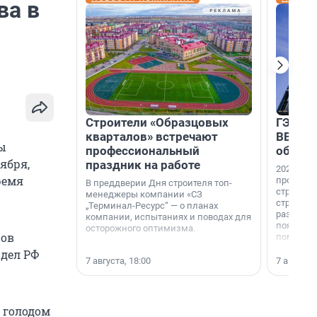
ва в
Строители «Образцовых
ГЭС, м
кварталов» встречают
ВВП: в
ы
профессиональный
об ист
оября,
праздник на работе
2026-й —
ремя
професси
В преддверии Дня строителя топ-
строителе
менеджеры компании «СЗ
строителя
„Терминал-Ресурс“ — о планах
раз. В ГК
компании, испытаниях и поводах для
появился
осторожного оптимизма.
ров
поменяла
 дел РФ
7 августа, 18:00
7 августа,
с голодом