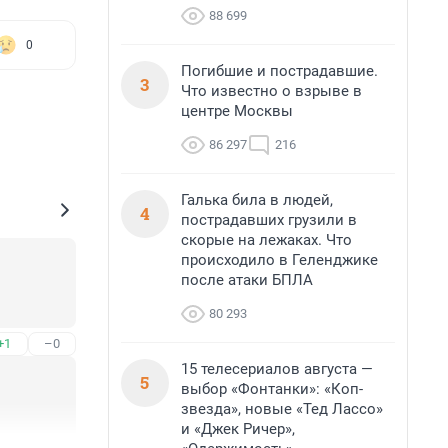
88 699
0
Погибшие и пострадавшие.
3
Что известно о взрыве в
центре Москвы
86 297
216
Галька била в людей,
4
пострадавших грузили в
скорые на лежаках. Что
происходило в Геленджике
после атаки БПЛА
80 293
+1
–0
15 телесериалов августа —
5
выбор «Фонтанки»: «Коп-
звезда», новые «Тед Лассо»
и «Джек Ричер»,