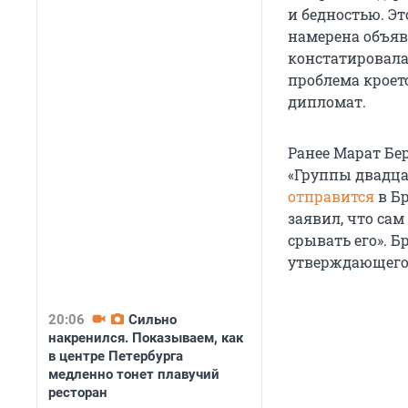
и бедностью. Э
намерена объяв
констатировала 
проблема кроет
дипломат.
Ранее Марат Бе
«Группы двадцат
отправится
в Б
заявил, что сам
срывать его». Б
утверждающего 
20:06
Сильно
накренился. Показываем, как
в центре Петербурга
медленно тонет плавучий
ресторан