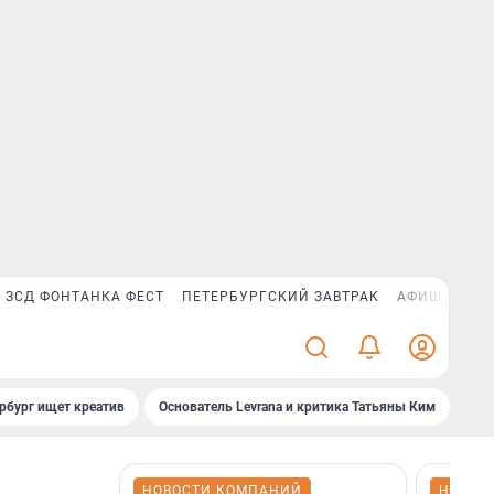
ЗСД ФОНТАНКА ФЕСТ
ПЕТЕРБУРГСКИЙ ЗАВТРАК
АФИША PLUS
рбург ищет креатив
Основатель Levrana и критика Татьяны Ким
Зач
НОВОСТИ КОМПАНИЙ
НОВОС