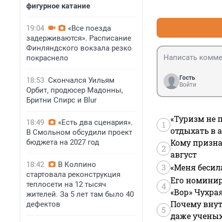
фигурное катание
19:04
«Все поезда
задерживаются». Расписание
Финляндского вокзала резко
покраснело
Гость
18:53
Скончался Уильям
Войти
Орбит, продюсер Мадонны,
Бритни Спирс и Blur
«Туризм не 
18:49
«Есть два сценария».
1
отдыхать в а
В Смольном обсудили проект
Кому призна
бюджета на 2027 год
2
август
18:42
В Колпино
3
«Меня бесил
стартовала реконструкция
Его номинир
теплосети на 12 тысяч
4
«Вор» Чухра
жителей. За 5 лет там было 40
Почему внут
дефектов
5
даже учены