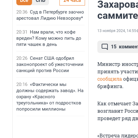
Все
СПБ
24 часа
Захаров
20:36
Суд в Петербурге заочно
саммите
арестовал Лидию Невзорову*
13 ноября 2024, 14:55
20:31
Нам врали, что кофе
вреден? Кому можно пить до
пяти чашек в день
15
коммен
20:26
Сенат США одобрил
Министр иностр
законопроект об ужесточении
санкций против России
принять участие 
сообщила
офици
20:16
«Фактически мы
брифинга.
должны содержать завод». На
охрану «Красного
треугольника» от подростков
Как отмечает З
попросили миллионы
возглавит Росс
проведет ряд д
«Встреча лидеро