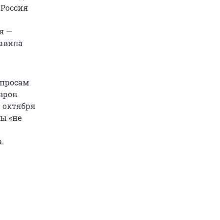
 Россия
я —
бавила
опросам
вров
 октября
бы «не
.