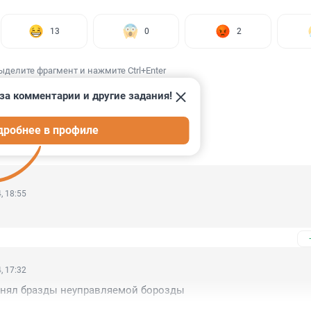
13
0
2
ыделите фрагмент и нажмите Ctrl+Enter
за комментарии и другие задания!
дробнее в профиле
ИИ
15
, 18:55
, 17:32
инял бразды неуправляемой борозды