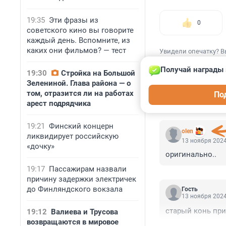
19:35
Эти фразы из
0
советского кино вы говорите
каждый день. Вспомните, из
каких они фильмов? — тест
Увидели опечатку? В
Получай награды 
19:30
Стройка на Большой
Зелениной. Глава района — о
том, отразится ли на работах
По
арест подрядчика
КОММЕНТАР
19:21
Финский концерн
olen
ликвидирует российскую
13 ноября 2024
«дочку»
оригинально..
19:17
Пассажирам назвали
причину задержки электричек
до Финляндского вокзала
Гость
13 ноября 2024
старый конь пр
19:12
Валиева и Трусова
возвращаются в мировое