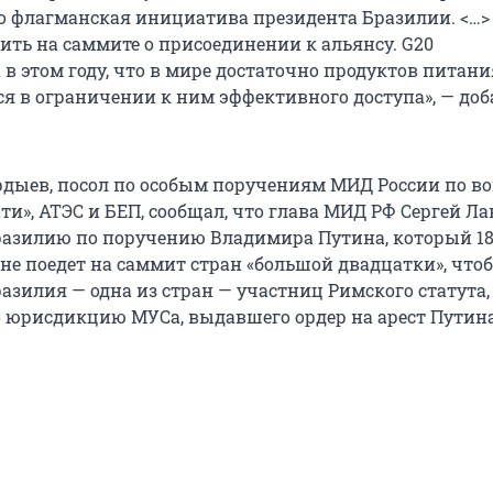
то флагманская инициатива президента Бразилии. <…>
ить на саммите о присоединении к альянсу. G20
в этом году, что в мире достаточно продуктов питани
ся в ограничении к ним эффективного доступа», — до
рдыев, посол по особым поручениям МИД России по в
и», АТЭС и БЕП, сообщал, что глава МИД РФ Сергей Ла
разилию по поручению Владимира Путина, который 18
 не поедет на саммит стран «большой двадцатки», что
разилия — одна из стран — участниц Римского статута,
юрисдикцию МУСа, выдавшего ордер на арест Путина