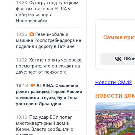
18:33
Сухогруз под турецким
флагом атакован БПЛА у
побережья порта
Новороссийск
18:26
Реанимобиль и
Самые ярки
машина Роспотребнадзора не
поделили дорогу в Гатчине
ВКо
18:22
Хотите понять человека,
посмотрите, что он сажает на
даче: тест от психолога
Новости СМИ2
18:18
AI-AINA: Смольный
режет расходы, Героев России
НОВОСТИ КО
зачислили в вузы, Бу и Тяпа
улетели в Ирландию
18:16
Под удар ВСУ попал
многоквартирный дом в
Керчи. Власти сообщили о