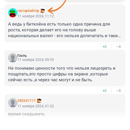
гастарбайтер
11 ноября 2024, 11:12
А ведь у биткойна есть только одна причина для 
роста, которая делает его на голову выше 
национальных валют - его нельзя допечатать и таким 
образом девальвировать... Только спрос и 
+0
–0
предложение...
Гость
11 ноября 2024, 09:55
Не понимаю ценности того что нельзя лицезреть и 
пощупать,это просто цифры на экране ,которые 
сейчас есть ,а через час могут и не быть.
+0
–0
280241717
11 ноября 2024, 01:52
время скидывать
+0
–0