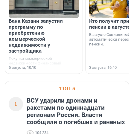
Банк Казани запустил
Кто получит приб
программу по
пенсии в августе
приобретению
В августе Социальный 
коммерческой
автоматически пересчи
недвижимости у
пенсии.
застройщика
Покупка коммерческой
недвижимости финансовый
5 августа, 10:10
3 августа, 16:40
инструмент, доступный для многих
предпринимателей. Будь то новый
офис, склад, торговое помещение
или готовый арендный бизнес —
успех сделки зависит от правильного
ТОП 5
выбора объекта и грамотного
финансирования.
ВСУ ударили дронами и
1
ракетами по одиннадцати
регионам России. Власти
сообщили о погибших и раненых
104 234