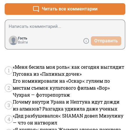
Читать все комментарии
Гость
Отправить
Войти
«Меня бесила моя роль»: как сегодня выглядит
1
Пуговка из «Папиных дочек»
Его номинировали на «Оскар»: гуляем по
2
местам съемок культового фильма «Вор»
Чухрая — фоторепортаж
Почему внутри Урана и Нептуна идут дожди
3
из алмазов? Разгадка удивила даже ученых
«Дед разбушевался»: SHAMAN довел Мизулину
4
— что он натворил
«Я крутая»: певица Жасмин здорово похудела