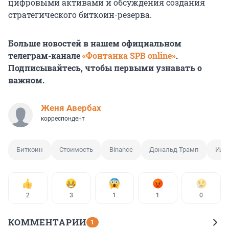
цифровыми активами и обсуждения создания
стратегического биткоин-резерва.
Больше новостей в нашем официальном
телеграм-канале
«Фонтанка SPB online»
.
Подписывайтесь, чтобы первыми узнавать о
важном.
Женя Авербах
корреспондент
Биткоин
Стоимость
Binance
Дональд Трамп
Ило
2
3
1
1
0
КОММЕНТАРИИ
1