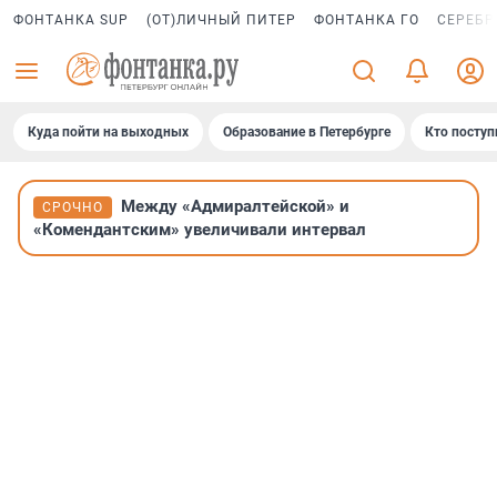
ФОНТАНКА SUP
(ОТ)ЛИЧНЫЙ ПИТЕР
ФОНТАНКА ГО
СЕРЕБР
Куда пойти на выходных
Образование в Петербурге
Кто поступ
Между «Адмиралтейской» и
СРОЧНО
«Комендантским» увеличивали интервал