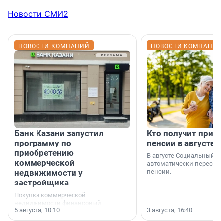
Новости СМИ2
НОВОСТИ КОМПАНИЙ
НОВОСТИ КОМПАНИ
Банк Казани запустил
Кто получит приб
программу по
пенсии в августе
приобретению
В августе Социальный 
коммерческой
автоматически пересчи
недвижимости у
пенсии.
застройщика
Покупка коммерческой
недвижимости финансовый
5 августа, 10:10
3 августа, 16:40
инструмент, доступный для многих
предпринимателей. Будь то новый