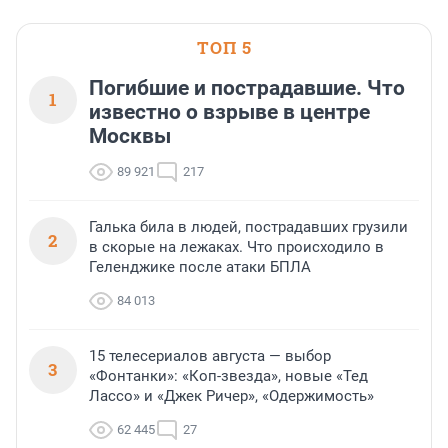
офис, склад, торговое помещение
или готовый арендный бизнес —
успех сделки зависит от правильного
ТОП 5
выбора объекта и грамотного
финансирования.
Погибшие и пострадавшие. Что
1
известно о взрыве в центре
Москвы
89 921
217
Галька била в людей, пострадавших грузили
2
в скорые на лежаках. Что происходило в
Геленджике после атаки БПЛА
84 013
15 телесериалов августа — выбор
3
«Фонтанки»: «Коп-звезда», новые «Тед
Лассо» и «Джек Ричер», «Одержимость»
62 445
27