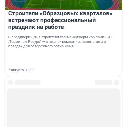
Строители «Образцовых кварталов»
встречают профессиональный
праздник на работе
В преддверии Дня строителя топ-менеджеры компании «СЗ
„Терминал-Ресурс“ — о планах компании, испытаниях и
поводах для осторожного оптимизма.
7 августа, 18:00