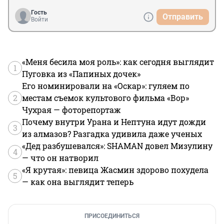
Гость
Отправить
Войти
«Меня бесила моя роль»: как сегодня выглядит
1
Пуговка из «Папиных дочек»
Его номинировали на «Оскар»: гуляем по
2
местам съемок культового фильма «Вор»
Чухрая — фоторепортаж
Почему внутри Урана и Нептуна идут дожди
3
из алмазов? Разгадка удивила даже ученых
«Дед разбушевался»: SHAMAN довел Мизулину
4
— что он натворил
«Я крутая»: певица Жасмин здорово похудела
5
— как она выглядит теперь
ПРИСОЕДИНИТЬСЯ