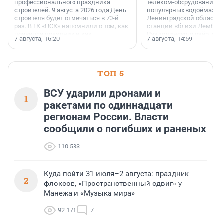
профессионального праздника
телеком-оборудование 
строителей. 9 августа 2026 года День
популярных водоёмах
строителя будет отмечаться в 70-й
Ленинградской области
раз. В ГК «ПСК» напомнили о том, как
станции вблизи Лембол
появился праздник и как
Раздолинского озёр, а 
7 августа, 16:20
7 августа, 14:59
поменялась роль строительства.
недалеко от Большого Т
водопада.
ТОП 5
ВСУ ударили дронами и
1
ракетами по одиннадцати
регионам России. Власти
сообщили о погибших и раненых
110 583
Куда пойти 31 июля–2 августа: праздник
2
флоксов, «Пространственный сдвиг» у
Манежа и «Музыка мира»
92 171
7