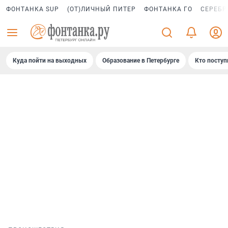
ФОНТАНКА SUP
(ОТ)ЛИЧНЫЙ ПИТЕР
ФОНТАНКА ГО
СЕРЕБР
Куда пойти на выходных
Образование в Петербурге
Кто поступ