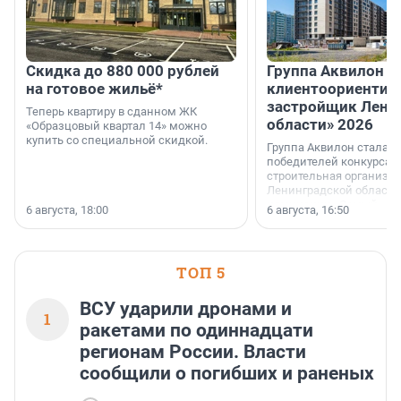
Скидка до 880 000 рублей
Группа Аквилон 
на готовое жильё*
клиентоориентир
застройщик Лени
Теперь квартиру в сданном ЖК
области» 2026
«Образцовый квартал 14» можно
купить со специальной скидкой.
Группа Аквилон стала 
победителей конкурса 
строительная организа
Ленинградской области 
номинации «Самый
6 августа, 18:00
6 августа, 16:50
клиентоориентированн
застройщик Ленинград
области».
ТОП 5
ВСУ ударили дронами и
1
ракетами по одиннадцати
регионам России. Власти
сообщили о погибших и раненых