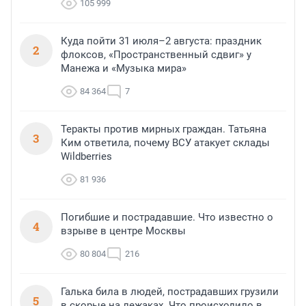
105 999
Куда пойти 31 июля–2 августа: праздник
2
флоксов, «Пространственный сдвиг» у
Манежа и «Музыка мира»
84 364
7
Теракты против мирных граждан. Татьяна
3
Ким ответила, почему ВСУ атакует склады
Wildberries
81 936
Погибшие и пострадавшие. Что известно о
4
взрыве в центре Москвы
80 804
216
Галька била в людей, пострадавших грузили
5
в скорые на лежаках. Что происходило в