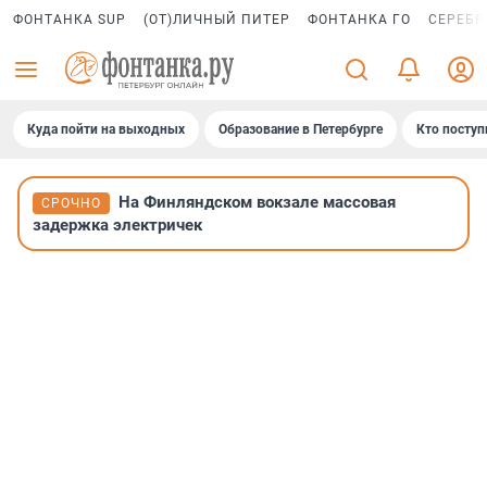
ФОНТАНКА SUP
(ОТ)ЛИЧНЫЙ ПИТЕР
ФОНТАНКА ГО
СЕРЕБР
Куда пойти на выходных
Образование в Петербурге
Кто поступ
На Финляндском вокзале массовая
СРОЧНО
задержка электричек