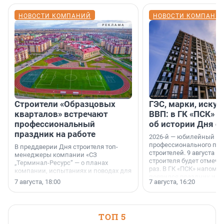
НОВОСТИ КОМПАНИЙ
НОВОСТИ КОМПАНИ
Строители «Образцовых
ГЭС, марки, искус
кварталов» встречают
ВВП: в ГК «ПСК» р
профессиональный
об истории Дня с
праздник на работе
2026-й — юбилейный го
профессионального пр
В преддверии Дня строителя топ-
строителей. 9 августа 2
менеджеры компании «СЗ
строителя будет отмечат
„Терминал-Ресурс“ — о планах
раз. В ГК «ПСК» напомни
компании, испытаниях и поводах для
появился праздник и к
осторожного оптимизма.
7 августа, 18:00
7 августа, 16:20
поменялась роль строит
ТОП 5