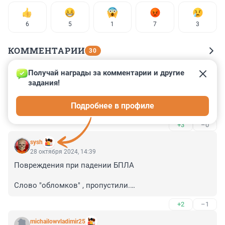
6
5
1
7
3
КОММЕНТАРИИ
30
Получай награды за комментарии и другие 
Гость
28 октября 2024, 17:05
задания!
Смотрю эти кадры и думаю: что посеешь, то и 
Подробнее в профиле
пожнёшь.
+3
–0
sysh
28 октября 2024, 14:39
Повреждения при падении БПЛА

Слово "обломков" , пропустили.

У нас ПВО их все сбивает,если вы не в курсе.Упасть 
+2
–1
могут только обломки.
michailowvladimir25