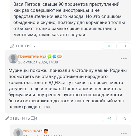
Вася Петров, свыше 90 процентов преступлений 
как раз совершают не иностранцы и не 
представители кочевого народа. Но это слишком 
обыденно и скучно, поэтому для кормления толпы 
отбирают только самые яркие происшествия с 
местными, такие как этот случай.
+0
–1
ОТВЕТИТЬ
Повелитель мух
26 октября 2024, 14:08
Муринцы похоже...приехали в Столицу нашей Родины 
посмотреть выставку достижений народного 
хозяйства..тоесть ВДНХ..а тут какая то просит место 
уступить...ещё и в очках..Пролетарская ненависть к 
буржуазии и внутреннее чувство несправедливости 
бытия встревожило до того и так неспокойный мозг 
неких граждан...тчк
+4
–3
ОТВЕТИТЬ
4
282694747