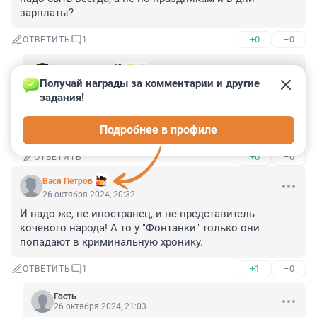
зарплаты?
+0
–0
ОТВЕТИТЬ
1
VKuser382074
Получай награды за комментарии и другие 
1 ноября 2024, 11:56
задания!
"афташок" от "святых 90-х" - нынешние 40-летние 
воспитомцы как раз тех годов... про последющие 
Подробнее в профиле
года тоже... "или плохо, или ещё хуже" :))
+0
–0
ОТВЕТИТЬ
Вася Петров
26 октября 2024, 20:32
И надо же, не иностранец, и не представитель 
кочевого народа! А то у "Фонтанки" только они 
попадают в криминальную хронику.
+1
–0
ОТВЕТИТЬ
1
Гость
26 октября 2024, 21:03