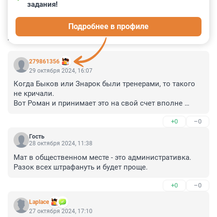
задания!
75
33
1
9
9
Подробнее в профиле
КОММЕНТАРИИ
64
279861356
29 октября 2024, 16:07
Когда Быков или Знарок были тренерами, то такого 
не кричали. 

Вот Роман и принимает это на свой счет вполне 
справедливо. Да ска позор - это не мат, это 
+0
–0
отношение. А хорошее отношение надо 
заслужить.Заслужил ли нынешний тренер уважение и 
Гость
авторитет у болельщиков- явно нет. Ему не помогают 
28 октября 2024, 11:38
ни деньги, ни влияние. Всегда побеждают 
Мат в общественном месте - это административка. 
профессионалы. А ему остается обижаться только.
Разок всех штрафануть и будет проще.
+0
–0
Laplace
27 октября 2024, 17:10