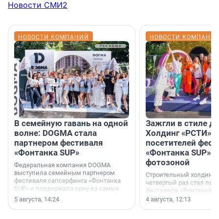
Новости СМИ2
НОВОСТИ КОМПАНИЙ
НОВОСТИ КОМПАНИ
В семейную гавань на одной
Зажгли в стиле ди
волне: DOGMA стала
Холдинг «РСТИ» 
партнером фестиваля
посетителей фест
«Фонтанка SUP»
«Фонтанка SUP» я
фотозоной
Федеральная компания DOGMA
выступила семейным партнером
Строительный холдинг 
фестиваля сапсерфинга «Фонтанка
четвертый раз стал пар
SUP» и поддержала одну из самых
фестиваля «Фонтанка S
ярких и романтичных номинаций —
раз компания стремится
5 августа, 14:24
4 августа, 12:13
«SUP-свадьба».
привезти корпоративну
и подарить настоящий 