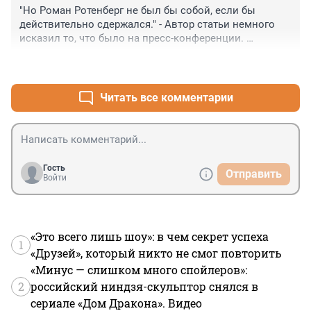
"Но Роман Ротенберг не был бы собой, если бы 
действительно сдержался." - Автор статьи немного 
исказил то, что было на пресс-конференции. 
Ротенберг не по своей инициативе начал говорить 
+0
–0
про спартаковские кричалки. Вопрос про то, что 
скандировали болельщики Спартака задал 
журналист: "Слышали ли Вы скандирование с трибун 
Читать все комментарии
и что Вы можете сказать об этом?"
Гость
Отправить
Войти
«Это всего лишь шоу»: в чем секрет успеха
1
«Друзей», который никто не смог повторить
«Минус — слишком много спойлеров»:
2
российский ниндзя-скульптор снялся в
сериале «Дом Дракона». Видео