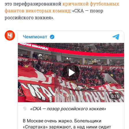
это перефразированной
кричалкой футбольных
фанатов некоторых команд
: «СКА — позор
российского хоккея».