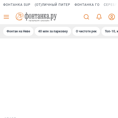
ФОНТАНКА SUP
(ОТ)ЛИЧНЫЙ ПИТЕР
ФОНТАНКА ГО
СЕРЕБР
Фонтан на Неве
40 млн за парковку
О чистоте рек
Топ-10, 