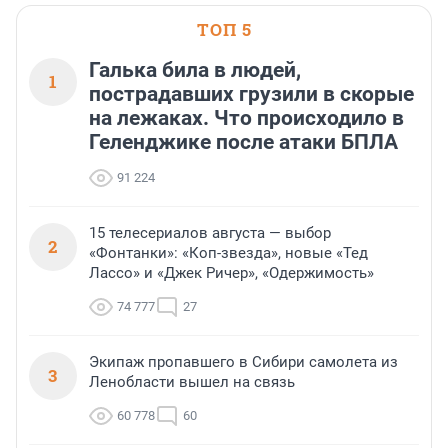
посетителям фестиваля
необычной фотозоне.
ТОП 5
Галька била в людей,
1
пострадавших грузили в скорые
на лежаках. Что происходило в
Геленджике после атаки БПЛА
91 224
15 телесериалов августа — выбор
2
«Фонтанки»: «Коп-звезда», новые «Тед
Лассо» и «Джек Ричер», «Одержимость»
74 777
27
Экипаж пропавшего в Сибири самолета из
3
Ленобласти вышел на связь
60 778
60