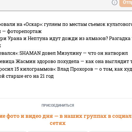
Отп
овали на «Оскар»: гуляем по местам съемок культово
я — фоторепортаж
ри Урана и Нептуна идут дожди из алмазов? Разгадка
х
евался»: SHAMAN довел Мизулину — что он натворил
 певица Жасмин здорово похудела — как она выглядит 
росил 15 килограммов»: Влад Прохоров — о том, как худе
 старше его на 21 год
ПРИСОЕДИНИТЬСЯ
е фото и видео дня — в наших группах в социа
сетях