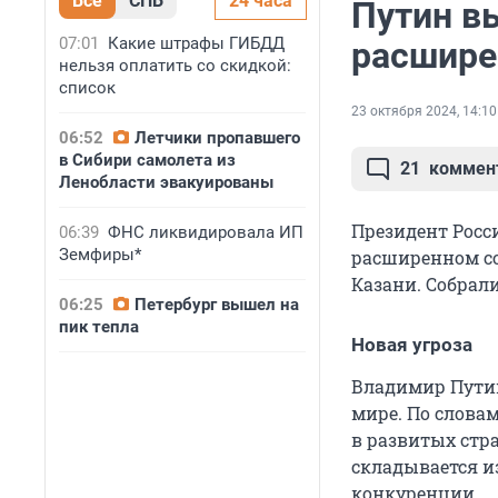
Все
СПБ
24 часа
Путин в
07:01
Какие штрафы ГИБДД
расшире
нельзя оплатить со скидкой:
список
23 октября 2024, 14:10
06:52
Летчики пропавшего
в Сибири самолета из
21
коммен
Ленобласти эвакуированы
Президент Росс
06:39
ФНС ликвидировала ИП
Земфиры*
расширенном со
Казани. Собрали
06:25
Петербург вышел на
пик тепла
Новая угроза
Владимир Путин
мире. По словам
в развитых стр
складывается и
конкуренции.