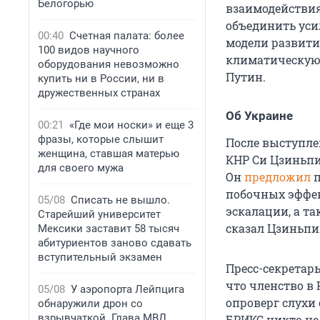
Белогорью
взаимодействия
объединить уси
00:40
Счетная палата: более
модели развити
100 видов научного
климатическую 
оборудования невозможно
Путин.
купить ни в России, ни в
дружественных странах
Об Украине
00:21
«Где мои носки» и еще 3
фразы, которые слышит
После выступле
женщина, ставшая матерью
КНР Си Цзиньпи
для своего мужа
Он
предложил
побочных эффек
05/08
Списать не вышло.
эскалации, а т
Старейший университет
сказал Цзиньпи
Мексики заставит 58 тысяч
абитуриентов заново сдавать
вступительный экзамен
Пресс-секретар
что членство в
05/08
У аэропорта Лейпцига
опроверг слухи 
обнаружили дрон со
взрывчаткой. Глава МВД
БРИКС никто не