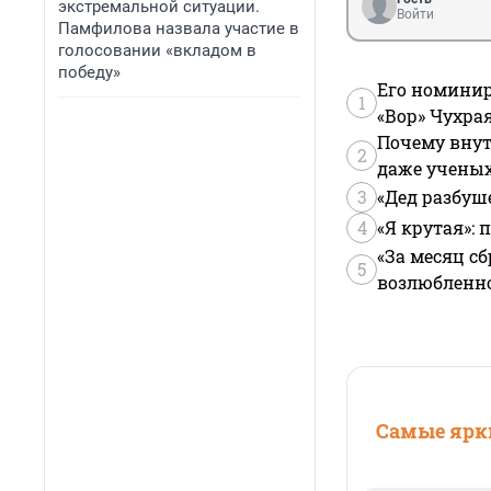
экстремальной ситуации.
Войти
Памфилова назвала участие в
голосовании «вкладом в
победу»
Его номинир
1
«Вор» Чухра
Почему внут
2
даже учены
3
«Дед разбуш
4
«Я крутая»:
«За месяц сб
5
возлюбленной
Самые ярки