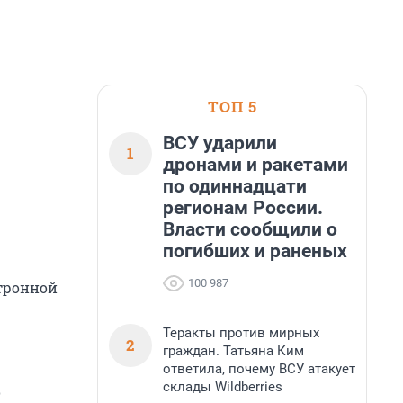
ТОП 5
ВСУ ударили
1
дронами и ракетами
по одиннадцати
регионам России.
Власти сообщили о
погибших и раненых
100 987
ктронной
Теракты против мирных
2
граждан. Татьяна Ким
ответила, почему ВСУ атакует
склады Wildberries
о