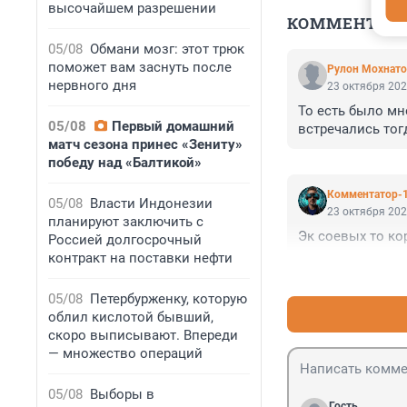
высочайшем разрешении
КОММЕНТАР
05/08
Обмани мозг: этот трюк
поможет вам заснуть после
Рулон Мохнато
нервного дня
23 октября 202
То есть было мн
05/08
Первый домашний
встречались тогд
матч сезона принес «Зениту»
победу над «Балтикой»
Комментатор-
05/08
Власти Индонезии
23 октября 202
планируют заключить с
Эк соевых то ко
Россией долгосрочный
контракт на поставки нефти
05/08
Петербурженку, которую
облил кислотой бывший,
скоро выписывают. Впереди
— множество операций
05/08
Выборы в
Гость