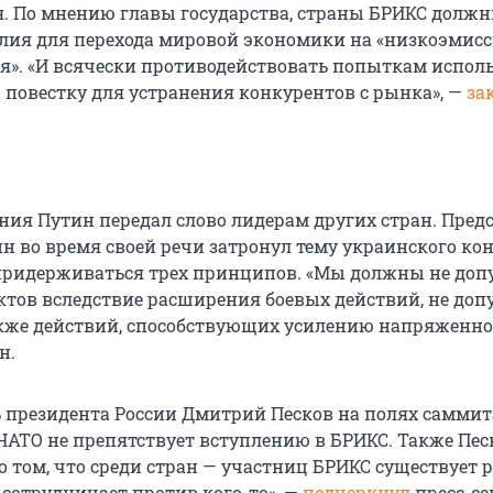
. По мнению главы государства, страны БРИКС долж
лия для перехода мировой экономики на «низкоэмис
я». «И всячески противодействовать попыткам испол
повестку для устранения конкурентов с рынка», —
за
ния Путин передал слово лидерам других стран. Пред
н во время своей речи затронул тему украинского ко
придерживаться трех принципов. «Мы должны не доп
тов вследствие расширения боевых действий, не доп
акже действий, способствующих усилению напряженно
н.
ь президента России Дмитрий Песков на полях саммит
 НАТО не препятствует вступлению в БРИКС. Также Пес
о том, что среди стран — участниц БРИКС существует р
 сотрудничает против кого-то», —
подчеркнул
пресс-се