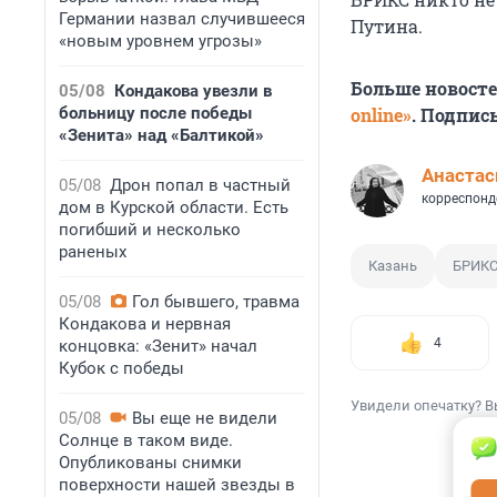
Германии назвал случившееся
Путина.
«новым уровнем угрозы»
Больше новост
05/08
Кондакова увезли в
больницу после победы
online»
. Подпис
«Зенита» над «Балтикой»
Анастас
05/08
Дрон попал в частный
корреспонд
дом в Курской области. Есть
погибший и несколько
раненых
Казань
БРИК
05/08
Гол бывшего, травма
Кондакова и нервная
4
концовка: «Зенит» начал
Кубок с победы
Увидели опечатку? В
05/08
Вы еще не видели
Солнце в таком виде.
Опубликованы снимки
поверхности нашей звезды в