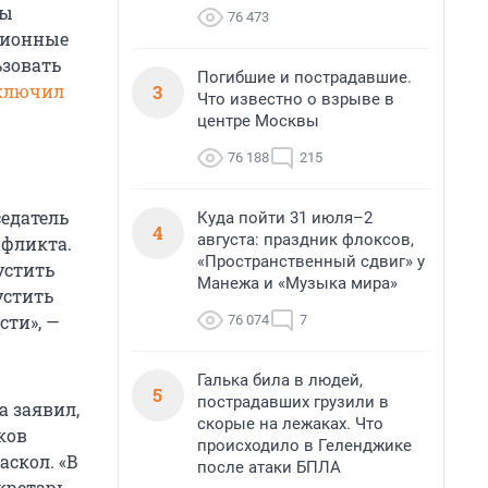
ны
76 473
сионные
ьзовать
Погибшие и пострадавшие.
3
ключил
Что известно о взрыве в
центре Москвы
76 188
215
седатель
Куда пойти 31 июля–2
4
августа: праздник флоксов,
нфликта.
«Пространственный сдвиг» у
устить
Манежа и «Музыка мира»
устить
сти», —
76 074
7
Галька била в людей,
5
пострадавших грузили в
а заявил,
скорые на лежаках. Что
ков
происходило в Геленджике
аскол. «В
после атаки БПЛА
кретарь