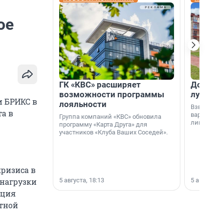
ое
ГК «КВС» расширяет
Дом ил
возможности программы
лучше 
и БРИКС в
лояльности
Взвешива
а в
варианто
Группа компаний «КВС» обновила
лишнего 
программу «Карта Друга» для
участников «Клуба Ваших Соседей».
кризиса в
5 августа, 18:13
5 августа,
 нагрузки
ация
стной