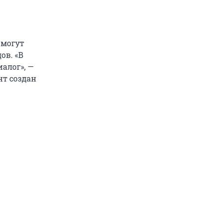
 могут
ов. «В
алог», —
нт создан