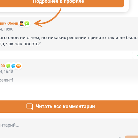
Подробнее в профиле
ИИ
21
вич Обоев
4, 18:06
ого слов ни о чем, но никаких решений принято так и не было?
а, чак-чак поесть?
100
4, 16:15
режит!
Читать все комментарии