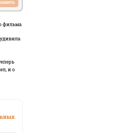
равить
го фильма
 удивила
теперь
л, и о
льных