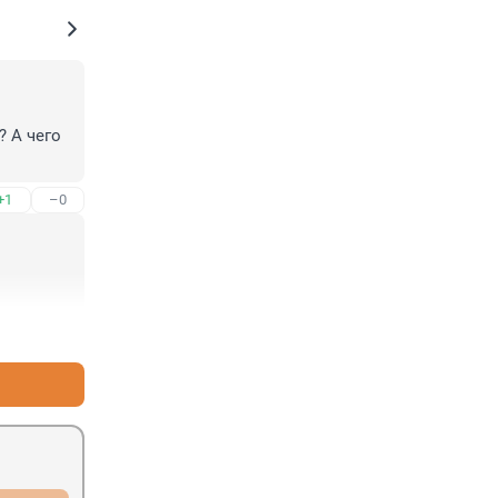
 А чего 
+1
–0
+0
–4