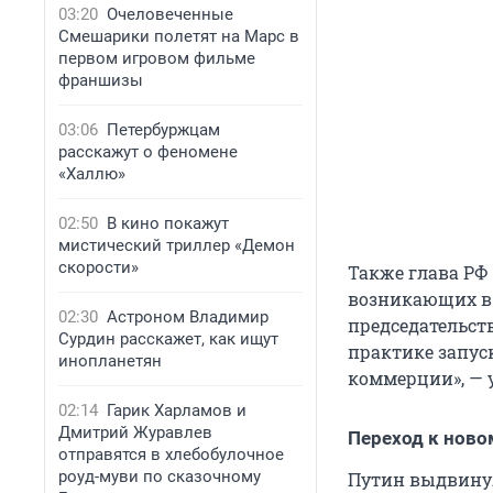
03:20
Очеловеченные
Смешарики полетят на Марс в
первом игровом фильме
франшизы
03:06
Петербуржцам
расскажут о феномене
«Халлю»
02:50
В кино покажут
мистический триллер «Демон
скорости»
Также глава РФ
возникающих в 
02:30
Астроном Владимир
председательст
Сурдин расскажет, как ищут
практике запус
инопланетян
коммерции», — 
02:14
Гарик Харламов и
Дмитрий Журавлев
Переход к ново
отправятся в хлебобулочное
роуд-муви по сказочному
Путин выдвинул