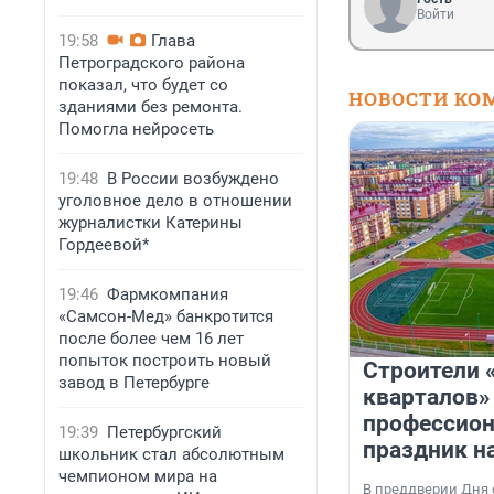
Войти
19:58
Глава
Петроградского района
показал, что будет со
НОВОСТИ КО
зданиями без ремонта.
Помогла нейросеть
19:48
В России возбуждено
уголовное дело в отношении
журналистки Катерины
Гордеевой*
19:46
Фармкомпания
«Самсон-Мед» банкротится
после более чем 16 лет
попыток построить новый
Строители 
завод в Петербурге
кварталов»
профессио
19:39
Петербургский
праздник н
школьник стал абсолютным
чемпионом мира на
В преддверии Дня