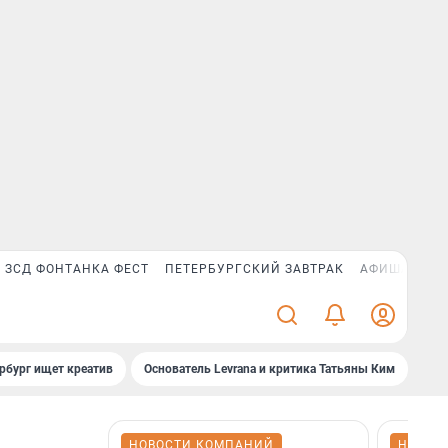
ЗСД ФОНТАНКА ФЕСТ
ПЕТЕРБУРГСКИЙ ЗАВТРАК
АФИША PLUS
рбург ищет креатив
Основатель Levrana и критика Татьяны Ким
Зач
НОВОСТИ КОМПАНИЙ
НОВОС