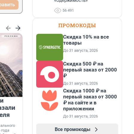
«Одержимость»
равить
56 491
ПРОМОКОДЫ
Скидка 10% на все
товары
До 31 августа, 2026
Скидка 500 ₽ на
первый заказ от 2000
₽
До 31 августа, 2026
Скидка 1000 ₽ на
первый заказ от 3000
 и
На водоёмах Ленобласти
₽ на сайте и в
азали
заработали новые базовые
приложении
еля
станции МегаФона
До 31 августа, 2026
К
к
нального
Инженеры МегаФона установили телеком-
о
Все промокоды
 года
оборудование на популярных водоёмах
т