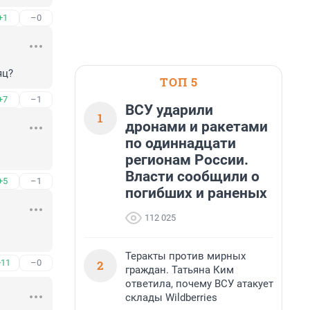
+1
–0
яц?
ТОП 5
+7
–1
ВСУ ударили
1
дронами и ракетами
по одиннадцати
регионам России.
Власти сообщили о
+5
–1
погибших и раненых
112 025
Теракты против мирных
2
+11
–0
граждан. Татьяна Ким
ответила, почему ВСУ атакует
склады Wildberries