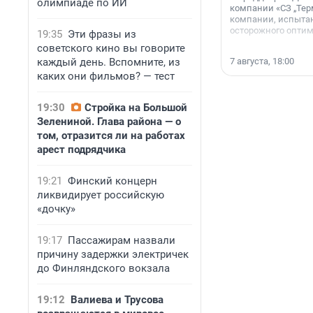
олимпиаде по ИИ
компании «СЗ „Тер
компании, испытан
осторожного опти
19:35
Эти фразы из
советского кино вы говорите
каждый день. Вспомните, из
7 августа, 18:00
каких они фильмов? — тест
19:30
Стройка на Большой
Зелениной. Глава района — о
том, отразится ли на работах
арест подрядчика
19:21
Финский концерн
ликвидирует российскую
«дочку»
19:17
Пассажирам назвали
причину задержки электричек
до Финляндского вокзала
19:12
Валиева и Трусова