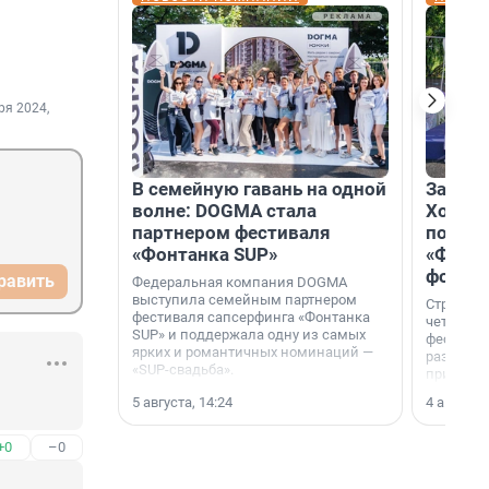
ря 2024,
В семейную гавань на одной
Зажгли
волне: DOGMA стала
Холдин
партнером фестиваля
посети
«Фонтанка SUP»
«Фонта
фотоз
равить
Федеральная компания DOGMA
выступила семейным партнером
Строител
фестиваля сапсерфинга «Фонтанка
четверты
SUP» и поддержала одну из самых
фестивал
ярких и романтичных номинаций —
раз комп
«SUP-свадьба».
привезти
и подари
5 августа, 14:24
4 августа,
посетите
необычно
+0
–0