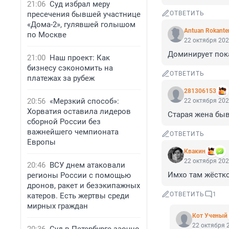
21:06
Суд избрал меру
пресечения бывшей участнице
ОТВЕТИТЬ
«Дома-2», гулявшей голышом
Antuan Rokante
по Москве
22 октября 202
Доминирует пока
21:00
Наш проект: Как
бизнесу сэкономить на
ОТВЕТИТЬ
платежах за рубеж
281306153
20:56
«Мерзкий способ»:
22 октября 202
Хорватия оставила лидеров
Старая жена быв
сборной России без
важнейшего чемпионата
ОТВЕТИТЬ
Европы
Квакин
22 октября 202
20:46
ВСУ днем атаковали
Имхо там жёстко
регионы России с помощью
дронов, ракет и безэкипажных
ОТВЕТИТЬ
1
катеров. Есть жертвы среди
мирных граждан
Кот Ученый
22 октября 2