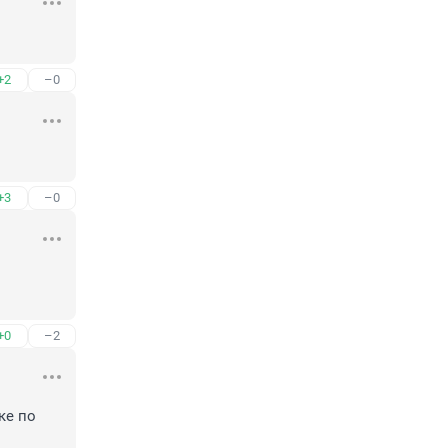
+2
–0
+3
–0
+0
–2
е по 