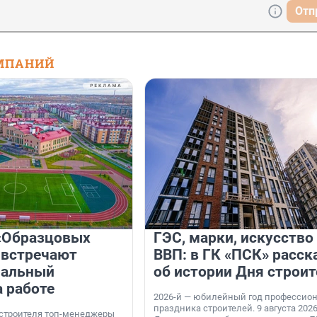
Отп
МПАНИЙ
«Образцовых
ГЭС, марки, искусство
 встречают
ВВП: в ГК «ПСК» расск
нальный
об истории Дня строит
а работе
2026-й — юбилейный год профессио
праздника строителей. 9 августа 2026
 строителя топ-менеджеры