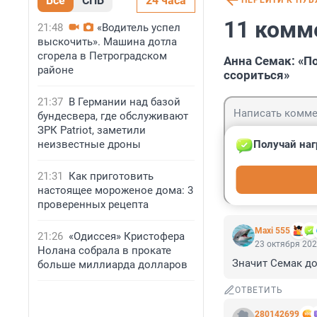
Все
СПБ
24 часа
ПЕРЕЙТИ К ПУ
11 комм
21:48
«Водитель успел
выскочить». Машина дотла
сгорела в Петроградском
Анна Семак: «П
районе
ссориться»
21:37
В Германии над базой
бундесвера, где обслуживают
ЗРК Patriot, заметили
неизвестные дроны
Получай наг
Гость
21:31
Как приготовить
Войти
настоящее мороженое дома: 3
проверенных рецепта
Maxi 555
21:26
«Одиссея» Кристофера
23 октября 202
Нолана собрала в прокате
Значит Семак дом
больше миллиарда долларов
ОТВЕТИТЬ
280142699