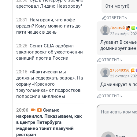
20:36
Суд в Петербурге заочно
арестовал Лидию Невзорову*
Эти могут!)
ОТВЕТИТЬ
20:31
Нам врали, что кофе
вреден? Кому можно пить до
Леонтий
пяти чашек в день
22 октября 202
Лукавит.В семье
20:26
Сенат США одобрил
доминирует жен
законопроект об ужесточении
санкций против России
ОТВЕТИТЬ
275640356
20:16
«Фактически мы
22 октября 202
должны содержать завод». На
охрану «Красного
Доминирует в по
треугольника» от подростков
попросили миллионы
ОТВЕТИТЬ
20:06
Сильно
накренился. Показываем, как
в центре Петербурга
медленно тонет плавучий
ресторан
Гость