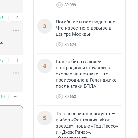
89 089
+5
–0
Погибшие и пострадавшие.
3
Что известно о взрыве в
центре Москвы
о 
86 624
+8
–1
Галька била в людей,
4
пострадавших грузили в
скорые на лежаках. Что
происходило в Геленджике
после атаки БПЛА
80 653
+10
–0
15 телесериалов августа —
5
выбор «Фонтанки»: «Коп-
звезда», новые «Тед Лассо»
и «Джек Ричер»,