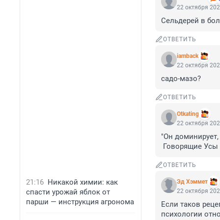
22 октября 202
Сельдерей в бол
ОТВЕТИТЬ
iamback
22 октября 202
садо-мазо?
ОТВЕТИТЬ
Otkating
22 октября 202
"Он доминирует, 
 Говорящие Усы 
ОТВЕТИТЬ
21:16
Никакой химии: как
Эд Хэммет
спасти урожай яблок от
22 октября 202
парши — инструкция агронома
Если таков рецеп
психологии отн