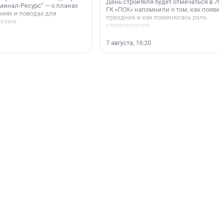
День строителя будет отмечаться в 70
минал-Ресурс“ — о планах
ГК «ПСК» напомнили о том, как появ
иях и поводах для
праздник и как поменялась роль
мизма.
строительства.
7 августа, 16:20