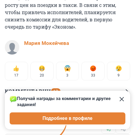
росту цен на поездки в такси. В связи с этим,
чтобы привлечь исполнителей, планируется
снизить комиссии для водителей, в первую
очередь по тарифу «Эконом».
Мария Мокейчева
17
20
3
33
9
КОММЕНТАРИИ
17
Получай награды за комментарии и другие 
задания!
Гость
24 октября 2024, 21:52
Подробнее в профиле
Давайте не будем пользоваться услугами такси !!!
+0
–0