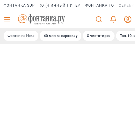
ФОНТАНКА SUP
(ОТ)ЛИЧНЫЙ ПИТЕР
ФОНТАНКА ГО
СЕРЕБР
Фонтан на Неве
40 млн за парковку
О чистоте рек
Топ-10, 