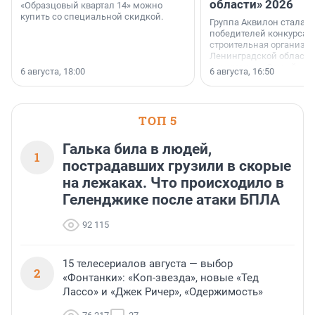
области» 2026
«Образцовый квартал 14» можно
купить со специальной скидкой.
Группа Аквилон стала 
победителей конкурса 
строительная организа
Ленинградской области 
номинации «Самый
6 августа, 18:00
6 августа, 16:50
клиентоориентированн
застройщик Ленинград
области».
ТОП 5
Галька била в людей,
1
пострадавших грузили в скорые
на лежаках. Что происходило в
Геленджике после атаки БПЛА
92 115
15 телесериалов августа — выбор
2
«Фонтанки»: «Коп-звезда», новые «Тед
Лассо» и «Джек Ричер», «Одержимость»