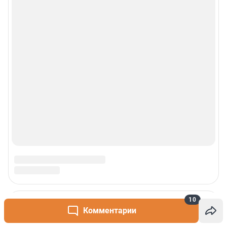
Контакты
Техподдержка
Реклама
Наши мероприятия
О компании
Наши вакансии
Статистика канала в MAX
Все города сети
10
Комментарии
Проекты