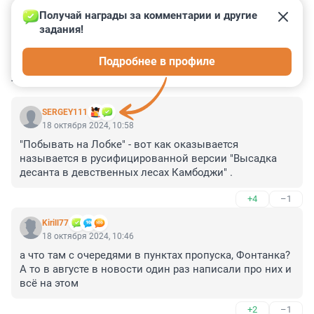
Получай награды за комментарии и другие 
задания!
4
8
0
6
0
Подробнее в профиле
КОММЕНТАРИИ
10
SERGEY111
18 октября 2024, 10:58
"Побывать на Лобке" - вот как оказывается 
называется в русифицированной версии "Высадка 
десанта в девственных лесах Камбоджи" .
+4
–1
Kirill77
18 октября 2024, 10:46
а что там с очередями в пунктах пропуска, Фонтанка? 
А то в августе в новости один раз написали про них и 
всё на этом
+2
–1