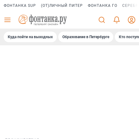
ФОНТАНКА SUP
(ОТ)ЛИЧНЫЙ ПИТЕР
ФОНТАНКА ГО
СЕРЕБР
Куда пойти на выходных
Образование в Петербурге
Кто поступ