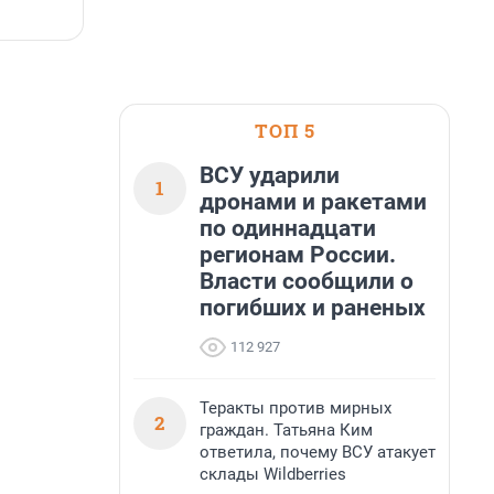
7 августа, 14:59
7
ТОП 5
ВСУ ударили
1
дронами и ракетами
по одиннадцати
регионам России.
Власти сообщили о
погибших и раненых
112 927
Теракты против мирных
2
граждан. Татьяна Ким
ответила, почему ВСУ атакует
склады Wildberries