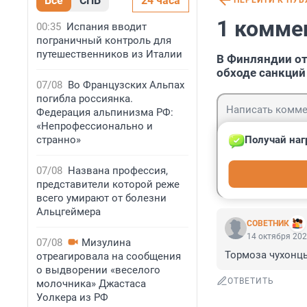
Все
СПБ
24 часа
ПЕРЕЙТИ К ПУ
1 комме
00:35
Испания вводит
пограничный контроль для
путешественников из Италии
В Финляндии от
обходе санкций
07/08
Во Французских Альпах
погибла россиянка.
Федерация альпинизма РФ:
«Непрофессионально и
странно»
Получай наг
Гость
07/08
Названа профессия,
Войти
представители которой реже
всего умирают от болезни
Альцгеймера
СОВЕТНИК
14 октября 202
07/08
Мизулина
Тормоза чухонцы
отреагировала на сообщения
о выдворении «веселого
ОТВЕТИТЬ
молочника» Джастаса
Уолкера из РФ