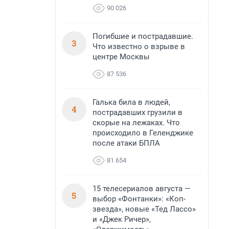
90 026
Погибшие и пострадавшие.
3
Что известно о взрыве в
центре Москвы
87 536
Галька била в людей,
4
пострадавших грузили в
скорые на лежаках. Что
происходило в Геленджике
после атаки БПЛА
81 654
15 телесериалов августа —
5
выбор «Фонтанки»: «Коп-
звезда», новые «Тед Лассо»
и «Джек Ричер»,