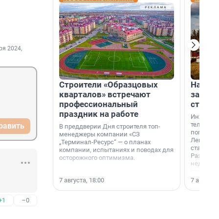
ря 2024,
Строители «Образцовых
На вод
кварталов» встречают
зарабо
профессиональный
станци
праздник на работе
Инженер
телеком-
равить
В преддверии Дня строителя топ-
популярн
менеджеры компании «СЗ
Ленингра
„Терминал-Ресурс“ — о планах
станции 
компании, испытаниях и поводах для
Раздолин
осторожного оптимизма.
недалеко
водопада
7 августа, 18:00
7 августа,
+1
–0