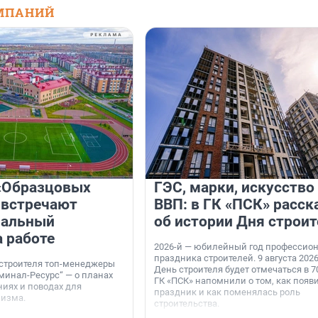
МПАНИЙ
«Образцовых
ГЭС, марки, искусство
 встречают
ВВП: в ГК «ПСК» расск
нальный
об истории Дня строит
а работе
2026-й — юбилейный год профессио
праздника строителей. 9 августа 2026
 строителя топ-менеджеры
День строителя будет отмечаться в 70
минал-Ресурс“ — о планах
ГК «ПСК» напомнили о том, как появ
иях и поводах для
праздник и как поменялась роль
мизма.
строительства.