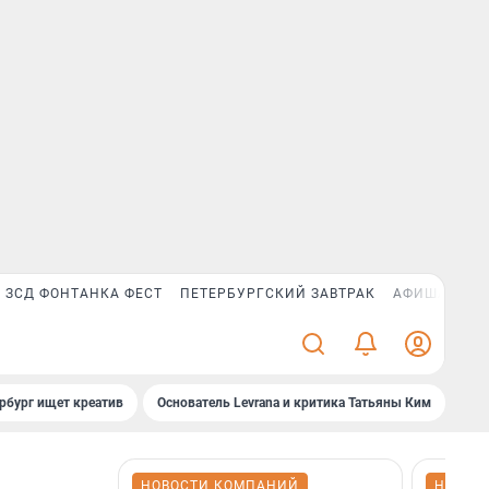
ЗСД ФОНТАНКА ФЕСТ
ПЕТЕРБУРГСКИЙ ЗАВТРАК
АФИША PLUS
рбург ищет креатив
Основатель Levrana и критика Татьяны Ким
Зач
НОВОСТИ КОМПАНИЙ
НОВОС