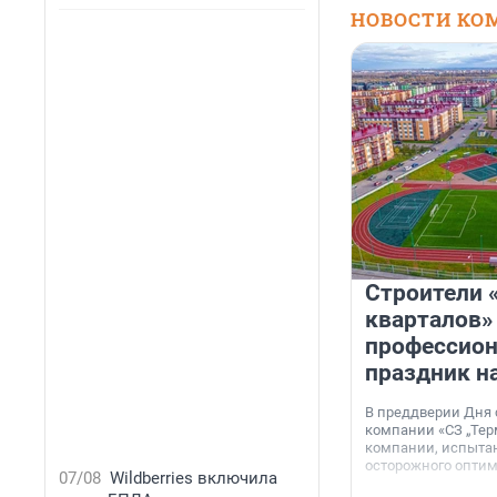
НОВОСТИ КО
Строители 
кварталов»
профессио
праздник н
В преддверии Дня
компании «СЗ „Тер
компании, испытан
осторожного опти
07/08
Wildberries включила