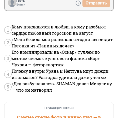
Гость
Отправить
Войти
Кому признаются в любви, а кому разобьют
1
сердце: любовный гороскоп на август
«Меня бесила моя роль»: как сегодня выглядит
2
Пуговка из «Папиных дочек»
Его номинировали на «Оскар»: гуляем по
3
местам съемок культового фильма «Вор»
Чухрая — фоторепортаж
Почему внутри Урана и Нептуна идут дожди
4
из алмазов? Разгадка удивила даже ученых
«Дед разбушевался»: SHAMAN довел Мизулину
5
— что он натворил
ПРИСОЕДИНИТЬСЯ
Самые яркие фото и видео дня — в