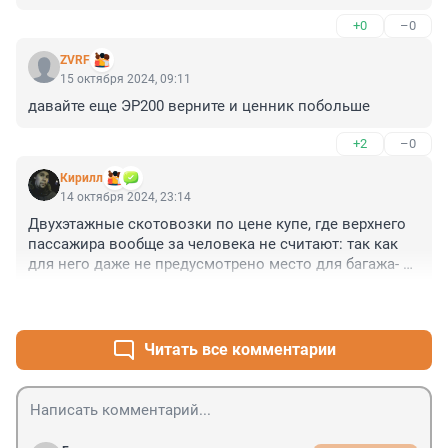
+0
–0
Что пишут про раскачивание 2-х этажных вагонов ???

При наличии СПбГУ и других ВУЗов петербуржцы 
ZVRF
элементарного не понимают.
15 октября 2024, 09:11
давайте еще ЭР200 верните и ценник побольше
+2
–0
Киpилл
14 октября 2024, 23:14
Двухэтажные скотовозки по цене купе, где верхнего 
пассажира вообще за человека не считают: так как 
для него даже не предусмотрено место для багажа- 
едь в обнимку с рюкзаком на полке. Обычные 
+2
–1
плацкарты поубирали- ессно по многочисленным 
просьбам трудящихся.)
Читать все комментарии