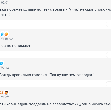
, 02:01
ки поражает... пьяную тётку, трезвый "учик" не смог спокойно
ить :(
24, 06:02
 слов не понимают.
, 22:14
Вождь правильно говорил -"Так лучше чем от водки."
221
, 22:02
тыков-Щедрин :Медведь на воеводстве: «Дурак. Чижика съел