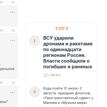
+0
–0
ТОП 5
+3
–0
ВСУ ударили
1
дронами и ракетами
по одиннадцати
регионам России.
Власти сообщили о
 
погибших и раненых
рельное 
104 912
+3
–3
Куда пойти 31 июля–2
2
августа: праздник флоксов,
«Пространственный сдвиг» у
ень!"
Манежа и «Музыка мира»