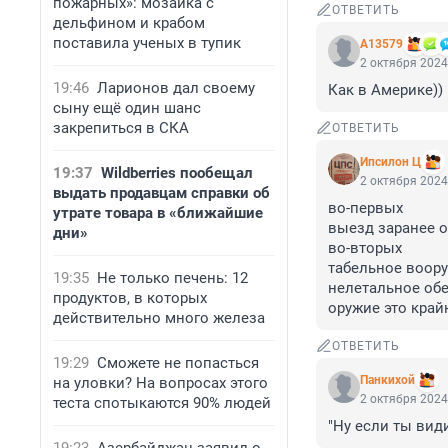
пожарных»: мозаика с
ОТВЕТИТЬ
дельфином и крабом
поставила ученых в тупик
А13579
2 октября 2024
19:46
Ларионов дал своему
Как в Америке))
сыну ещё один шанс
закрепиться в СКА
ОТВЕТИТЬ
Ипсилон Ц
19:37
Wildberries пообещал
2 октября 2024
выдать продавцам справки об
во-первых

утрате товара в «ближайшие
выезд заранее о
дни»
во-вторых

табельное воору
19:35
Не только печень: 12
нелетальное обе
продуктов, в которых
оружие это край
действительно много железа
ОТВЕТИТЬ
19:29
Сможете не попасться
Панкихой
на уловки? На вопросах этого
2 октября 2024
теста спотыкаются 90% людей
"Ну если ты види