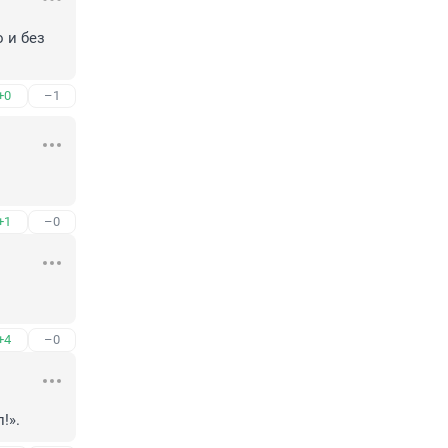
 и без 
+0
–1
+1
–0
+4
–0
!».