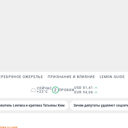
ЕРЕБРЯНОЕ ОЖЕРЕЛЬЕ
ПРИЗНАНИЕ И ВЛИЯНИЕ
LEMON GUIDE
USD 81,41
СЕЙЧАС
2
ПРОБКИ
+22°C
EUR 94,06
ователь Levrana и критика Татьяны Ким
Зачем депутаты удаляют соцсет