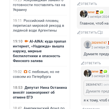
19:23
Азербайджан заявил о
ОТВЕТИТЬ
готовности поставлять газ на
Украину
lamer
2 октября 2024
19:11
Российский пловец
Главное, чтоб н
переписал мировой рекорд в
ледяной воде Аргентины
ОТВЕТИТЬ
2
19:10
AI-AINA: куда пропал
282694747
интернет, «Надежда» вышла
2 октября 20
наружу, мирные
Думаете пред
беспилотники и опасность
Финского залива
ОТВЕТИТЬ
19:02
С любовью, но не
lamer
совсем из Петербурга
3 октября 20
282694747
2 окт
18:53
Депутат Нина Останина
Думаете пре
внесёт законопроект об
отмене ЕГЭ
я к тому, что
18:42
Американский фонд по