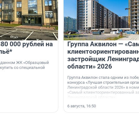
80 000 рублей на
Группа Аквилон — «Са
льё*
клиентоориентирован
застройщик Ленингра
 сданном ЖК «Образцовый
области» 2026
 купить со специальной
Группа Аквилон стала одним из поб
конкурса «Лучшая строительная орг
Ленинградской области 2026» в ном
«Самый клиентоориентированный з
Ленинградской области».
6 августа, 16:50