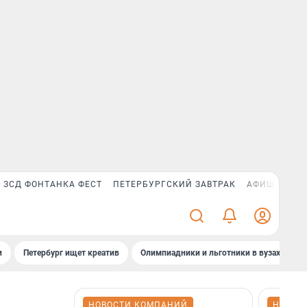
ЗСД ФОНТАНКА ФЕСТ
ПЕТЕРБУРГСКИЙ ЗАВТРАК
АФИША PLUS
и
Петербург ищет креатив
Олимпиадники и льготники в вузах СПб
НОВОСТИ КОМПАНИЙ
НОВОС