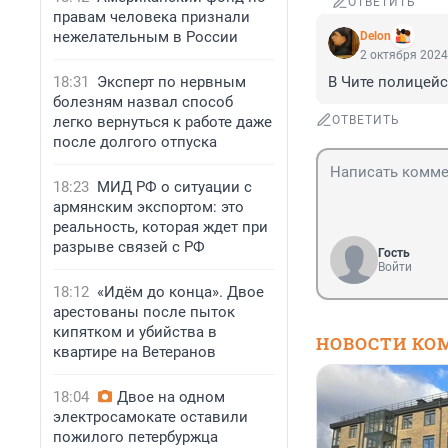
ОТВЕТИТЬ
правам человека признали
нежелательным в России
Delon
2 октября 2024
18:31
Эксперт по нервным
В Чите полицейс
болезням назвал способ
легко вернуться к работе даже
ОТВЕТИТЬ
после долгого отпуска
18:23
МИД РФ о ситуации с
армянским экспортом: это
реальность, которая ждет при
разрыве связей с РФ
Гость
Войти
18:12
«Идём до конца». Двое
арестованы после пыток
кипятком и убийства в
НОВОСТИ КО
квартире на Ветеранов
18:04
Двое на одном
электросамокате оставили
пожилого петербуржца