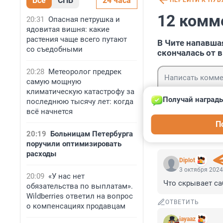
Все
СПБ
24 часа
ПЕРЕЙТИ К ПУ
12 комм
20:31
Опасная петрушка и
ядовитая вишня: какие
растения чаще всего путают
В Чите напавша
со съедобными
скончалась от в
20:28
Метеоролог предрек
самую мощную
климатическую катастрофу за
Получай награды
последнюю тысячу лет: когда
всё начнется
Гость
П
Войти
20:19
Больницам Петербурга
поручили оптимизировать
расходы
Diplot
3 октября 2024
20:09
«У нас нет
Что скрывает са
обязательства по выплатам».
Wildberries ответил на вопрос
ОТВЕТИТЬ
о компенсациях продавцам
iayaaz