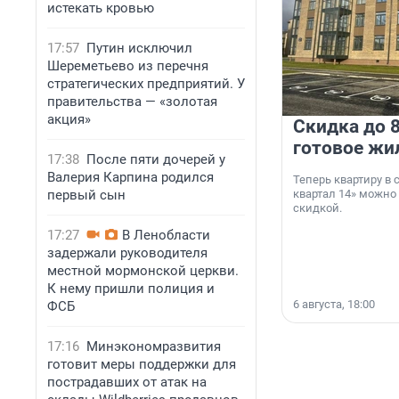
истекать кровью
17:57
Путин исключил
Шереметьево из перечня
стратегических предприятий. У
правительства — «золотая
акция»
Скидка до 8
готовое жи
17:38
После пяти дочерей у
Валерия Карпина родился
Теперь квартиру в
первый сын
квартал 14» можно
скидкой.
17:27
В Ленобласти
задержали руководителя
местной мормонской церкви.
К нему пришли полиция и
6 августа, 18:00
ФСБ
17:16
Минэкономразвития
готовит меры поддержки для
пострадавших от атак на