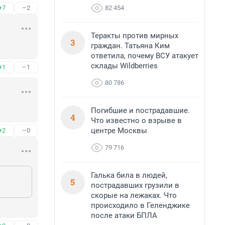
82 454
+7
–2
Теракты против мирных
3
граждан. Татьяна Ким
ответила, почему ВСУ атакует
склады Wildberries
+1
–1
80 786
Погибшие и пострадавшие.
4
Что известно о взрыве в
центре Москвы
+2
–0
79 716
Галька била в людей,
5
пострадавших грузили в
скорые на лежаках. Что
происходило в Геленджике
после атаки БПЛА