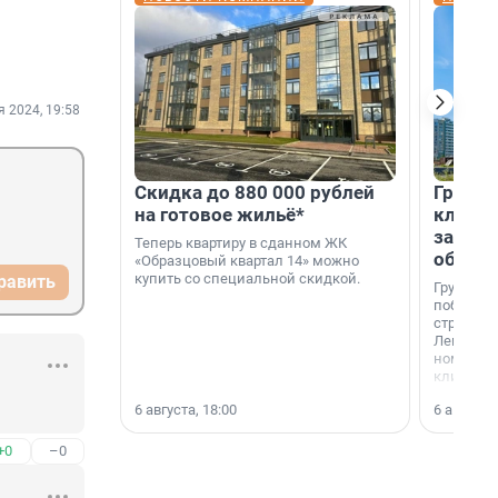
я 2024, 19:58
Скидка до 880 000 рублей
Группа
на готовое жильё*
клиен
застро
Теперь квартиру в сданном ЖК
област
«Образцовый квартал 14» можно
купить со специальной скидкой.
равить
Группа А
победите
строител
Ленингра
номинац
клиенто
застройщ
6 августа, 18:00
6 августа,
области»
+0
–0