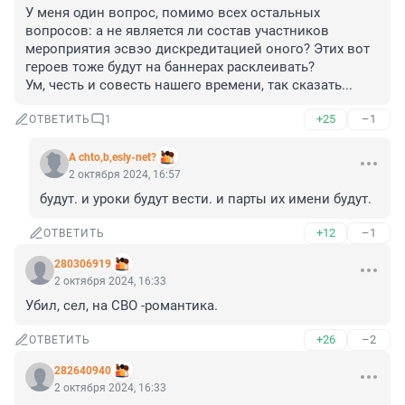
У меня один вопрос, помимо всех остальных 
вопросов: а не является ли состав участников 
мероприятия эсвэо дискредитацией оного? Этих вот 
героев тоже будут на баннерах расклеивать? 

Ум, честь и совесть нашего времени, так сказать...
+25
–1
ОТВЕТИТЬ
1
A chto,b,esly-net?
2 октября 2024, 16:57
будут. и уроки будут вести. и парты их имени будут.
+12
–1
ОТВЕТИТЬ
280306919
2 октября 2024, 16:33
Убил, сел, на СВО -романтика.
+26
–2
ОТВЕТИТЬ
282640940
2 октября 2024, 16:33