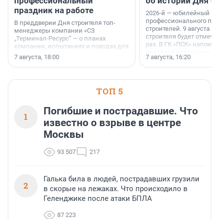
профессиональный
об истории Дня с
праздник на работе
2026-й — юбилейный го
профессионального пр
В преддверии Дня строителя топ-
строителей. 9 августа 2
менеджеры компании «СЗ
строителя будет отмечат
„Терминал-Ресурс“ — о планах
раз. В ГК «ПСК» напомни
компании, испытаниях и поводах для
появился праздник и к
осторожного оптимизма.
7 августа, 18:00
7 августа, 16:20
поменялась роль строит
ТОП 5
Погибшие и пострадавшие. Что
1
известно о взрыве в центре
Москвы
93 507
217
Галька била в людей, пострадавших грузили
2
в скорые на лежаках. Что происходило в
Геленджике после атаки БПЛА
87 223