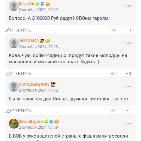
Dinja436
2 октября 2024, 17:39
Вопрос. А 2100000 Руб дадут? СВОим героям.
+4
–0
ОТВЕТИТЬ
266122490
2 октября 2024, 17:28
вова, чую, до3ю14здиццо. придут такие молодцы на 
московию и митькой его звать будуть :)
+5
–0
ОТВЕТИТЬ
A chto,b,esly-net?
2 октября 2024, 17:02
были такие аж два Линча.. думали - история... ан нет!
+2
–1
ОТВЕТИТЬ
Злой Шурави
2 октября 2024, 16:59
В ВОВ у руководителей страны с фашизмом воевали 