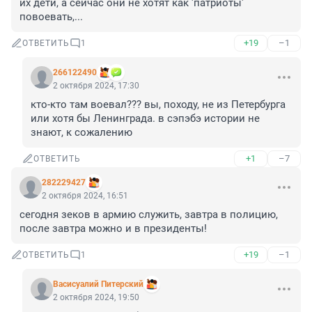
их дети, а сейчас они не хотят как 'патриоты' 
повоевать,...
+19
–1
ОТВЕТИТЬ
1
266122490
2 октября 2024, 17:30
кто-кто там воевал??? вы, походу, не из Петербурга 
или хотя бы Ленинграда. в сэпэбэ истории не 
знают, к сожалению
+1
–7
ОТВЕТИТЬ
282229427
2 октября 2024, 16:51
сегодня зеков в армию служить, завтра в полицию, 
после завтра можно и в президенты!
+19
–1
ОТВЕТИТЬ
1
Васисуалий Питерский
2 октября 2024, 19:50