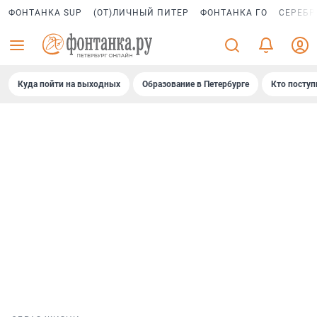
ФОНТАНКА SUP
(ОТ)ЛИЧНЫЙ ПИТЕР
ФОНТАНКА ГО
СЕРЕБР
Куда пойти на выходных
Образование в Петербурге
Кто поступ