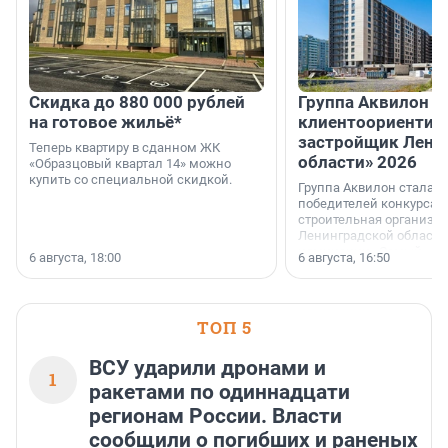
Скидка до 880 000 рублей
Группа Аквилон 
на готовое жильё*
клиентоориентир
застройщик Лени
Теперь квартиру в сданном ЖК
области» 2026
«Образцовый квартал 14» можно
купить со специальной скидкой.
Группа Аквилон стала 
победителей конкурса 
строительная организа
Ленинградской области 
номинации «Самый
6 августа, 18:00
6 августа, 16:50
клиентоориентированн
застройщик Ленинград
области».
ТОП 5
ВСУ ударили дронами и
1
ракетами по одиннадцати
регионам России. Власти
сообщили о погибших и раненых