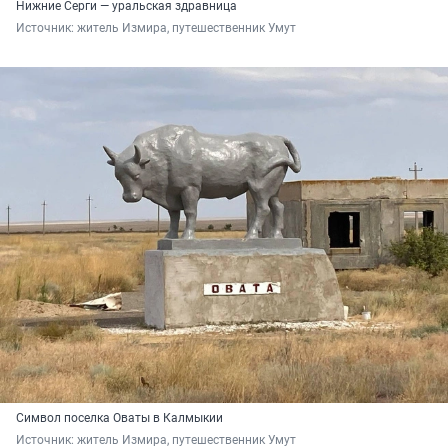
Нижние Серги — уральская здравница
Источник: 
житель Измира, путешественник Умут
Символ поселка Оваты в Калмыкии
Источник: 
житель Измира, путешественник Умут