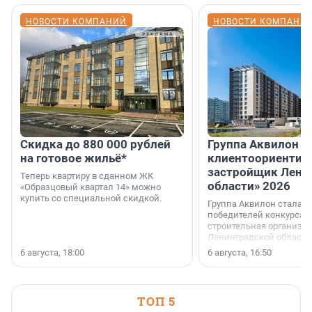
НОВОСТИ КОМПАНИЙ
НОВОСТИ КОМПАНИ
Скидка до 880 000 рублей
Группа Аквилон 
на готовое жильё*
клиентоориентир
застройщик Лени
Теперь квартиру в сданном ЖК
области» 2026
«Образцовый квартал 14» можно
купить со специальной скидкой.
Группа Аквилон стала 
победителей конкурса 
строительная организа
Ленинградской области 
номинации «Самый
6 августа, 18:00
6 августа, 16:50
клиентоориентированн
застройщик Ленинград
области».
ТОП 5