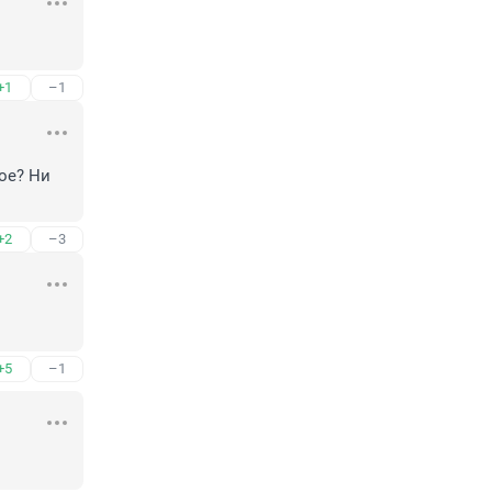
+1
–1
е? Ни 
+2
–3
+5
–1