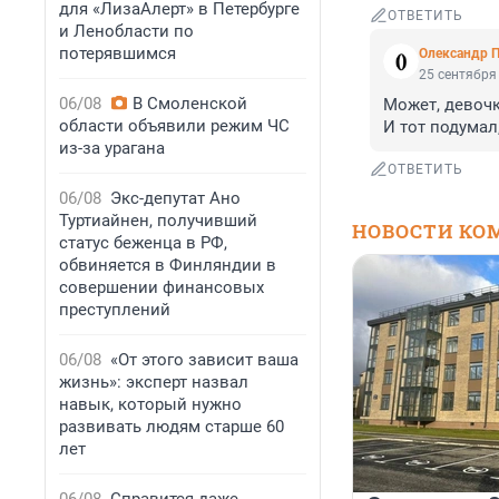
для «ЛизаАлерт» в Петербурге
ОТВЕТИТЬ
и Ленобласти по
потерявшимся
Олександр 
25 сентября 
06/08
В Смоленской
Может, девочк
области объявили режим ЧС
И тот подумал
из-за урагана
ОТВЕТИТЬ
06/08
Экс-депутат Ано
Туртиайнен, получивший
НОВОСТИ КО
статус беженца в РФ,
обвиняется в Финляндии в
совершении финансовых
преступлений
06/08
«От этого зависит ваша
жизнь»: эксперт назвал
навык, который нужно
развивать людям старше 60
лет