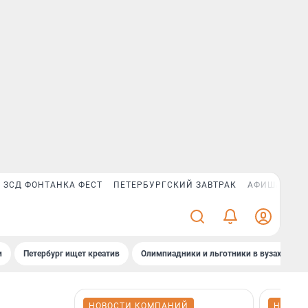
ЗСД ФОНТАНКА ФЕСТ
ПЕТЕРБУРГСКИЙ ЗАВТРАК
АФИША PLUS
и
Петербург ищет креатив
Олимпиадники и льготники в вузах СПб
НОВОСТИ КОМПАНИЙ
НОВОС