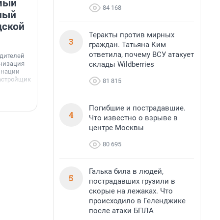
мый
«Лучший проект КРТ»
84 168
ный
Ленобласти — микрорайон
дской
«Город Звёзд»
Теракты против мирных
3
граждан. Татьяна Ким
Победителем профессионального конкурса
«Лучшая строительная организация 2025 года»
ответила, почему ВСУ атакует
едителей
в номинации «За лучший проект комплексного
склады Wildberries
анизация
развития территорий» стал жилой микрорайон
Г
инации
«Город Звёзд».
астройщик
81 815
з
с
6 августа, 16:07
6
Погибшие и пострадавшие.
4
Что известно о взрыве в
центре Москвы
80 695
Галька била в людей,
5
пострадавших грузили в
скорые на лежаках. Что
происходило в Геленджике
после атаки БПЛА