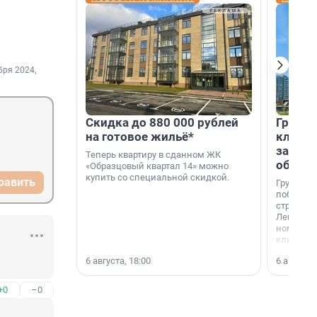
бря 2024,
Скидка до 880 000 рублей
Группа
на готовое жильё*
клиен
застро
Теперь квартиру в сданном ЖК
област
«Образцовый квартал 14» можно
купить со специальной скидкой.
равить
Группа А
победите
строител
Ленингра
номинац
клиенто
застройщ
6 августа, 18:00
6 августа,
области»
+0
–0