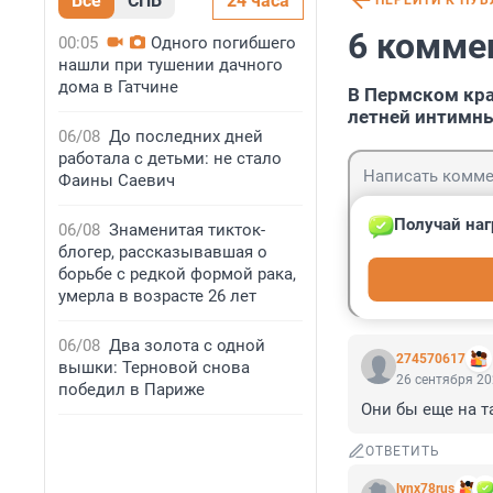
Все
СПБ
24 часа
ПЕРЕЙТИ К ПУ
6 комме
00:05
Одного погибшего
нашли при тушении дачного
дома в Гатчине
В Пермском кра
летней интимн
06/08
До последних дней
работала с детьми: не стало
Фаины Саевич
Получай наг
06/08
Знаменитая тикток-
блогер, рассказывавшая о
Гость
борьбе с редкой формой рака,
Войти
умерла в возрасте 26 лет
06/08
Два золота с одной
274570617
вышки: Терновой снова
26 сентября 20
победил в Париже
Они бы еще на т
ОТВЕТИТЬ
lynx78rus