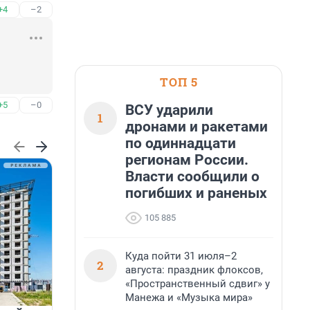
+4
–2
ТОП 5
+5
–0
ВСУ ударили
1
дронами и ракетами
по одиннадцати
регионам России.
Власти сообщили о
погибших и раненых
105 885
Куда пойти 31 июля–2
2
августа: праздник флоксов,
«Пространственный сдвиг» у
Манежа и «Музыка мира»