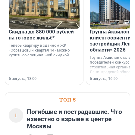
Скидка до 880 000 рублей
Группа Аквилон 
на готовое жильё*
клиентоориентир
застройщик Лени
Теперь квартиру в сданном ЖК
области» 2026
«Образцовый квартал 14» можно
купить со специальной скидкой.
Группа Аквилон стала 
победителей конкурса 
строительная организа
Ленинградской области 
номинации «Самый
6 августа, 18:00
6 августа, 16:50
клиентоориентированн
застройщик Ленинград
области».
ТОП 5
Погибшие и пострадавшие. Что
1
известно о взрыве в центре
Москвы