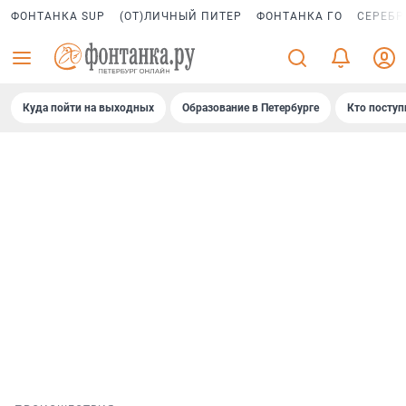
ФОНТАНКА SUP
(ОТ)ЛИЧНЫЙ ПИТЕР
ФОНТАНКА ГО
СЕРЕБР
Куда пойти на выходных
Образование в Петербурге
Кто поступ