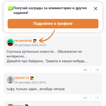
Получай награды за комментарии и другие 
задания!
1
1
0
0
1
Подробнее в профиле
КОММЕНТАРИИ
3
гастарбайтер
20 сентября 2024, 09:41
Скучные рутинные новости... Обывателю не 
интересно... 

Давайте про Байдена , Трампа и какую-нибудь 
очередную "голую вечеринку"...
+4
–0
282493173
20 сентября 2024, 09:41
тьфу, только один , вообще чепуха
+1
–1