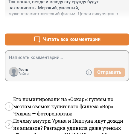
Так понял, везде и всюду эту ерунду будут 
нахваливать. Мерзкий, ужасный, 
мужененавистнический фильм. Целая эякуляция в 
рецензиях. Называется, дали свободу женщинам. 
+1
–8
Просто зла не хватает. Фильм ужасно поставлен, 
ничего такого, ужас ужас, чтобы, вот, крышу сносило, 
просто нет. Но критики и зрители хавают. И, да, не 
Читать все комментарии
все мужики, которые критикую женщин за возраст, 
несут такое "отталкивающие" впечатление. Я 
критиковал и буду критиковать женщин за возраст. 
Не без причины, нравится им, видите ли, шутковать 
на тему "женись на Маше, Даше, Наташе". Которым 
Гость
Отправить
уже под сорок.

Войти
Как же хотелось, чтобы эта ерунда не тащилась в 
Россию, но, увы. И остановить это ну никак нельзя.
Его номинировали на «Оскар»: гуляем по
1
местам съемок культового фильма «Вор»
Чухрая — фоторепортаж
Почему внутри Урана и Нептуна идут дожди
2
из алмазов? Разгадка удивила даже ученых