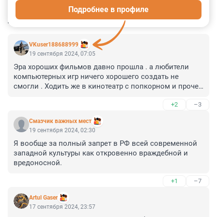
Подробнее в профиле
КОММЕНТАРИИ
4
VKuser188688999
19 сентября 2024, 07:05
Эра хороших фильмов давно прошла . а любители 
компьютерных игр ничего хорошего создать не 
смогли . Ходить же в кинотеатр с попкорном и прочей 
жвачкой ....это примитив .
+2
–3
Смазчик важных мест
19 сентября 2024, 02:30
Я вообще за полный запрет в РФ всей современной 
западной культуры как откровенно враждебной и 
вредоносной.
+1
–7
Artul Gaser
17 сентября 2024, 23:57