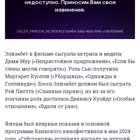
Элизабет в фильме сыграла актриса и модель
Деми Мур («Непристойное предложение», «Если бы
стены могли говорить»). Роль Сью получила
Маргарет Куолли («Уборщица», «Однажды в
Голливуде»). Босса Элизабет должен был сыграть
Рэй Лиотта («Славные парни»), но из-за его
кончины роль досталась Деннису Куэйду («Особые
отношения», «Вдали от рая»).
Фильм был впервые показан в основной
программе Каннского кинофестиваля в мае 2024
года. «Субстанция» получила награду за лучший