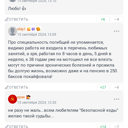
15 сентября 2024, 13:10
Любо! 👍
+8
–4
ОТВЕТИТЬ
chip1
15 сентября 2024, 13:09
Про специальность погибщей не упоминается, 
видимо работа не входила в перечень любимых 
занятий, а зря, работая по 8 часов в день, 5 дней в 
неделю, к 38 годам уже на мотоцикл не все влезть 
могут по причине хронических болезней и прожила 
бы долгую жизнь, возможно даже и на пенсию в 250 
баксов покайфовала!
+27
–6
ОТВЕТИТЬ
кран
15 сентября 2024, 12:30
ни разу не жаль...всем любителям "безопасной езды" 
желаю такой судьбы...
+14
–7
ОТВЕТИТЬ