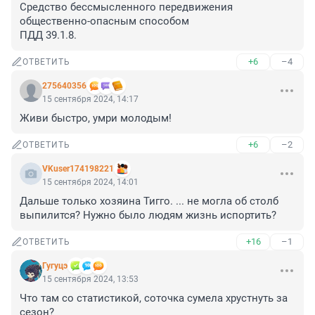
Средство бессмысленного передвижения 
общественно-опасным способом

ПДД 39.1.8.
+6
–4
ОТВЕТИТЬ
275640356
15 сентября 2024, 14:17
Живи быстро, умри молодым!
+6
–2
ОТВЕТИТЬ
VKuser174198221
15 сентября 2024, 14:01
Дальше только хозяина Тигго. ... не могла об столб 
выпилится? Нужно было людям жизнь испортить?
+16
–1
ОТВЕТИТЬ
Гугуцэ
15 сентября 2024, 13:53
Что там со статистикой, соточка сумела хрустнуть за 
сезон? 
