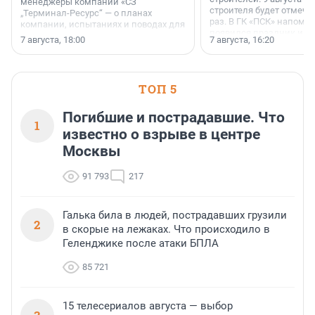
менеджеры компании «СЗ
строителя будет отмечат
„Терминал-Ресурс“ — о планах
раз. В ГК «ПСК» напомни
компании, испытаниях и поводах для
появился праздник и к
осторожного оптимизма.
7 августа, 18:00
7 августа, 16:20
поменялась роль строит
ТОП 5
Погибшие и пострадавшие. Что
1
известно о взрыве в центре
Москвы
91 793
217
Галька била в людей, пострадавших грузили
2
в скорые на лежаках. Что происходило в
Геленджике после атаки БПЛА
85 721
15 телесериалов августа — выбор