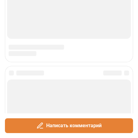
Наши мероприятия
О компании
Наши вакансии
Статистика канала в MAX
Все города сети
Проекты
Мобильное приложение
Google Play
App Store
Написать комментарий
App Gallery
RuStore