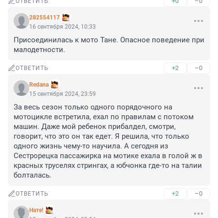
+0
–0
ОТВЕТИТЬ
282554117
16 сентября 2024, 10:33
Присоединилась к мото Тане. Опасное поведение при 
малодетности.
+2
–0
ОТВЕТИТЬ
Redana
15 сентября 2024, 23:59
За весь сезон только одного порядочного на 
мотоцикле встретила, ехал по правилам с потоком 
машин. Даже мой ребенок прибалдел, смотри, 
говорит, что это он так едет. Я решила, что только 
одного жизнь чему-то научила. А сегодня из 
Сестрорецка пассажирка на мотике ехала в голой ж в 
красных труселях стрингах, а юбчонка где-то на талии 
болталась.
+2
–0
ОТВЕТИТЬ
Нате!