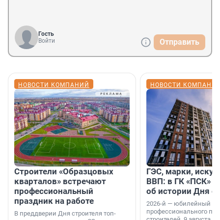
Гость
Войти
Отправить
НОВОСТИ КОМПАНИЙ
НОВОСТИ КОМПАНИ
Строители «Образцовых
ГЭС, марки, искус
кварталов» встречают
ВВП: в ГК «ПСК» р
профессиональный
об истории Дня с
праздник на работе
2026-й — юбилейный го
профессионального пр
В преддверии Дня строителя топ-
строителей. 9 августа 2