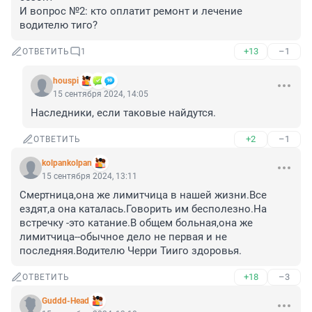
И вопрос №2: кто оплатит ремонт и лечение 
водителю тиго?
+13
–1
ОТВЕТИТЬ
1
houspi
15 сентября 2024, 14:05
Наследники, если таковые найдутся.
+2
–1
ОТВЕТИТЬ
kolpankolpan
15 сентября 2024, 13:11
Смертница,она же лимитчица в нашей жизни.Все 
ездят,а она каталась.Говорить им бесполезно.На 
встречку -это катание.В общем больная,она же 
лимитчица--обычное дело не первая и не 
последняя.Водителю Черри Тииго здоровья.
+18
–3
ОТВЕТИТЬ
Guddd-Head