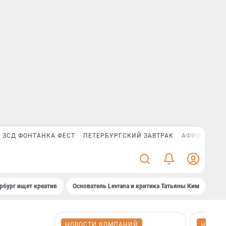
ЗСД ФОНТАНКА ФЕСТ
ПЕТЕРБУРГСКИЙ ЗАВТРАК
АФИША PLUS
рбург ищет креатив
Основатель Levrana и критика Татьяны Ким
Зач
НОВОСТИ КОМПАНИЙ
НОВОС