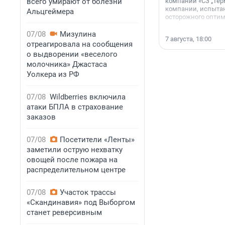
всего умирают от болезни
компании «СЗ „Тер
компании, испытан
Альцгеймера
осторожного опти
07/08
Мизулина
7 августа, 18:00
отреагировала на сообщения
о выдворении «веселого
молочника» Джастаса
Уолкера из РФ
07/08
Wildberries включила
атаки БПЛА в страхование
заказов
07/08
Посетители «Ленты»
заметили острую нехватку
овощей после пожара на
распределительном центре
07/08
Участок трассы
«Скандинавия» под Выборгом
станет реверсивным