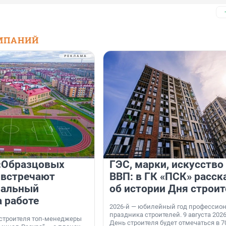
МПАНИЙ
«Образцовых
ГЭС, марки, искусство
 встречают
ВВП: в ГК «ПСК» расск
нальный
об истории Дня строит
а работе
2026-й — юбилейный год профессио
праздника строителей. 9 августа 2026
 строителя топ-менеджеры
День строителя будет отмечаться в 70