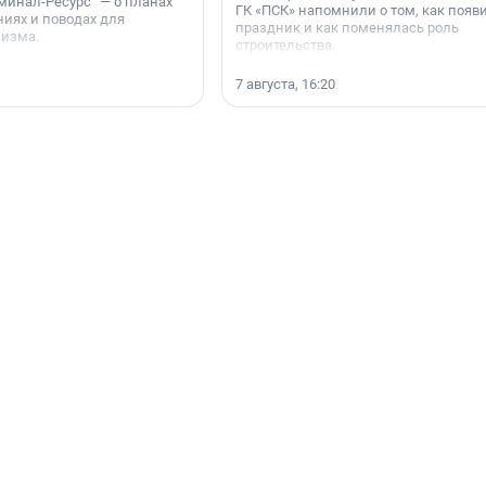
минал-Ресурс“ — о планах
ГК «ПСК» напомнили о том, как появ
иях и поводах для
праздник и как поменялась роль
мизма.
строительства.
7 августа, 16:20