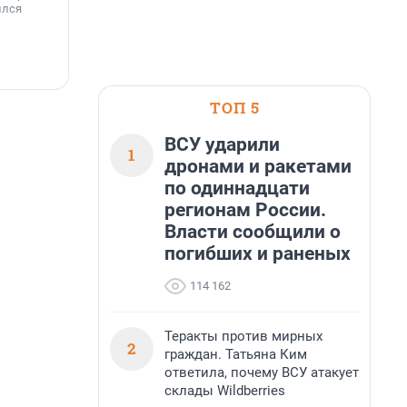
н
ился
вблизи Лемболовского и Раздолинского озёр,
т
а также недалеко от Большого Тосненского
водопада.
7 августа, 14:59
7
ТОП 5
ВСУ ударили
1
дронами и ракетами
по одиннадцати
регионам России.
Власти сообщили о
погибших и раненых
114 162
Теракты против мирных
2
граждан. Татьяна Ким
ответила, почему ВСУ атакует
склады Wildberries