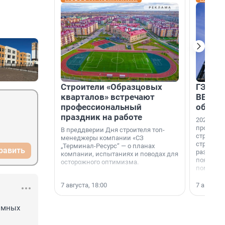
Строители «Образцовых
ГЭС, м
кварталов» встречают
ВВП: в
профессиональный
об ист
праздник на работе
2026-й —
професси
В преддверии Дня строителя топ-
строителе
менеджеры компании «СЗ
строителя
„Терминал-Ресурс“ — о планах
равить
раз. В ГК
компании, испытаниях и поводах для
появился
осторожного оптимизма.
поменяла
7 августа, 18:00
7 августа,
мных 