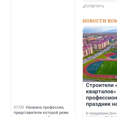
ОТВЕТИТЬ
НОВОСТИ КО
Строители 
кварталов»
профессио
праздник н
07/08
Названа профессия,
представители которой реже
В преддверии Дня