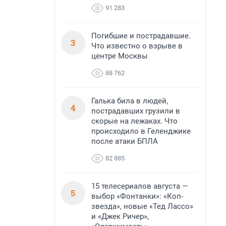
91 283
Погибшие и пострадавшие.
3
Что известно о взрыве в
центре Москвы
88 762
Галька била в людей,
4
пострадавших грузили в
скорые на лежаках. Что
происходило в Геленджике
после атаки БПЛА
82 885
15 телесериалов августа —
5
выбор «Фонтанки»: «Коп-
звезда», новые «Тед Лассо»
и «Джек Ричер»,