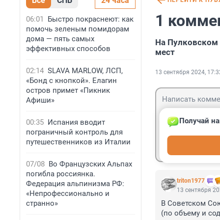
Все
СПБ
24 часа
ПЕРЕЙТИ К ПУ
1 комме
06:01
Быстро покраснеют: как
помочь зеленым помидорам
дома — пять самых
На Пулковском 
эффективных способов
мест
02:14
SLAVA MARLOW, ЛСП,
13 сентября 2024, 17:3
«Бонд с кнопкой». Елагин
остров примет «Пикник
Афиши»
Получай на
00:35
Испания вводит
пограничный контроль для
Гость
путешественников из Италии
Войти
07/08
Во Французских Альпах
погибла россиянка.
triton1977
Федерация альпинизма РФ:
13 сентября 20
«Непрофессионально и
странно»
В Советском Сою
(по объему и со