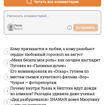
Читать все комментарии
Гость
Отправить
Войти
Кому признаются в любви, а кому разобьют
1
сердце: любовный гороскоп на август
«Меня бесила моя роль»: как сегодня выглядит
2
Пуговка из «Папиных дочек»
Его номинировали на «Оскар»: гуляем по
3
местам съемок культового фильма «Вор»
Чухрая — фоторепортаж
Почему внутри Урана и Нептуна идут дожди
4
из алмазов? Разгадка удивила даже ученых
«Дед разбушевался»: SHAMAN довел Мизулину
5
— что он натворил