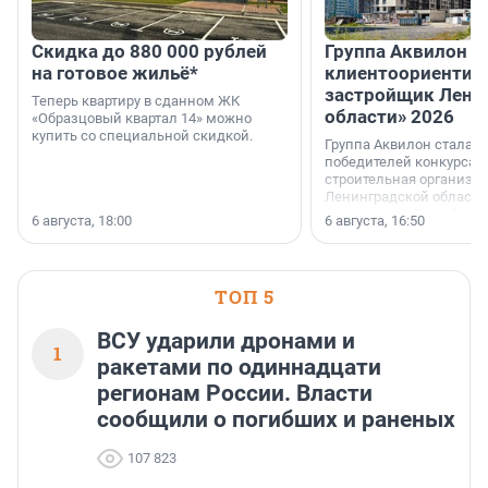
Скидка до 880 000 рублей
Группа Аквилон 
на готовое жильё*
клиентоориентир
застройщик Лени
Теперь квартиру в сданном ЖК
области» 2026
«Образцовый квартал 14» можно
купить со специальной скидкой.
Группа Аквилон стала 
победителей конкурса 
строительная организа
Ленинградской области 
номинации «Самый
6 августа, 18:00
6 августа, 16:50
клиентоориентированн
застройщик Ленинград
области».
ТОП 5
ВСУ ударили дронами и
1
ракетами по одиннадцати
регионам России. Власти
сообщили о погибших и раненых
107 823