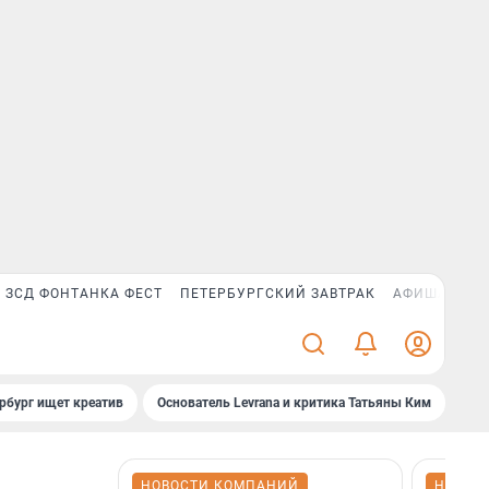
ЗСД ФОНТАНКА ФЕСТ
ПЕТЕРБУРГСКИЙ ЗАВТРАК
АФИША PLUS
рбург ищет креатив
Основатель Levrana и критика Татьяны Ким
Зач
НОВОСТИ КОМПАНИЙ
НОВОС