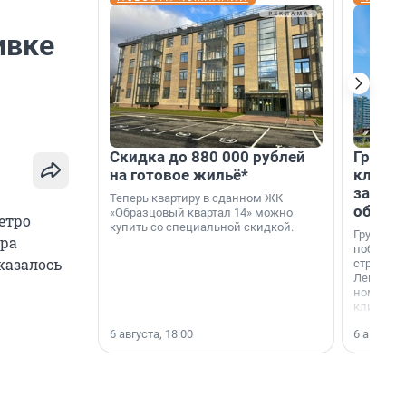
ивке
Скидка до 880 000 рублей
Группа
на готовое жильё*
клиен
застро
Теперь квартиру в сданном ЖК
област
«Образцовый квартал 14» можно
етро
купить со специальной скидкой.
Группа А
ора
победите
казалось
строител
Ленингра
номинац
клиенто
застройщ
6 августа, 18:00
6 августа,
области»