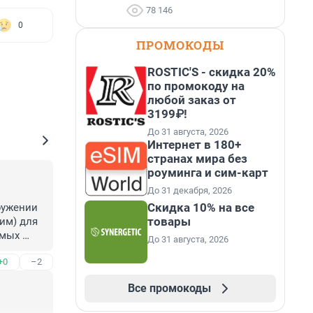
78 146
0
ПРОМОКОДЫ
ROSTIC'S - скидка 20%
по промокоду на
любой заказ от
3199₽!
До 31 августа, 2026
Интернет в 180+
странах мира без
роуминга и сим-карт
До 31 декабря, 2026
Скидка 10% на все
ужении 
товары
м) для 
мых 
До 31 августа, 2026
+0
–2
Все промокоды