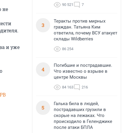
90 521
7
о не
Теракты против мирных
мести
3
граждан. Татьяна Ким
одителя.
ответила, почему ВСУ атакует
склады Wildberries
ва и уже
86 254
Погибшие и пострадавшие.
4
о
Что известно о взрыве в
центре Москвы
84 163
216
SPB
Галька била в людей,
5
пострадавших грузили в
скорые на лежаках. Что
происходило в Геленджике
после атаки БПЛА