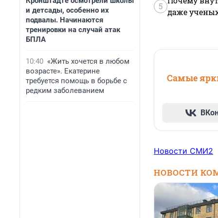
Почему внут
Кронштадте осмотрели школы
5
и детсады, особенно их
даже учены
подвалы. Начинаются
тренировки на случай атак
БПЛА
10:40
«Жить хочется в любом
возрасте». Екатерине
Самые ярки
требуется помощь в борьбе с
редким заболеванием
ВКо
Новости СМИ2
НОВОСТИ КО