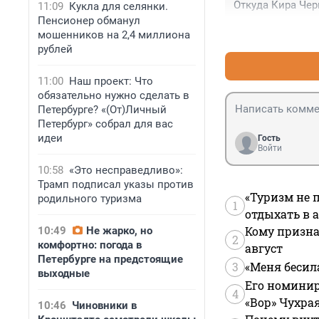
Откуда Кира Чер
11:09
Кукла для селянки.
Пенсионер обманул
мошенников на 2,4 миллиона
рублей
11:00
Наш проект: Что
обязательно нужно сделать в
Петербурге? «(От)Личный
Петербург» собрал для вас
идеи
Гость
Войти
10:58
«Это несправедливо»:
Трамп подписал указы против
«Туризм не 
родильного туризма
1
отдыхать в а
Кому призна
10:49
Не жарко, но
2
комфортно: погода в
август
Петербурге на предстоящие
3
«Меня бесил
выходные
Его номинир
4
«Вор» Чухра
10:46
Чиновники в