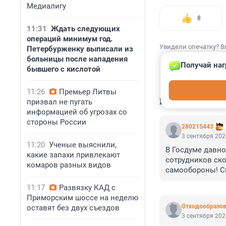
Медиалигу
8
11:31
Ждать следующих
операций минимум год.
Увидели опечатку? В
Петербурженку выписали из
больницы после нападения
Получай наг
бывшего с кислотой
11:26
Премьер Литвы
КОММЕНТАР
призвал не пугать
информацией об угрозах со
стороны России
280215443
3 сентября 202
11:20
Ученые выяснили,
В Госдуме давно
какие запахи привлекают
сотрудников ск
комаров разных видов
самообороны! С
граждан! Либо п
11:17
Развязку КАД с
Приморским шоссе на неделю
Отходообразов
оставят без двух съездов
3 сентября 202