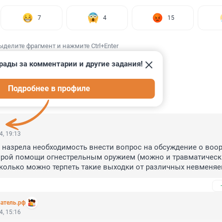
7
4
15
ыделите фрагмент и нажмите Ctrl+Enter
рады за комментарии и другие задания!
Подробнее в профиле
ИИ
16
4, 19:13
 назрела необходимость внести вопрос на обсуждение о воор
орой помощи огнестрельным оружием (можно и травматически
колько можно терпеть такие выходки от различных невменяе
рикомандировать к ним сотрудников Росгвардии для охраны!
атель.рф
4, 15:16