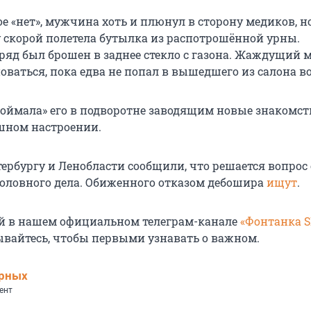
 «нет», мужчина хоть и плюнул в сторону медиков, н
 скорой полетела бутылка из распотрошённой урны.
яд был брошен в заднее стекло с газона. Жаждущий 
ваться, пока едва не попал в вышедшего из салона в
поймала» его в подворотне заводящим новые знакомст
ушном настроении.
ербургу и Ленобласти сообщили, что решается вопрос 
оловного дела. Обиженного отказом дебошира
ищут
.
й в нашем официальном телеграм-канале
«Фонтанка 
ывайтесь, чтобы первыми узнавать о важном.
ерных
ент