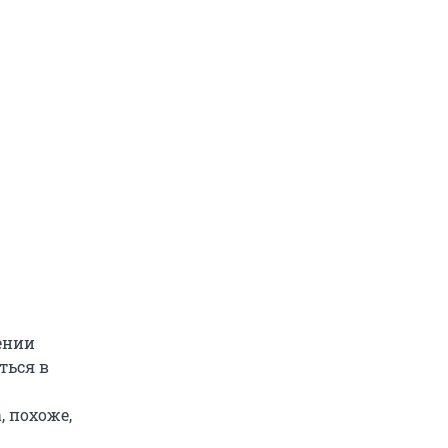
дении
ться в
 похоже,