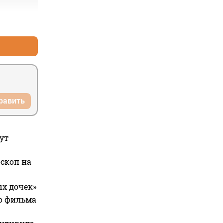
+4
–0
равить
ут
оскоп на
ых дочек»
го фильма