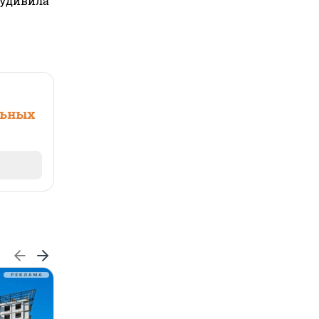
 удивила
льных