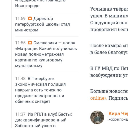
«подарков» на границе в
Ивангороде
Услышав твёрдое
ушёл. В машину
11:59
Директор
Следующий снар
петербургской школы стал
продолжил бесно
министром
11:55
Смешарики — новая
После камера «
«Матрица». Какой получилась
в более благод
новая полнометражная
картина по культовому
мультфильму
В ГУ МВД по Пет
возбуждении уг
11:48
В Петербурге
экономическая полиция
накрыла сеть точек по
Больше новосте
продаже электронных и
online»
. Подпис
обычных сигарет
Кира Ч
11:37
Из РПЛ в клуб Басты:
дисквалифицированный
корреспонд
Заболотный ушел в