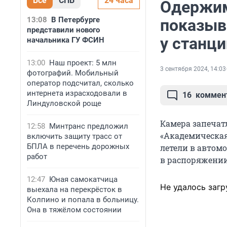
Все
СПБ
24 часа
Одержим
13:08
В Петербурге
показыва
представили нового
у станц
начальника ГУ ФСИН
13:00
Наш проект: 5 млн
3 сентября 2024, 14:03
фотографий. Мобильный
оператор подсчитал, сколько
интернета израсходовали в
16
коммен
Линдуловской роще
Камера запечат
12:58
Минтранс предложил
«Академическая
включить защиту трасс от
БПЛА в перечень дорожных
летели в автомо
работ
в распоряжении
12:47
Юная самокатчица
Не удалось загр
выехала на перекрёсток в
Колпино и попала в больницу.
Она в тяжёлом состоянии