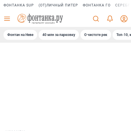
ФОНТАНКА SUP
(ОТ)ЛИЧНЫЙ ПИТЕР
ФОНТАНКА ГО
СЕРЕБР
Фонтан на Неве
40 млн за парковку
О чистоте рек
Топ-10, 