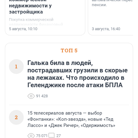
недвижимости у
пенсии.
застройщика
Покупка коммерческой
недвижимости финансовый
5 августа, 10:10
3 августа, 16:40
инструмент, доступный для многих
предпринимателей. Будь то новый
офис, склад, торговое помещение
или готовый арендный бизнес —
успех сделки зависит от правильного
ТОП 5
выбора объекта и грамотного
финансирования.
Галька била в людей,
1
пострадавших грузили в скорые
на лежаках. Что происходило в
Геленджике после атаки БПЛА
91 428
15 телесериалов августа — выбор
2
«Фонтанки»: «Коп-звезда», новые «Тед
Лассо» и «Джек Ричер», «Одержимость»
75 071
27