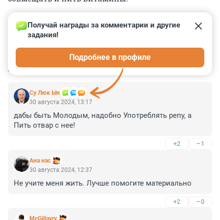
Получай награды за комментарии и другие 
задания!
0
1
0
0
0
Подробнее в профиле
КОММЕНТАРИИ
3
Су Люк Ын
30 августа 2024, 13:17
дабы быть Молодым, надобно Употреблять репу, а 
Пить отвар с нее!
+2
–1
Ана нас
30 августа 2024, 12:37
Не учите меня жить. Лучше помогите материально
+2
–0
McGillavry