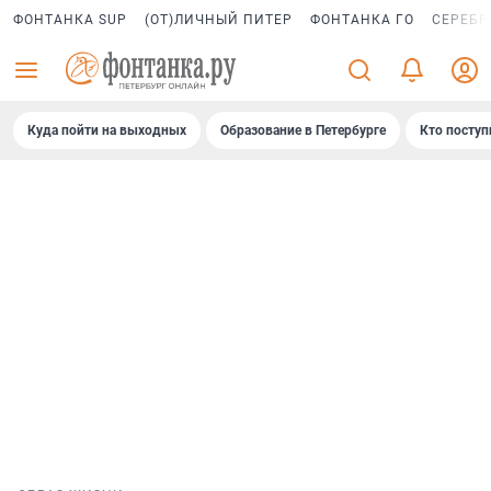
ФОНТАНКА SUP
(ОТ)ЛИЧНЫЙ ПИТЕР
ФОНТАНКА ГО
СЕРЕБР
Куда пойти на выходных
Образование в Петербурге
Кто поступ