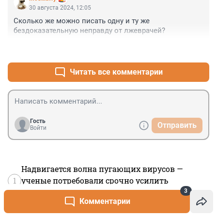
30 августа 2024, 12:05
Сколько же можно писать одну и ту же 
бездоказательную неправду от лжеврачей?
+2
–0
Читать все комментарии
Гость
Отправить
Войти
Надвигается волна пугающих вирусов —
1
ученые потребовали срочно усилить
безопасность
3
Комментарии
«Сами кормите свои будущие опухоли». Биолог
2
назвал продукты, которые приводят к