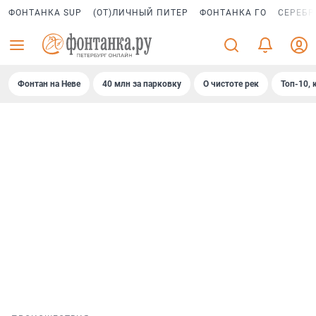
ФОНТАНКА SUP
(ОТ)ЛИЧНЫЙ ПИТЕР
ФОНТАНКА ГО
СЕРЕБР
Фонтан на Неве
40 млн за парковку
О чистоте рек
Топ-10, 