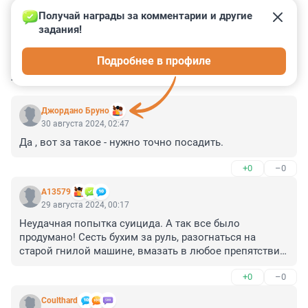
Получай награды за комментарии и другие 
задания!
0
1
2
3
0
Подробнее в профиле
КОММЕНТАРИИ
13
Джордано Бруно
30 августа 2024, 02:47
Да , вот за такое - нужно точно посадить.
+0
–0
А13579
29 августа 2024, 00:17
Неудачная попытка суицида. А так все было 
продумано! Сесть бухим за руль, разогнаться на 
старой гнилой машине, вмазать в любое препятствие. 
Но что-то пошло не так… Как теперь модно писать: 
+0
–0
«Не повторяйте…»
Coulthard