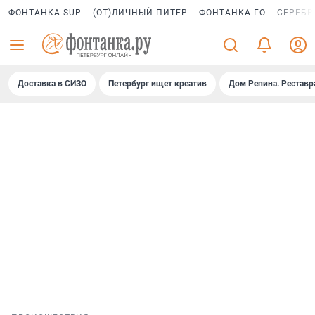
ФОНТАНКА SUP
(ОТ)ЛИЧНЫЙ ПИТЕР
ФОНТАНКА ГО
СЕРЕБР
Доставка в СИЗО
Петербург ищет креатив
Дом Репина. Реставр