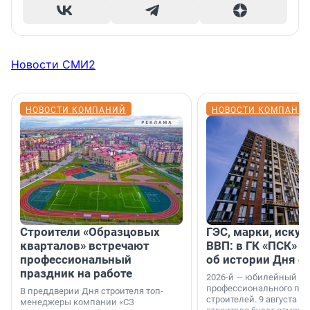
Новости СМИ2
НОВОСТИ КОМПАНИЙ
НОВОСТИ КОМПАНИ
Строители «Образцовых
ГЭС, марки, искус
кварталов» встречают
ВВП: в ГК «ПСК» р
профессиональный
об истории Дня с
праздник на работе
2026-й — юбилейный го
профессионального пр
В преддверии Дня строителя топ-
строителей. 9 августа 2
менеджеры компании «СЗ