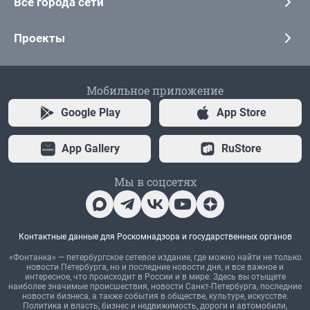
Все города сети
Проекты
Мобильное приложение
Google Play
App Store
App Gallery
RuStore
Мы в соцсетях
Контактные данные для Роскомнадзора и государственных органов
«Фонтанка» — петербургское сетевое издание, где можно найти не только
новости Петербурга, но и последние новости дня, и все важное и
интересное, что происходит в России и в мире. Здесь вы отыщете
наиболее значимые происшествия, новости Санкт-Петербурга, последние
новости бизнеса, а также события в обществе, культуре, искусстве.
Политика и власть, бизнес и недвижимость, дороги и автомобили,