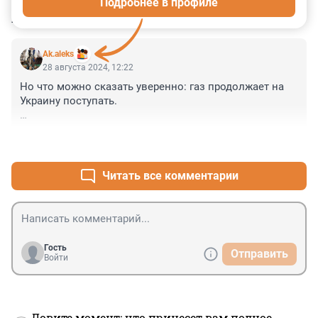
Подробнее в профиле
КОММЕНТАРИИ
1
Ak.aleks
28 августа 2024, 12:22
Но что можно сказать уверенно: газ продолжает на 
Украину поступать. 

Об этом прямо заявляют представители «Газпрома», 
+1
–2
так что можно смело повторять за ними. 

Путин , вперед! победа будет за нами!!!
Читать все комментарии
Гость
Отправить
Войти
Ловите момент: что принесет вам полное