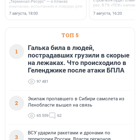
строителя будет отмечат
„Терминал-Ресурс“ — о планах
раз. В ГК «ПСК» напомни
компании, испытаниях и поводах для
появился праздник и к
осторожного оптимизма.
7 августа, 18:00
7 августа, 16:20
поменялась роль строит
ТОП 5
Галька била в людей,
1
пострадавших грузили в скорые
на лежаках. Что происходило в
Геленджике после атаки БПЛА
97 481
Экипаж пропавшего в Сибири самолета из
2
Ленобласти вышел на связь
65 559
62
ВСУ ударили ракетами и дронами по
3
территории России. Власти регионов