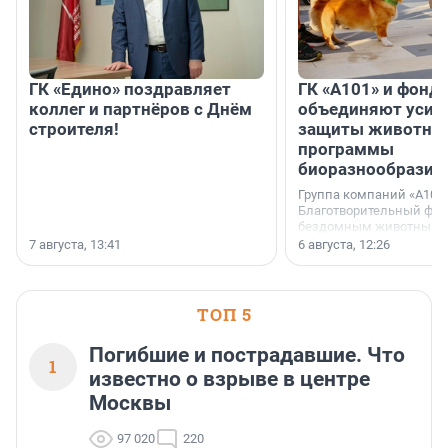
ГК «Едино» поздравляет
ГК «А101» и фонд
коллег и партнёров с Днём
объединяют усил
строителя!
защиты животных
программы
биоразнообразия
Группа компаний «А101»
Благотворительный фо
бездомным животным 
заключили соглашение
7 августа, 13:41
6 августа, 12:26
стратегическом сотрудн
ТОП 5
Погибшие и пострадавшие. Что
1
известно о взрыве в центре
Москвы
97 020
220