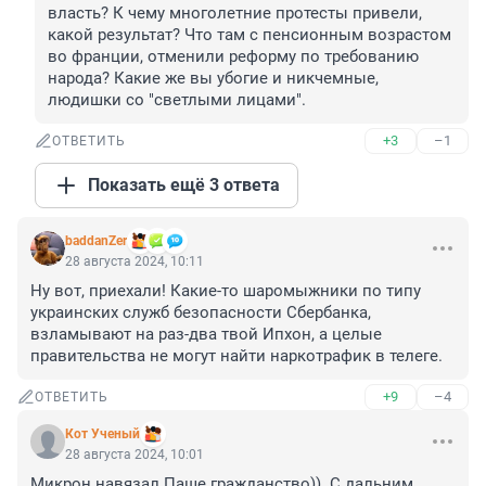
власть? К чему многолетние протесты привели, 
какой результат? Что там с пенсионным возрастом 
во франции, отменили реформу по требованию 
народа? Какие же вы убогие и никчемные, 
людишки со "светлыми лицами".
+3
–1
ОТВЕТИТЬ
Показать ещё 3 ответа
baddanZer
28 августа 2024, 10:11
Ну вот, приехали! Какие-то шаромыжники по типу 
украинских служб безопасности Сбербанка, 
взламывают на раз-два твой Ипхон, а целые 
правительства не могут найти наркотрафик в телеге.
+9
–4
ОТВЕТИТЬ
Кот Ученый
28 августа 2024, 10:01
Микрон навязал Паше гражданство)). С дальним 