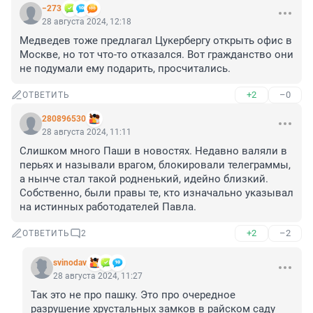
−273
28 августа 2024, 12:18
Медведев тоже предлагал Цукербергу открыть офис в 
Москве, но тот что-то отказался. Вот гражданство они 
не подумали ему подарить, просчитались.
+2
–0
ОТВЕТИТЬ
280896530
28 августа 2024, 11:11
Слишком много Паши в новостях. Недавно валяли в 
перьях и называли врагом, блокировали телеграммы, 
а нынче стал такой родненький, идейно близкий. 
Собственно, были правы те, кто изначально указывал 
на истинных работодателей Павла.
+2
–2
ОТВЕТИТЬ
2
svinodav
28 августа 2024, 11:27
Так это не про пашку. Это про очередное 
разрушение хрустальных замков в райском саду 