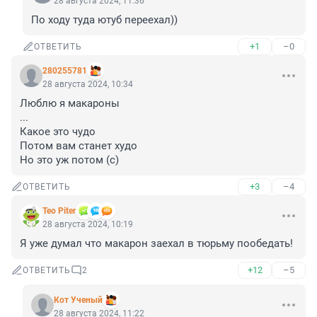
28 августа 2024, 11:36
По ходу туда ютуб переехал))
+1
–0
ОТВЕТИТЬ
280255781
28 августа 2024, 10:34
Люблю я макароны

...

Какое это чудо

Потом вам станет худо

Но это уж потом (с)
+3
–4
ОТВЕТИТЬ
Teo Piter
28 августа 2024, 10:19
Я уже думал что макарон заехал в тюрьму пообедать!
+12
–5
ОТВЕТИТЬ
2
Кот Ученый
28 августа 2024, 11:22