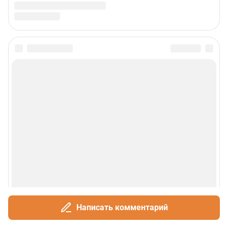
аудитория — лидеры бизнеса и политики, чиновники, десятки тысяч
горожан.
Пользовательское соглашение
Политика обработки персональных данных
Правила использования материалов сайта
Политика использования cookies
Рекомендательные системы
Деятельность в сфере ИТ
Руководство пользователя
Наши награды
© 2000-2026 Фонтанка.Ру
Свидетельство Роскомнадзора ЭЛ № ФС 77-66333 от 14.07.2016
© ООО «Интернет Технологии»
Написать комментарий