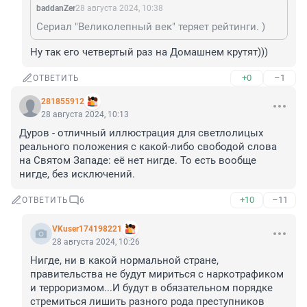
baddanZer
28 августа 2024, 10:38
Сериал "Великолепный век" теряет рейтинги. )
Ну так его четвертый раз на Домашнем крутят)))
+0
–1
ОТВЕТИТЬ
281855912
28 августа 2024, 10:13
Дуров - отличный иллюстрация для светлолицых 
реального положения с какой-либо свободой слова 
на Святом Западе: её нет нигде. То есть вообще 
нигде, без исключений.
+10
–11
ОТВЕТИТЬ
6
VKuser174198221
28 августа 2024, 10:26
Нигде, ни в какой нормальной стране, 
правительства не будут мириться с наркотрафиком 
и терроризмом...И будут в обязательном порядке 
стремиться лишить разного рода преступников 