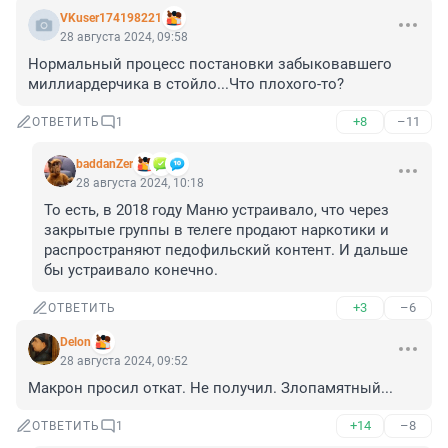
VKuser174198221
28 августа 2024, 09:58
Нормальный процесс постановки забыковавшего 
миллиардерчика в стойло...Что плохого-то?
+8
–11
ОТВЕТИТЬ
1
baddanZer
28 августа 2024, 10:18
То есть, в 2018 году Маню устраивало, что через 
закрытые группы в телеге продают наркотики и 
распространяют педофильский контент. И дальше 
бы устраивало конечно.
+3
–6
ОТВЕТИТЬ
Delon
28 августа 2024, 09:52
Макрон просил откат. Не получил. Злопамятный...
+14
–8
ОТВЕТИТЬ
1