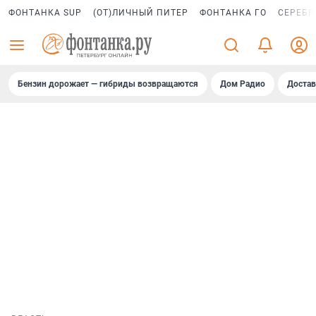
ФОНТАНКА SUP
(ОТ)ЛИЧНЫЙ ПИТЕР
ФОНТАНКА ГО
СЕРЕБР
Бензин дорожает — гибриды возвращаются
Дом Радио
Достав