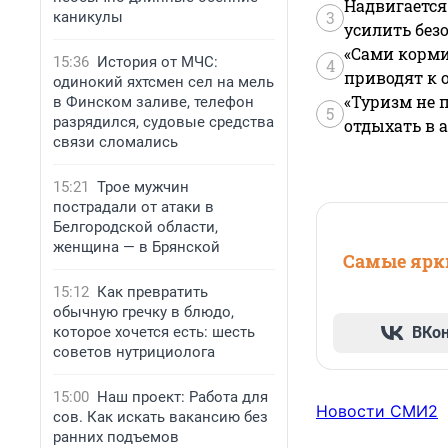
Надвигается
3
каникулы
усилить без
«Сами корми
15:36
История от МЧС:
4
приводят к 
одинокий яхтсмен сел на мель
«Туризм не 
в Финском заливе, телефон
5
разрядился, судовые средства
отдыхать в а
связи сломались
15:21
Трое мужчин
пострадали от атаки в
Белгородской области,
женщина — в Брянской
Самые ярки
15:12
Как превратить
обычную гречку в блюдо,
которое хочется есть: шесть
ВКо
советов нутрициолога
15:00
Наш проект: Работа для
Новости СМИ2
сов. Как искать вакансию без
ранних подъемов