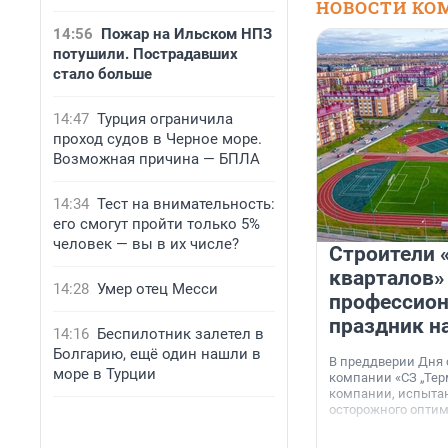
НОВОСТИ КО
14:56
Пожар на Ильском НПЗ
потушили. Пострадавших
стало больше
14:47
Турция ограничила
проход судов в Черное море.
Возможная причина — БПЛА
14:34
Тест на внимательность:
его смогут пройти только 5%
человек — вы в их числе?
Строители 
кварталов»
14:28
Умер отец Месси
профессио
праздник н
14:16
Беспилотник залетел в
Болгарию, ещё один нашли в
В преддверии Дня
море в Турции
компании «СЗ „Тер
компании, испытан
осторожного опти