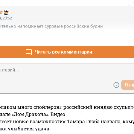
t?
, 23:52
ительно напоминает суровые российские будни
Читать все комментарии
Отп
ишком много спойлеров»: российский ниндзя-скульпт
риале «Дом Дракона». Видео
несет новые возможности»: Тамара Глоба назвала, кому
ака улыбнется удача