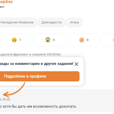
вербах
ент
Нападение боевиков
Джихадисты
Атака
1
3
0
ыделите фрагмент и нажмите Ctrl+Enter
рады за комментарии и другие задания!
Подробнее в профиле
ИИ
11
, 09:06
о хотя бы дать им возможность докопать