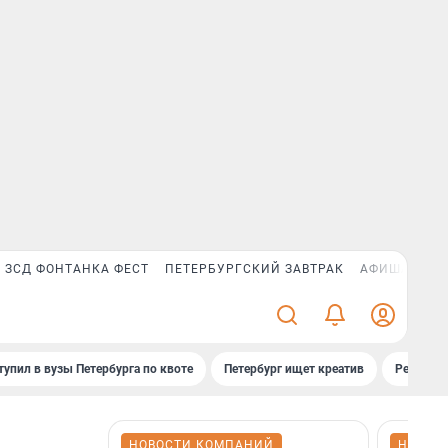
ЗСД ФОНТАНКА ФЕСТ
ПЕТЕРБУРГСКИЙ ЗАВТРАК
АФИША PLUS
тупил в вузы Петербурга по квоте
Петербург ищет креатив
Рейтинги
НОВОСТИ КОМПАНИЙ
НОВОС