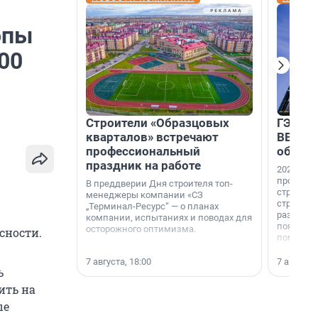
опы
200
Строители «Образцовых
ГЭС, м
кварталов» встречают
ВВП: в
профессиональный
об ист
праздник на работе
2026-й —
професси
В преддверии Дня строителя топ-
строителе
менеджеры компании «СЗ
строителя
„Терминал-Ресурс“ — о планах
раз. В ГК
компании, испытаниях и поводах для
появился
осторожного оптимизма.
сности.
поменяла
7 августа, 18:00
7 августа,
ь
ить на
ые