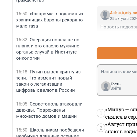
гражданство
A chto,b,esly-ne
16:50
«Газпром»: в подземных
25 августа 2024
хранилищах Европы рекордно
мало газа
Новость подозр
16:32
Операция пошла не по
плану, и это спасло мужчине
органы: случай в Институте
онкологии
16:18
Путин вывел крипту из
тени. Что изменит новый
закон о легализации
Гость
Войти
цифровых валют в России
16:05
Севастополь атаковали
«Минус — сл
дважды. Повреждены
1
множество домов и машин
снялся в се
«Август при
2
15:50
Школьникам пообещали
знаков зоди
необычно длинные осенние