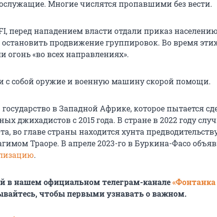
ослужащие. Многие числятся пропавшими без вести.
FI, перед нападением власти отдали приказ населени
 остановить продвижение группировок. Во время этих
и огонь «во всех направлениях».
и с собой оружие и военную машину скорой помощи.
 государство в Западной Африке, которое пытается с
ых джихадистов с 2015 года. В стране в 2022 году слу
та, во главе страны находится хунта предводительств
гимом Траоре. В апреле 2023-го в Буркина-Фасо объя
лизацию
.
ей в нашем официальном телеграм-канале
«Фонтанка
ывайтесь, чтобы первыми узнавать о важном.