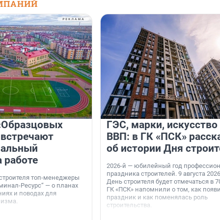
МПАНИЙ
«Образцовых
ГЭС, марки, искусство
 встречают
ВВП: в ГК «ПСК» расск
нальный
об истории Дня строит
а работе
2026-й — юбилейный год профессио
праздника строителей. 9 августа 2026
 строителя топ-менеджеры
День строителя будет отмечаться в 70
минал-Ресурс“ — о планах
ГК «ПСК» напомнили о том, как появ
иях и поводах для
праздник и как поменялась роль
мизма.
строительства.