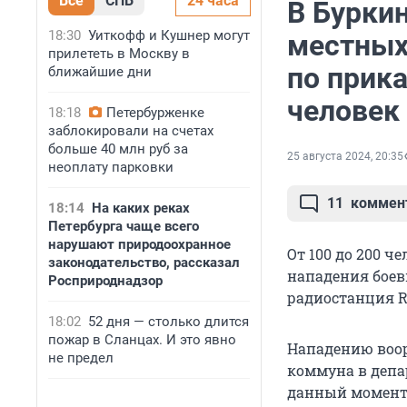
Все
СПБ
24 часа
В Бурки
18:30
Уиткофф и Кушнер могут
местных
прилететь в Москву в
по прика
ближайшие дни
человек
18:18
Петербурженке
заблокировали на счетах
больше 40 млн руб за
25 августа 2024, 20:35
неоплату парковки
11
коммен
18:14
На каких реках
Петербурга чаще всего
нарушают природоохранное
От 100 до 200 ч
законодательство, рассказал
нападения боев
Росприроднадзор
радиостанция R
18:02
52 дня — столько длится
пожар в Сланцах. И это явно
Нападению воо
не предел
коммуна в депа
данный момент 