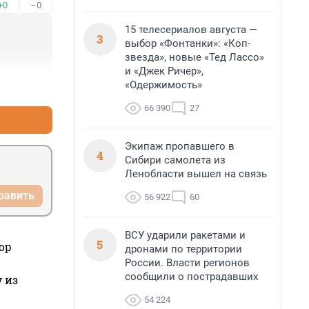
+0
–0
15 телесериалов августа —
3
выбор «Фонтанки»: «Коп-
звезда», новые «Тед Лассо»
и «Джек Ричер»,
«Одержимость»
+6
–0
66 390
27
Экипаж пропавшего в
4
Сибири самолета из
Ленобласти вышел на связь
равить
56 922
60
ВСУ ударили ракетами и
5
ор
дронами по территории
России. Власти регионов
сообщили о пострадавших
 из
54 224