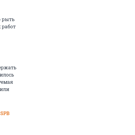
ю рыть
 работ
держать
чилось
уемая
вили
 SPB