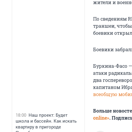
жители и военн
По сведениям R
траншеи, чтобы
боевики открыл
Боевики забрал
Буркина-Фасо —
атаки радикальн
два госпереворо
капитаном Ибра
всеобщую моби
Больше новост
18:00
Наш проект: Будет
online»
. Подпис
школа и бассейн. Как искать
квартиру в пригороде