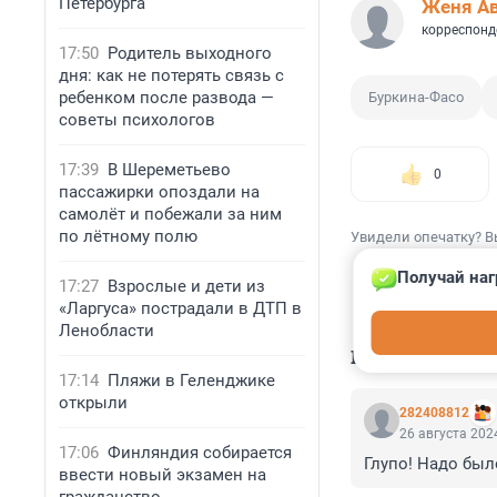
Петербурга
Женя А
корреспонд
17:50
Родитель выходного
дня: как не потерять связь с
ребенком после развода —
Буркина-Фасо
советы психологов
17:39
В Шереметьево
0
пассажирки опоздали на
самолёт и побежали за ним
по лётному полю
Увидели опечатку? В
Получай наг
17:27
Взрослые и дети из
«Ларгуса» пострадали в ДТП в
Ленобласти
КОММЕНТАР
17:14
Пляжи в Геленджике
открыли
282408812
26 августа 2024
17:06
Финляндия собирается
Глупо! Надо был
ввести новый экзамен на