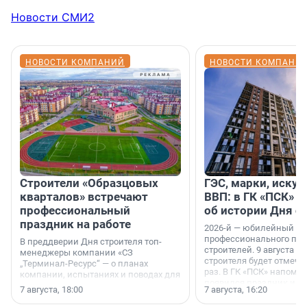
Новости СМИ2
НОВОСТИ КОМПАНИЙ
НОВОСТИ КОМПАНИ
Строители «Образцовых
ГЭС, марки, искус
кварталов» встречают
ВВП: в ГК «ПСК» р
профессиональный
об истории Дня с
праздник на работе
2026-й — юбилейный го
профессионального пр
В преддверии Дня строителя топ-
строителей. 9 августа 2
менеджеры компании «СЗ
строителя будет отмечат
„Терминал-Ресурс“ — о планах
раз. В ГК «ПСК» напомни
компании, испытаниях и поводах для
появился праздник и к
осторожного оптимизма.
7 августа, 18:00
7 августа, 16:20
поменялась роль строит