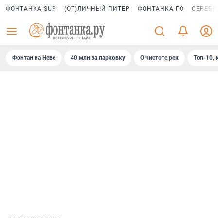
ФОНТАНКА SUP
(ОТ)ЛИЧНЫЙ ПИТЕР
ФОНТАНКА ГО
СЕРЕБР
Фонтан на Неве
40 млн за парковку
О чистоте рек
Топ-10, 