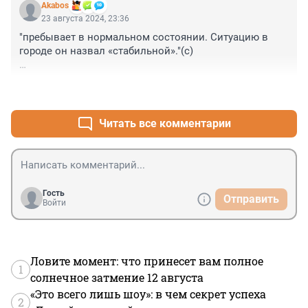
Akabos
23 августа 2024, 23:36
"пребывает в нормальном состоянии. Ситуацию в 
городе он назвал «стабильной»."(с)

Надо было продолжить в стиле: "огонь остановлен и 
+6
–0
планомерно уничтожается", "огонь отступает - мы 
выдавливаем его", "закупайте попкорн - смотрите на 
агонию огня"!
Читать все комментарии
Гость
Отправить
Войти
Ловите момент: что принесет вам полное
1
солнечное затмение 12 августа
«Это всего лишь шоу»: в чем секрет успеха
2