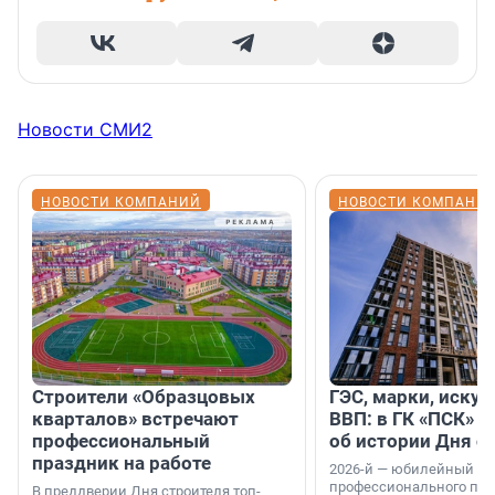
Новости СМИ2
НОВОСТИ КОМПАНИЙ
НОВОСТИ КОМПАНИ
Строители «Образцовых
ГЭС, марки, искус
кварталов» встречают
ВВП: в ГК «ПСК» р
профессиональный
об истории Дня с
праздник на работе
2026-й — юбилейный го
профессионального пр
В преддверии Дня строителя топ-