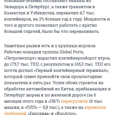
основные объемы составляют бананы из
Эквадора в Петербург, а также транзитом в
Казахстан и Узбекистан, перевалил 4,7 тыс.
контейнеров, на 2% больше год к году. Мощности и
того и другого позволяют работать с кратно
большей отдачей, было бы что переваливать.
Заметные рывки есть и у крупных игроков.
Рабочие лошадки группы Global Ports,
«Петролеспорт» нарастил контейнерооборот втрое,
до 175,7 тыс. TEU, с результатом в 165,3 тыс. TEU его
почти догнал «Первый контейнерный терминал»,
который сумел превзойти свои прошлогодние
показатели в пять раз. Успех обоих строится на
обработке автомобилей из Китая, прибывающих в
Петербург морем и по железной дороге (за 6
месяцев этого года в «ПКТ»
перегрузили
16 тыс.
машин, в «ПЛП» — 5,8 тыс.), а также на
перевалке
удобрений
«Еврохим» и «ФосАгро».