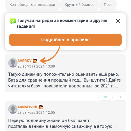
Контейнерные площадки
Крупный бизнес
Порт
Получай награды за комментарии и другие 
задания!
3
1
0
2
0
Подробнее в профиле
КОММЕНТАРИИ
5
AVBRKV
23 августа 2024, 13:08
Такую динамику положительно оценивать ещё рано. 
База для сравнения прошлый год... Вы шутите? Дайте 
читателям базу - показатели довоенные, за 2021 г. 
Покажите по годам грузооборот за 2021-2024 гг. Порт, 
+6
–1
в т. ч. контейнерный проектируется, инвестируется, 
строится под определённую загрузку, с некоторым 
Anatol"evich
резервом пропускной способности на определённую 
23 августа 2024, 12:05
перспективу. Здесь цифры показывают 
Первую половину жизни он был занят 
ненормальную пока ситуацию. Загрузка за 
подглядыванием в замочную скважину, а вторую — 
рассматриваемый год выросла до показателей около 