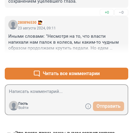
сохранением уцелевшего глаза.
10-20% от проектной мощности...
+0
–0
280896530
23 августа 2024, 09:11
Иными словами: "Несмотря на то, что власти 
напихали нам палок в колеса, мы каким-то чудным 
образом продолжаем крутить педали. Но едем 
исключительно в сторону Китая".
+8
–1
Читать все комментарии
Гость
Отправить
Войти
«Это всего лишь шоу»: в чем секрет успеха