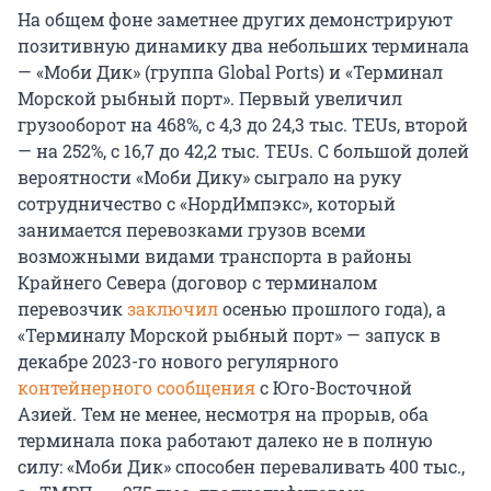
На общем фоне заметнее других демонстрируют
позитивную динамику два небольших терминала
— «Моби Дик» (группа Global Ports) и «Терминал
Морской рыбный порт». Первый увеличил
грузооборот на 468%, с 4,3 до 24,3 тыс. TEUs, второй
— на 252%, с 16,7 до 42,2 тыс. TEUs. С большой долей
вероятности «Моби Дику» сыграло на руку
сотрудничество с «НордИмпэкс», который
занимается перевозками грузов всеми
возможными видами транспорта в районы
Крайнего Севера (договор с терминалом
перевозчик
заключил
осенью прошлого года), а
«Терминалу Морской рыбный порт» — запуск в
декабре 2023-го нового регулярного
контейнерного сообщения
с Юго-Восточной
Азией. Тем не менее, несмотря на прорыв, оба
терминала пока работают далеко не в полную
силу: «Моби Дик» способен переваливать 400 тыс.,