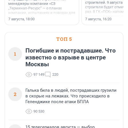
строителей. 9 августа 2
менеджеры компании «СЗ
строителя будет отмечат
„Терминал-Ресурс“ — о планах
раз. В ГК «ПСК» напомни
компании, испытаниях и поводах для
появился праздник и к
осторожного оптимизма.
7 августа, 18:00
7 августа, 16:20
поменялась роль строит
ТОП 5
Погибшие и пострадавшие. Что
1
известно о взрыве в центре
Москвы
97 149
220
Галька била в людей, пострадавших грузили
2
в скорые на лежаках. Что происходило в
Геленджике после атаки БПЛА
90 530
15 телесериалов августа — выбор