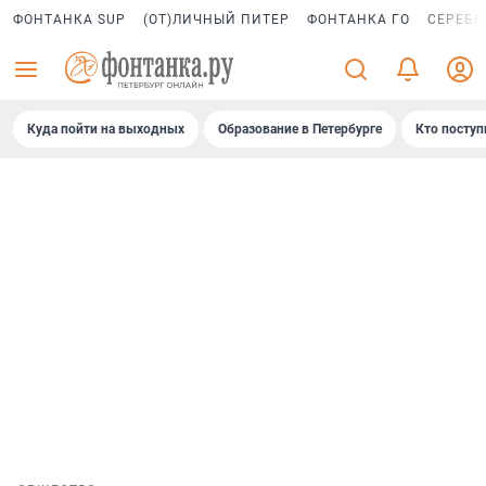
ФОНТАНКА SUP
(ОТ)ЛИЧНЫЙ ПИТЕР
ФОНТАНКА ГО
СЕРЕБР
Куда пойти на выходных
Образование в Петербурге
Кто поступ