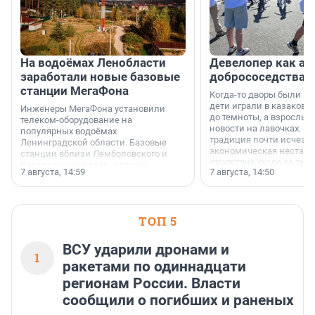
На водоёмах Ленобласти
Девелопер как ар
заработали новые базовые
добрососедства
станции МегаФона
Когда-то дворы были ме
дети играли в казаков-
Инженеры МегаФона установили
до темноты, а взрослые
телеком-оборудование на
новости на лавочках. В 1
популярных водоёмах
традиция почти исчезл
Ленинградской области. Базовые
экономическая нестаби
станции вблизи Лемболовского и
отсутствие ухода за те
Раздолинского озёр, а также
7 августа, 14:59
7 августа, 14:50
сделали своё дело.
недалеко от Большого Тосненского
водопада.
ТОП 5
ВСУ ударили дронами и
1
ракетами по одиннадцати
регионам России. Власти
сообщили о погибших и раненых