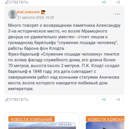
+0
–0
ОТВЕТИТЬ
Karl_Ivanovich
21 августа 2024, 16:20
Много говорят о возвращении памятника Александру 
3 на историческое место, но возле Мраморного 
дворца он удивительно уместен - стоит лицом к 
громадному барельефу "служение лошади человеку", 
работы барона фон Клодта.

Фриз-барельеф «Служение лошади человеку» тянется 
по всему фасаду служебного дома, его длина более 
70 метров, высота около 2 метров. П.К. Клодт создал 
барельеф в 1848 году, эта дата совпадает с 
завершением работ над конными статуями Аничкова 
моста, возле которого находится любимый дом 
императора.
+0
–0
ОТВЕТИТЬ
НОВОСТИ КОМПАНИЙ
НОВОСТИ КОМПАНИ