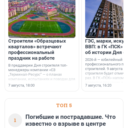
Строители «Образцовых
ГЭС, марки, искус
кварталов» встречают
ВВП: в ГК «ПСК» р
профессиональный
об истории Дня с
праздник на работе
2026-й — юбилейный го
профессионального пр
В преддверии Дня строителя топ-
строителей. 9 августа 2
менеджеры компании «СЗ
строителя будет отмечат
„Терминал-Ресурс“ — о планах
раз. В ГК «ПСК» напомни
компании, испытаниях и поводах для
появился праздник и к
осторожного оптимизма.
7 августа, 18:00
7 августа, 16:20
поменялась роль строит
ТОП 5
Погибшие и пострадавшие. Что
1
известно о взрыве в центре