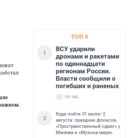
ТОП 5
ВСУ ударили
1
дронами и ракетами
по одиннадцати
лежат
регионам России.
работал
Власти сообщили о
погибших и раненых
але
101 942
 важном.
Куда пойти 31 июля–2
2
августа: праздник флоксов,
«Пространственный сдвиг» у
Манежа и «Музыка мира»