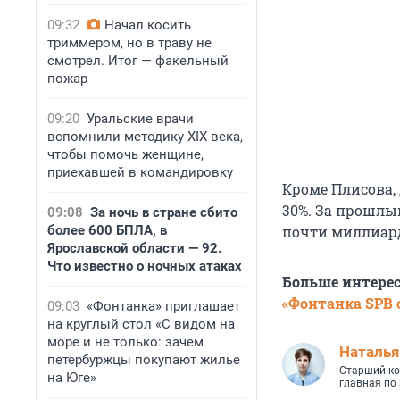
09:32
Начал косить
триммером, но в траву не
смотрел. Итог — факельный
пожар
09:20
Уральские врачи
вспомнили методику XIX века,
чтобы помочь женщине,
приехавшей в командировку
Кроме Плисова,
30%. За прошлый
09:08
За ночь в стране сбито
более 600 БПЛА, в
почти миллиард
Ярославской области — 92.
Что известно о ночных атаках
Больше интере
«Фонтанка SPB o
09:03
«Фонтанка» приглашает
на круглый стол «С видом на
море и не только: зачем
Наталья
петербуржцы покупают жилье
Старший ко
на Юге»
главная по