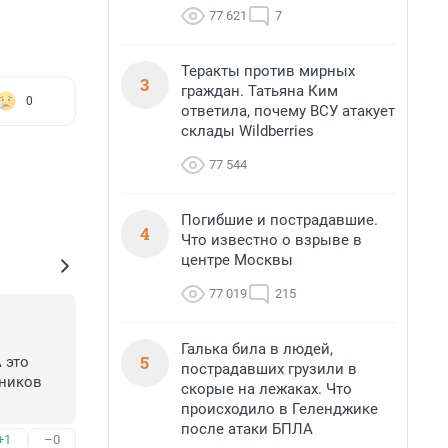
77 621
7
Теракты против мирных
3
граждан. Татьяна Ким
0
ответила, почему ВСУ атакует
склады Wildberries
77 544
Погибшие и пострадавшие.
4
Что известно о взрыве в
центре Москвы
77 019
215
Галька била в людей,
5
это 
пострадавших грузили в
ников 
скорые на лежаках. Что
происходило в Геленджике
после атаки БПЛА
+1
–0