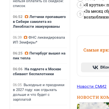
нельзя оплатить со скидкой:
4
«Я крутая»:
список
«За месяц сб
5
возлюбленной
06:52
Летчики пропавшего
в Сибири самолета из
Ленобласти эвакуированы
06:39
ФНС ликвидировала
ИП Земфиры*
Самые ярки
06:25
Петербург вышел на
пик тепла
ВКо
06:06
На подлете к Москве
сбивают беспилотники
06:05
Выходные и праздники
Новости СМИ2
в 2027 году: как отдыхать
дольше и что будет с
НОВОСТИ КО
зарплатой