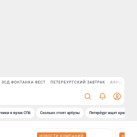
ЗСД ФОНТАНКА ФЕСТ
ПЕТЕРБУРГСКИЙ ЗАВТРАК
АФИША PLUS
ники в вузах СПб
Сколько стоят арбузы
Петербург ищет креатив
НОВОСТИ КОМПАНИЙ
НОВОС