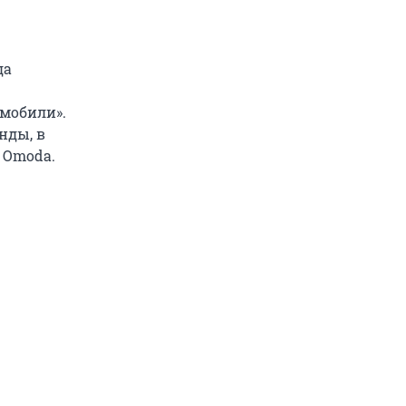
да
омобили».
нды, в
и Omoda.