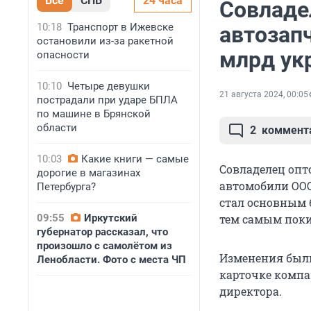
Все
СПБ
24 часа
Совладе
10:18
Транспорт в Ижевске
автозап
остановили из-за ракетной
млрд ук
опасности
10:10
Четыре девушки
21 августа 2024, 00:05
пострадали при ударе БПЛА
по машине в Брянской
области
2
коммент
10:03
Какие книги — самые
Совладелец опт
дорогие в магазинах
автомобили ООО
Петербурга?
стал основным 
09:55
Иркутский
тем самым поки
губернатор рассказал, что
произошло с самолётом из
Изменения были
Ленобласти. Фото с места ЧП
карточке компа
директора.