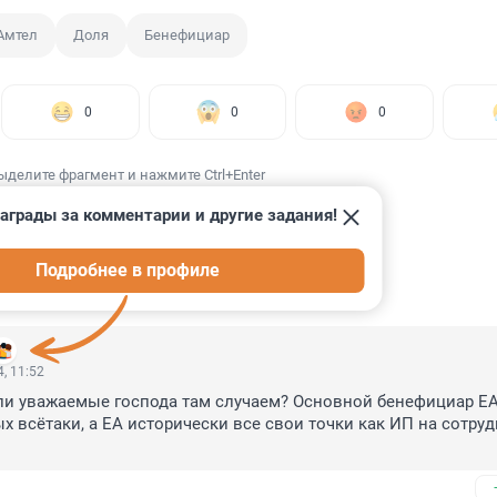
Амтел
Доля
Бенефициар
0
0
0
ыделите фрагмент и нажмите Ctrl+Enter
аграды за комментарии и другие задания!
Подробнее в профиле
ИИ
2
, 11:52
и уважаемые господа там случаем? Основной бенефициар ЕА 
 всётаки, а ЕА исторически все свои точки как ИП на сотруд