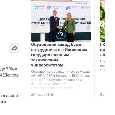
0
Обуховский завод будет
ГК «КВ
сотрудничать с Ижевским
возмо
государственным
лояль
техническим
Группа к
университетом
программ
до 70% и
участник
Соглашение о сотрудничестве между
й Щеглов,
АО «НПО „СЗРЦ Концерна ВКО „Алмаз
— Антей“ — Обуховский завод» и
ФГБОУ ВО «Ижевский
государственный технический
университет имени М. Т.
29 июля, 13:46
5 августа,
согласно
Калашникова» (ИжГТУ) было
подписано 17 июля 2026 года в
ого
Ситуационном центре Правительства
Москвы.