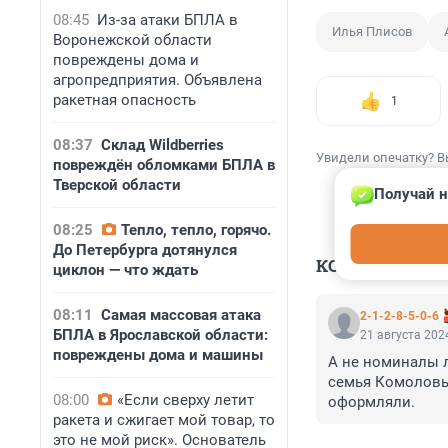
08:45
Из-за атаки БПЛА в
Илья Плисов
Воронежской области
повреждены дома и
агропредприятия. Объявлена
ракетная опасность
1
08:37
Склад Wildberries
Увидели опечатку? В
повреждён обломками БПЛА в
Тверской области
Получай н
08:25
Тепло, тепло, горячо.
До Петербурга дотянулся
КОММЕНТАР
циклон — что ждать
08:11
Самая массовая атака
2-1-2-8-5-0-6
БПЛА в Ярославской области:
21 августа 2024
повреждены дома и машины
А не номиналы л
семья Комоловых
08:00
«Если сверху летит
оформляли.
ракета и сжигает мой товар, то
это не мой риск». Основатель