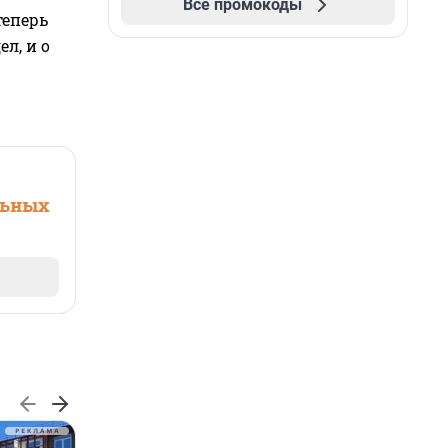
Все промокоды
теперь
л, и о
льных