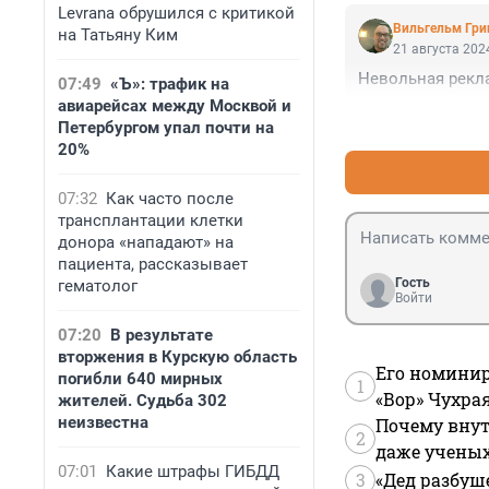
Levrana обрушился с критикой
Вильгельм Гри
на Татьяну Ким
21 августа 2024
Невольная рекла
07:49
«Ъ»: трафик на
авиарейсах между Москвой и
Петербургом упал почти на
20%
07:32
Как часто после
трансплантации клетки
донора «нападают» на
пациента, рассказывает
Гость
гематолог
Войти
07:20
В результате
вторжения в Курскую область
Его номинир
погибли 640 мирных
1
«Вор» Чухра
жителей. Судьба 302
неизвестна
Почему внут
2
даже учены
07:01
Какие штрафы ГИБДД
3
«Дед разбуш