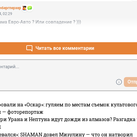
нбергперхер
, 02:29
ма Евро-Авто ? Или совпадение ? )))
Читать все комментарии
Отп
овали на «Оскар»: гуляем по местам съемок культово
я — фоторепортаж
ри Урана и Нептуна идут дожди из алмазов? Разгадка
х
евался»: SHAMAN довел Мизулину — что он натворил