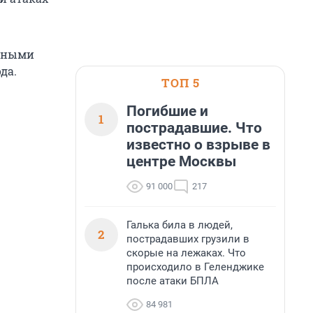
ичными
да.
ТОП 5
Погибшие и
1
пострадавшие. Что
известно о взрыве в
центре Москвы
91 000
217
Галька била в людей,
2
пострадавших грузили в
скорые на лежаках. Что
происходило в Геленджике
после атаки БПЛА
84 981