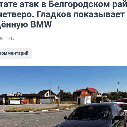
тате атак в Белгородском ра
четверо. Гладков показывает
дённую BMW
4 710
 комментарий