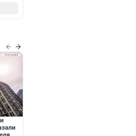
 и
На водоёмах Ленобласти
азали
заработали новые базовые
еля
станции МегаФона