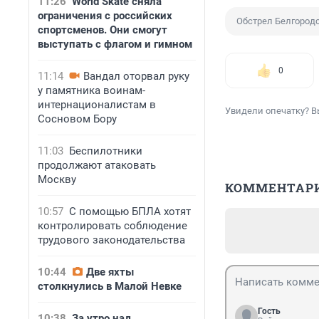
11:26
World Skate сняла
ограничения с российских
Обстрел Белгород
спортсменов. Они смогут
выступать с флагом и гимном
0
11:14
Вандал оторвал руку
у памятника воинам-
интернационалистам в
Увидели опечатку? В
Сосновом Бору
11:03
Беспилотники
продолжают атаковать
Москву
КОММЕНТАР
10:57
С помощью БПЛА хотят
контролировать соблюдение
трудового законодательства
10:44
Две яхты
столкнулись в Малой Невке
Гость
10:38
За утро над