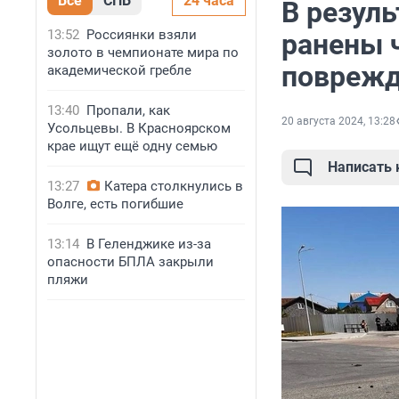
Все
СПБ
24 часа
В резуль
13:52
Россиянки взяли
ранены 
золото в чемпионате мира по
повреж
академической гребле
13:40
Пропали, как
20 августа 2024, 13:28
Усольцевы. В Красноярском
крае ищут ещё одну семью
Написать
13:27
Катера столкнулись в
Волге, есть погибшие
13:14
В Геленджике из-за
опасности БПЛА закрыли
пляжи