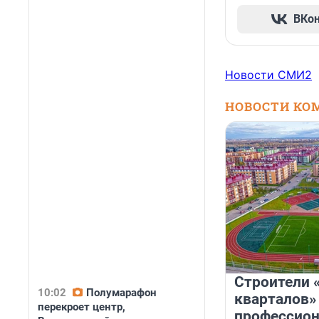
ВКо
Новости СМИ2
НОВОСТИ КО
Строители 
10:02
Полумарафон
кварталов»
перекроет центр,
профессио