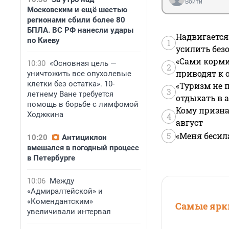
Войти
Московским и ещё шестью
регионами сбили более 80
БПЛА. ВС РФ нанесли удары
Надвигается
по Киеву
1
усилить без
«Сами корми
10:30
«Основная цель —
2
приводят к 
уничтожить все опухолевые
клетки без остатка». 10-
«Туризм не 
3
летнему Ване требуется
отдыхать в а
помощь в борьбе с лимфомой
Кому призна
Ходжкина
4
август
5
«Меня бесил
10:20
Антициклон
вмешался в погодный процесс
в Петербурге
10:06
Между
«Адмиралтейской» и
«Комендантским»
Самые ярки
увеличивали интервал