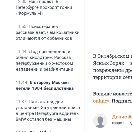
12:00
Наш проект: В
Петербурге проходят гонки
«Формулы-4»
11:55
Психотерапевт
рассказывает, чем кошатники
отличаются от собачников
11:44
«Год преследовал и
В Октябрьском 
облил кислотой». Рассказ
Ясных Зорях — 
петербурженки о жестоком
нападении и реабилитации
повреждены дро
территории сел
11:44
В сторону Москвы
летели 1984 беспилотника
Больше новост
online»
. Подпис
11:37
Пять статей, две
уголовные. За утренний дрифт
в центре Петербурга водитель
Денис А
BMW остался без машины
корреспонд