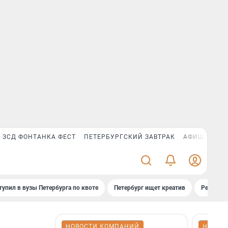
ЗСД ФОНТАНКА ФЕСТ
ПЕТЕРБУРГСКИЙ ЗАВТРАК
АФИША PLUS
тупил в вузы Петербурга по квоте
Петербург ищет креатив
Рейтинги
НОВОСТИ КОМПАНИЙ
НОВОС