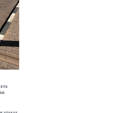
нкта
лав
и атаках