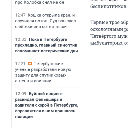
про Колобка снял не он
беспилотников. 
12:47
Кошка открыла кран, и
случился потоп. Суд взыскал
Первые трое об
с её хозяина сотни тысяч
осколочными ра
Четвёртого муж
12:33
Пока в Петербурге
амбулаторию, от
прохладно, главный синоптик
вспоминает исторические дни
12:21
Петербургские
ученые разработали новую
защиту для спутниковых
антенн и авиации
12:09
Буйный пациент
раскидал фельдшера и
водителя скорой в Петербурге,
справляться с ним пришлось
полиции