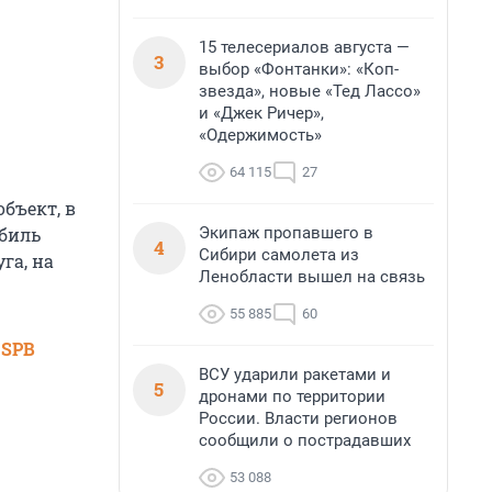
15 телесериалов августа —
3
выбор «Фонтанки»: «Коп-
звезда», новые «Тед Лассо»
и «Джек Ричер»,
«Одержимость»
64 115
27
бъект, в
Экипаж пропавшего в
обиль
4
Сибири самолета из
га, на
Ленобласти вышел на связь
55 885
60
 SPB
ВСУ ударили ракетами и
5
дронами по территории
России. Власти регионов
сообщили о пострадавших
53 088