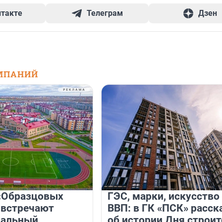
нтакте
Телеграм
Дзен
МПАНИЙ
«Образцовых
ГЭС, марки, искусство
 встречают
ВВП: в ГК «ПСК» расск
нальный
об истории Дня строит