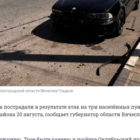
Белгородской области Вячеслав Гладков
а пострадали в результате атак на три населённых пу
айона 20 августа, сообщает губернатор области Вячес
мужчины. Трое были ранены в посёлке Октябрьский пр