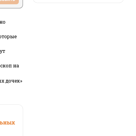
но
которые
ут
оскоп на
ых дочек»
льных