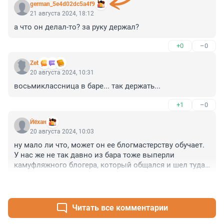
german_5e4d02dc5a4f9
21 августа 2024, 18:12
а что он делал-то? за руку держал?
+0
–0
Zet
20 августа 2024, 10:31
восьмиклассница в баре... так держать...
+1
–0
Йёхан
20 августа 2024, 10:03
ну мало ли что, может он ее блогмастерству обучает. 

У нас же не так давно из бара тоже выперли 
камуфляжного блогера, который общался и шел туда 
с несовешеннолетней писательницей
+1
–0
Читать все комментарии