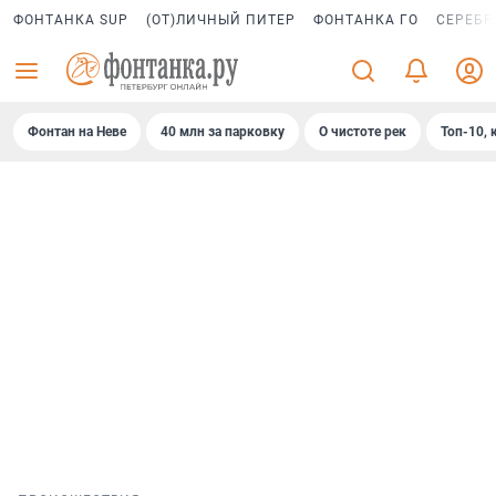
ФОНТАНКА SUP
(ОТ)ЛИЧНЫЙ ПИТЕР
ФОНТАНКА ГО
СЕРЕБР
Фонтан на Неве
40 млн за парковку
О чистоте рек
Топ-10, 