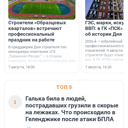
Строители «Образцовых
ГЭС, марки, искус
кварталов» встречают
ВВП: в ГК «ПСК» р
профессиональный
об истории Дня с
праздник на работе
2026-й — юбилейный го
профессионального пр
В преддверии Дня строителя топ-
строителей. 9 августа 2
менеджеры компании «СЗ
строителя будет отмечат
„Терминал-Ресурс“ — о планах
раз. В ГК «ПСК» напомни
компании, испытаниях и поводах для
появился праздник и к
осторожного оптимизма.
7 августа, 18:00
7 августа, 16:20
поменялась роль строит
ТОП 5
Галька била в людей,
1
пострадавших грузили в скорые
на лежаках. Что происходило в
Геленджике после атаки БПЛА