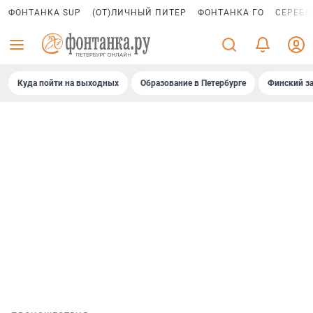
ФОНТАНКА SUP
(ОТ)ЛИЧНЫЙ ПИТЕР
ФОНТАНКА ГО
СЕРЕБР
Куда пойти на выходных
Образование в Петербурге
Финский за