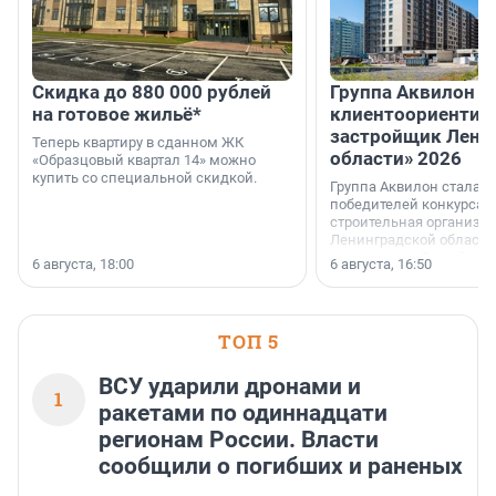
Скидка до 880 000 рублей
Группа Аквилон 
на готовое жильё*
клиентоориентир
застройщик Лени
Теперь квартиру в сданном ЖК
области» 2026
«Образцовый квартал 14» можно
купить со специальной скидкой.
Группа Аквилон стала 
победителей конкурса 
строительная организа
Ленинградской области 
номинации «Самый
6 августа, 18:00
6 августа, 16:50
клиентоориентированн
застройщик Ленинград
области».
ТОП 5
ВСУ ударили дронами и
1
ракетами по одиннадцати
регионам России. Власти
сообщили о погибших и раненых