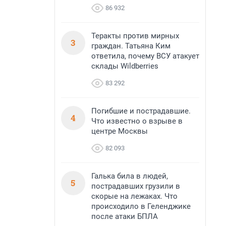
86 932
Теракты против мирных
3
граждан. Татьяна Ким
ответила, почему ВСУ атакует
склады Wildberries
83 292
Погибшие и пострадавшие.
4
Что известно о взрыве в
центре Москвы
82 093
Галька била в людей,
5
пострадавших грузили в
скорые на лежаках. Что
происходило в Геленджике
после атаки БПЛА