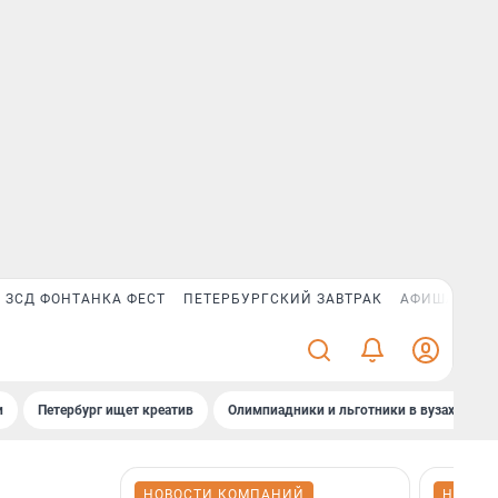
ЗСД ФОНТАНКА ФЕСТ
ПЕТЕРБУРГСКИЙ ЗАВТРАК
АФИША PLUS
и
Петербург ищет креатив
Олимпиадники и льготники в вузах СПб
НОВОСТИ КОМПАНИЙ
НОВОС