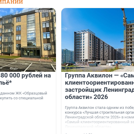
МПАНИЙ
80 000 рублей на
Группа Аквилон — «Са
льё*
клиентоориентирован
застройщик Ленингра
 сданном ЖК «Образцовый
области» 2026
 купить со специальной
Группа Аквилон стала одним из поб
конкурса «Лучшая строительная орг
Ленинградской области 2026» в ном
«Самый клиентоориентированный з
Ленинградской области».