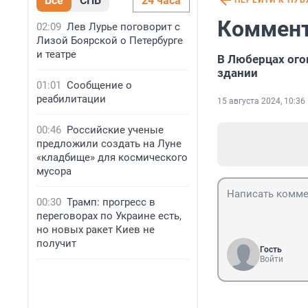
Все
СПБ
24 часа
ПЕРЕЙТИ К ПУ
Коммент
02:09
Лев Лурье поговорит с
Лизой Боярской о Петербурге
и театре
В Люберцах ого
здании
01:01
Сообщение о
реабилитации
15 августа 2024, 10:36
00:46
Российские ученые
предложили создать на Луне
«кладбище» для космического
мусора
00:30
Трамп: прогресс в
переговорах по Украине есть,
но новых ракет Киев не
получит
Гость
Войти