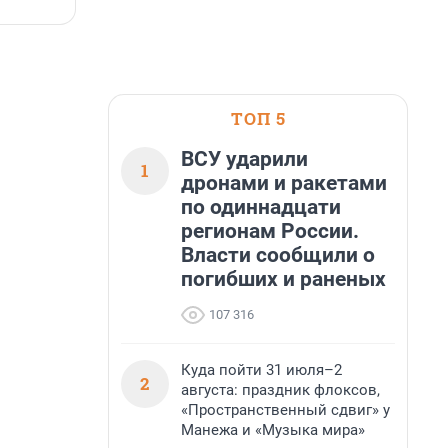
6 августа, 16:07
6
ТОП 5
ВСУ ударили
1
дронами и ракетами
по одиннадцати
регионам России.
Власти сообщили о
погибших и раненых
107 316
Куда пойти 31 июля–2
2
августа: праздник флоксов,
«Пространственный сдвиг» у
Манежа и «Музыка мира»