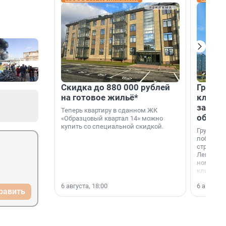
Скидка до 880 000 рублей
Группа
на готовое жильё*
клиен
застро
Теперь квартиру в сданном ЖК
област
«Образцовый квартал 14» можно
купить со специальной скидкой.
Группа А
победите
строител
Ленингра
номинац
клиенто
застройщ
6 августа, 18:00
6 августа,
области»
равить