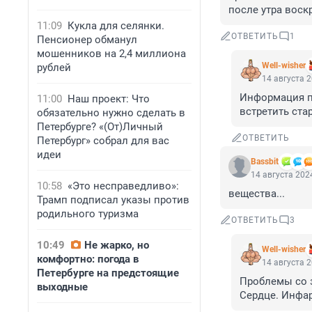
после утра воскр
11:09
Кукла для селянки.
ОТВЕТИТЬ
1
Пенсионер обманул
мошенников на 2,4 миллиона
Well-wisher
рублей
14 августа 2
Информация по
11:00
Наш проект: Что
встретить ста
обязательно нужно сделать в
Петербурге? «(От)Личный
ОТВЕТИТЬ
Петербург» собрал для вас
идеи
Bassbit
14 августа 2024
10:58
«Это несправедливо»:
вещества...
Трамп подписал указы против
родильного туризма
ОТВЕТИТЬ
3
10:49
Не жарко, но
Well-wisher
комфортно: погода в
14 августа 2
Петербурге на предстоящие
Проблемы со 
выходные
Сердце. Инфар