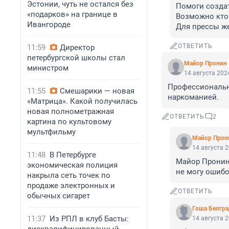
Эстонии, чуть не остался без
Помоги создат
«подарков» на границе в
Возможно кто 
Ивангороде
Для прессы же
ОТВЕТИТЬ
11:59
Директор
петербургской школы стал
Майор Пронин
министром
14 августа 2024
Профессиональна
11:55
Смешарики — новая
наркоманией.
«Матрица». Какой получилась
новая полнометражная
ОТВЕТИТЬ
2
картина по культовому
мультфильму
Майор Прон
14 августа 2
11:48
В Петербурге
Майор Пронин, 
экономическая полиция
не могу ошибок
накрыла сеть точек по
продаже электронных и
ОТВЕТИТЬ
обычных сигарет
Гоша Белгр
11:37
Из РПЛ в клуб Басты:
14 августа 2