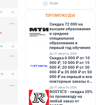
78 024
+7
–2
ПРОМОКОДЫ
Скидка 72 000 на
высшее образование
т 
и среднее
специальное
образование в
+9
–3
первый год обучения
До 31 августа, 2026
Скидка 6 000 ₽ от 10
000 ₽, 10 000 ₽ от 15
000 ₽, 20 000 ₽ от 30
000 ₽ и 35 000 ₽ от 50
+10
–5
000 ₽ на первый и все
повторные заказы по
промокоду НАБЕРИ
До 31 августа, 2026
ROSTIC'S - скидка 20%
по промокоду на
любой заказ от