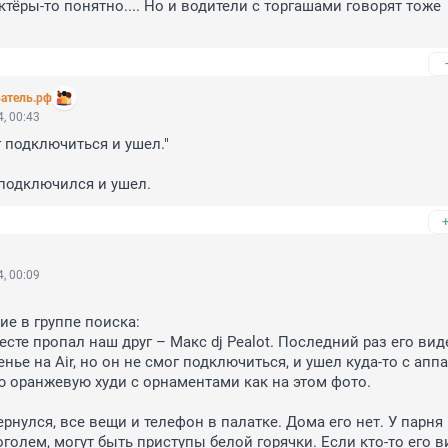
ктёры-то понятно.... Но и водители с торгашами говорят тоже 
атель.рф
, 00:43
 подключиться и ушел."

подключился и ушел.
, 00:09
е в группе поиска:

сте пропал наш друг – Макс dj Pealot. Последний раз его вид
нье на Аir, но он не смог подключиться, и ушел куда-то с аппа
ю оранжевую худи с орнаментами как на этом фото.

ернулся, все вещи и телефон в палатке. Дома его нет. У парня 
голем, могут быть приступы белой горячки. Если кто-то его в