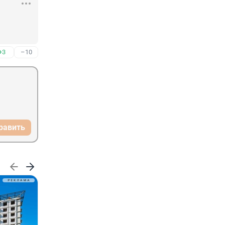
+3
–10
равить