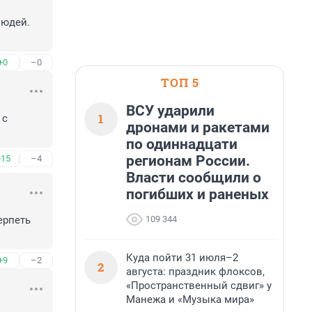
юдей.

+0
–0
ТОП 5
ВСУ ударили
1
с 
дронами и ракетами
по одиннадцати
регионам России.
+15
–4
Власти сообщили о
погибших и раненых
109 344
рпеть 
Куда пойти 31 июля–2
+9
–2
2
августа: праздник флоксов,
«Пространственный сдвиг» у
Манежа и «Музыка мира»