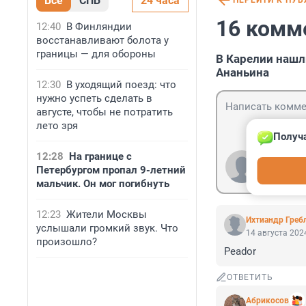
Все
СПБ
24 часа
ПЕРЕЙТИ К ПУ
16 комм
12:40
В Финляндии
восстанавливают болота у
границы — для обороны
В Карелии нашл
Ананьина
12:30
В уходящий поезд: что
нужно успеть сделать в
августе, чтобы не потратить
лето зря
Получа
12:28
На границе с
Гость
Петербургом пропал 9-летний
Войти
мальчик. Он мог погибнуть
12:23
Жители Москвы
Ихтиандр Греб
услышали громкий звук. Что
14 августа 2024
произошло?
Peador
ОТВЕТИТЬ
Абрикосов