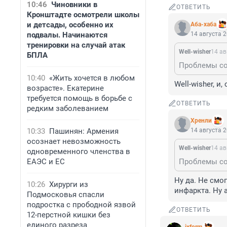
10:46
Чиновники в
ОТВЕТИТЬ
Кронштадте осмотрели школы
и детсады, особенно их
Аба-хаба
подвалы. Начинаются
14 августа 2
тренировки на случай атак
Well-wisher
14 ав
БПЛА
Проблемы со 
10:40
«Жить хочется в любом
Well-wisher, и
возрасте». Екатерине
требуется помощь в борьбе с
ОТВЕТИТЬ
редким заболеванием
Хренли
10:33
Пашинян: Армения
14 августа 2
осознает невозможность
Well-wisher
14 ав
одновременного членства в
ЕАЭС и ЕС
Проблемы со 
Ну да. Не смо
10:26
Хирурги из
инфаркта. Ну а
Подмосковья спасли
подростка с прободной язвой
ОТВЕТИТЬ
12-перстной кишки без
единого разреза