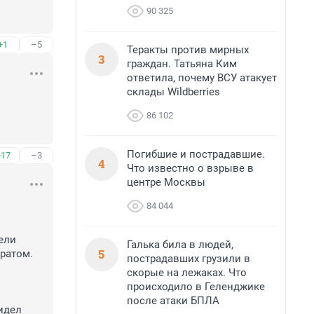
90 325
+1
–5
Теракты против мирных
3
граждан. Татьяна Ким
ответила, почему ВСУ атакует
склады Wildberries
86 102
Погибшие и пострадавшие.
+17
–3
4
Что известно о взрыве в
центре Москвы
84 044
ели 
Галька била в людей,
5
ратом. 
пострадавших грузили в
скорые на лежаках. Что
происходило в Геленджике
после атаки БПЛА
идел 