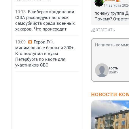
_ixform
14 августа 2024
10:18
В киберкомандовании
почему группа Д
США расследуют всплеск
Почему? Ответс
самоубийств среди военных
хакеров. Что происходит
ОТВЕТИТЬ
10:09
Герои РФ,
минимальные баллы и 300+.
Кто поступил в вузы
Петербурга по квоте для
участников СВО
Гость
Войти
НОВОСТИ КО