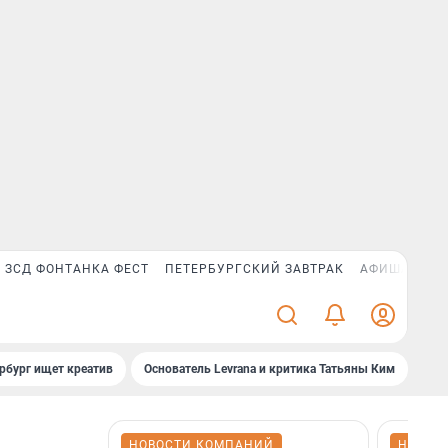
ЗСД ФОНТАНКА ФЕСТ
ПЕТЕРБУРГСКИЙ ЗАВТРАК
АФИША PLUS
рбург ищет креатив
Основатель Levrana и критика Татьяны Ким
Зач
НОВОСТИ КОМПАНИЙ
НОВОС