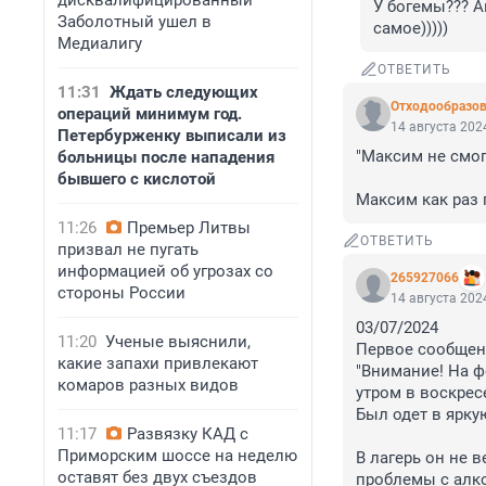
дисквалифицированный
У богемы??? А
Заболотный ушел в
самое)))))
Медиалигу
ОТВЕТИТЬ
11:31
Ждать следующих
Отходообразов
операций минимум год.
14 августа 2024
Петербурженку выписали из
"Максим не смог
больницы после нападения
бывшего с кислотой
Максим как раз 
11:26
Премьер Литвы
ОТВЕТИТЬ
призвал не пугать
информацией об угрозах со
265927066
стороны России
14 августа 2024
03/07/2024

11:20
Ученые выяснили,
Первое сообщени
какие запахи привлекают
"Внимание! На фе
комаров разных видов
утром в воскресе
Был одет в ярку
11:17
Развязку КАД с
Приморским шоссе на неделю
В лагерь он не в
оставят без двух съездов
проблемы с алко