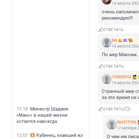
14 августа 2024
очень напомнило
рекомендую!!!
ОТВЕТИТЬ
Zet
14 августа 2024
По мер Максим..
ОТВЕТИТЬ
170052912
14 августа 2024
Странный мир ст
за это время не
12:18
Министр Шадаев:
ОТВЕТИТЬ
1
«Макс» в нашей жизни
остается навсегда
282577755
17 октября 2
12:07
Кубинец, ехавший из
О чем им писа