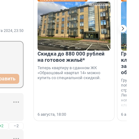
та 2024, 23:50
Скидка до 880 000 рублей
Группа
на готовое жильё*
клиен
застро
Теперь квартиру в сданном ЖК
област
«Образцовый квартал 14» можно
купить со специальной скидкой.
равить
Группа А
победите
строител
Ленингра
номинац
клиенто
застройщ
6 августа, 18:00
6 августа,
области»
+2
–2