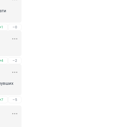
ти 
+1
–0
+4
–2
увших 
+7
–5