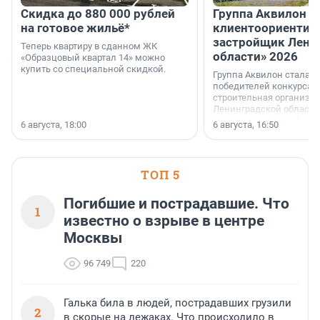
Скидка до 880 000 рублей
Группа Аквилон 
на готовое жильё*
клиентоориентир
застройщик Лени
Теперь квартиру в сданном ЖК
области» 2026
«Образцовый квартал 14» можно
купить со специальной скидкой.
Группа Аквилон стала 
победителей конкурса 
строительная организа
Ленинградской области 
номинации «Самый
6 августа, 18:00
6 августа, 16:50
клиентоориентированн
застройщик Ленинград
области».
ТОП 5
Погибшие и пострадавшие. Что
1
известно о взрыве в центре
Москвы
96 749
220
Галька била в людей, пострадавших грузили
2
в скорые на лежаках. Что происходило в