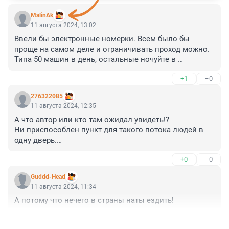
MalinAk
11 августа 2024, 13:02
Ввели бы электронные номерки. Всем было бы 
проще на самом деле и ограничивать проход можно. 
Типа 50 машин в день, остальные ночуйте в 
гостиницах и записывайтесь. Продавать же не могут 
+1
–0
записаться заранее, или им придётся самим границу 
туда сюда переходить.
276322085
11 августа 2024, 12:35
А что автор или кто там ожидал увидеть!?

Ни приспособлен пункт для такого потока людей в 
одну дверь.

Не нужно венить людей, заложников этой ситуации.

+0
–0
Зарабатывают как могут.

Можете их привлечь к административному если 
Guddd-Head
получиться.

11 августа 2024, 11:34
Договоритесь и откройте хотя бы ночью пусть 
А потому что нечего в страны наты ездить!
работает переход, и не занимайтесь балобольством и 
получением денег за написанное!!!
+0
–1