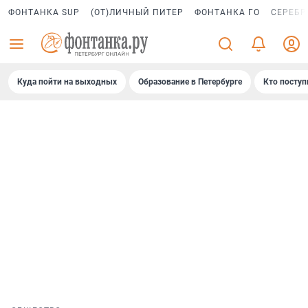
ФОНТАНКА SUP
(ОТ)ЛИЧНЫЙ ПИТЕР
ФОНТАНКА ГО
СЕРЕБР
Куда пойти на выходных
Образование в Петербурге
Кто поступ