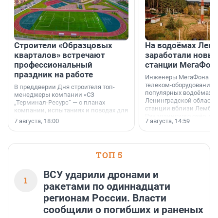
Строители «Образцовых
На водоёмах Лен
кварталов» встречают
заработали новы
профессиональный
станции МегаФон
праздник на работе
Инженеры МегаФона ус
телеком-оборудование 
В преддверии Дня строителя топ-
популярных водоёмах
менеджеры компании «СЗ
Ленинградской области
„Терминал-Ресурс“ — о планах
станции вблизи Лембол
компании, испытаниях и поводах для
Раздолинского озёр, а 
осторожного оптимизма.
7 августа, 18:00
7 августа, 14:59
недалеко от Большого Т
водопада.
ТОП 5
ВСУ ударили дронами и
1
ракетами по одиннадцати
регионам России. Власти
сообщили о погибших и раненых