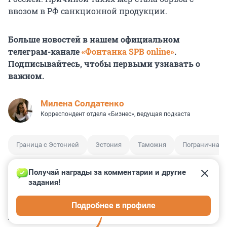
ввозом в РФ санкционной продукции.
Больше новостей в нашем официальном
телеграм-канале
«Фонтанка SPB online»
.
Подписывайтесь, чтобы первыми узнавать о
важном.
Милена Солдатенко
Корреспондент отдела «Бизнес», ведущая подкаста
Граница с Эстонией
Эстония
Таможня
Пограничная 
Получай награды за комментарии и другие 
задания!
2
5
2
12
3
Подробнее в профиле
КОММЕНТАРИИ
45