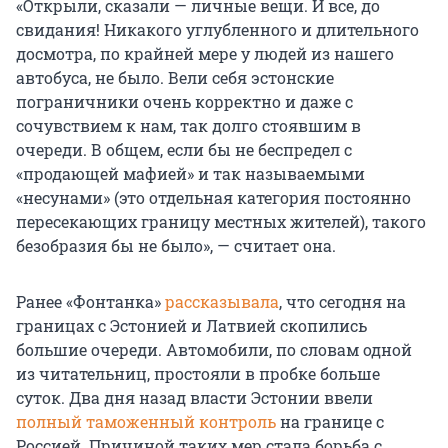
«Открыли, сказали — личные вещи. И все, до
свидания! Никакого углубленного и длительного
досмотра, по крайней мере у людей из нашего
автобуса, не было. Вели себя эстонские
пограничники очень корректно и даже с
сочувствием к нам, так долго стоявшим в
очереди. В общем, если бы не беспредел с
«продающей мафией» и так называемыми
«несунами» (это отдельная категория постоянно
пересекающих границу местных жителей), такого
безобразия бы не было», — считает она.
Ранее «Фонтанка»
рассказывала
, что сегодня на
границах с Эстонией и Латвией скопились
большие очереди. Автомобили, по словам одной
из читательниц, простояли в пробке больше
суток. Два дня назад власти Эстонии ввели
полный таможенный контроль
на границе с
Россией. Причиной таких мер стала борьба с