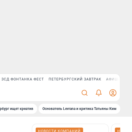
ЗСД ФОНТАНКА ФЕСТ
ПЕТЕРБУРГСКИЙ ЗАВТРАК
АФИША PLUS
рбург ищет креатив
Основатель Levrana и критика Татьяны Ким
Зач
НОВОСТИ КОМПАНИЙ
НОВОС