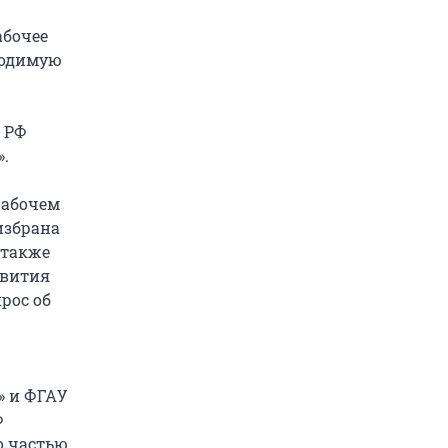
абочее
ходимую
 РФ
».
рабочем
избрана
 также
звития
рос об
» и ФГАУ
Ф
о частью