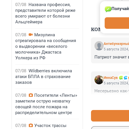
07/08
Названа профессия,
Получай
представители которой реже
всего умирают от болезни
Альцгеймера
КОММЕНТАР
07/08
Мизулина
отреагировала на сообщения
Антибункерны
о выдворении «веселого
5 августа 2024,
молочника» Джастаса
Патриот значит в
Уолкера из РФ
07/08
Wildberries включила
атаки БПЛА в страхование
ИннаСув
заказов
5 августа 2024,
Несерьезно как-
07/08
Посетители «Ленты»
заметили острую нехватку
овощей после пожара на
распределительном центре
07/08
Участок трассы