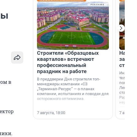
ны
Строители «Образцовых
На вод
кварталов» встречают
зарабо
профессиональный
станци
праздник на работе
Инженер
телеком-
В преддверии Дня строителя топ-
том в
популярн
менеджеры компании «СЗ
Ленингра
„Терминал-Ресурс“ — о планах
станции 
компании, испытаниях и поводах для
Раздолин
осторожного оптимизма.
недалеко
водопада
ектор
7 августа, 18:00
7 августа,
ники.