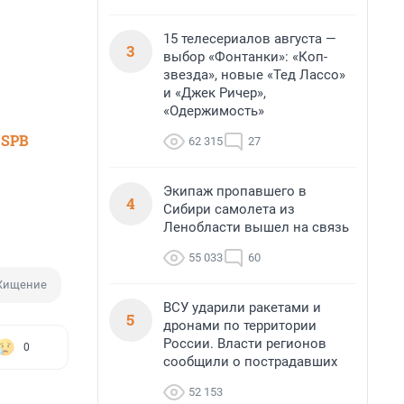
15 телесериалов августа —
3
выбор «Фонтанки»: «Коп-
звезда», новые «Тед Лассо»
и «Джек Ричер»,
«Одержимость»
 SPB
62 315
27
Экипаж пропавшего в
4
Сибири самолета из
Ленобласти вышел на связь
55 033
60
Хищение
ВСУ ударили ракетами и
5
дронами по территории
России. Власти регионов
0
сообщили о пострадавших
52 153