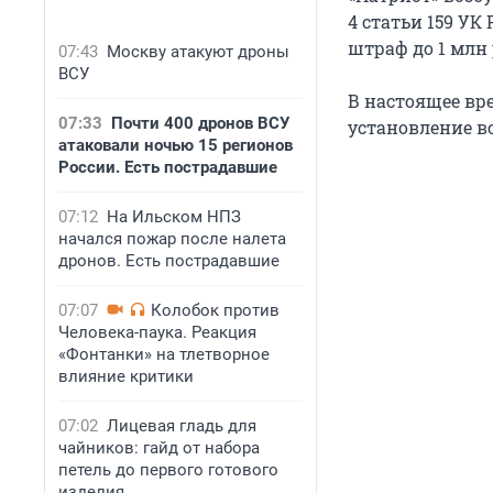
4 статьи 159 УК
штраф до 1 млн 
07:43
Москву атакуют дроны
ВСУ
В настоящее вр
07:33
Почти 400 дронов ВСУ
установление вс
атаковали ночью 15 регионов
России. Есть пострадавшие
07:12
На Ильском НПЗ
начался пожар после налета
дронов. Есть пострадавшие
07:07
Колобок против
Человека-паука. Реакция
«Фонтанки» на тлетворное
влияние критики
07:02
Лицевая гладь для
чайников: гайд от набора
петель до первого готового
изделия