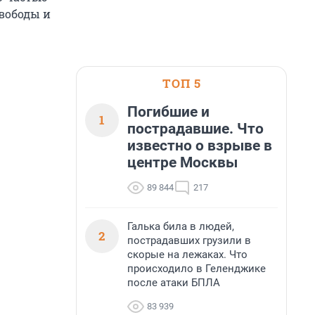
свободы и
ТОП 5
Погибшие и
1
пострадавшие. Что
известно о взрыве в
центре Москвы
89 844
217
Галька била в людей,
2
пострадавших грузили в
скорые на лежаках. Что
происходило в Геленджике
после атаки БПЛА
83 939