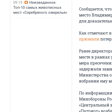
09:15
Неизведанное.
Топ-10 самых живописных
Сообщается, что
мест «Серебряного ожерелья»
место Владимир
для доказатель
Как отмечают в
признали
потер
Ранее директор
месте в рамках 
мера пресечени
задержали замн
Министерства о
избрании ему м
По информации 
Минобороны Рос
«Центральный в
«Патриот» возб