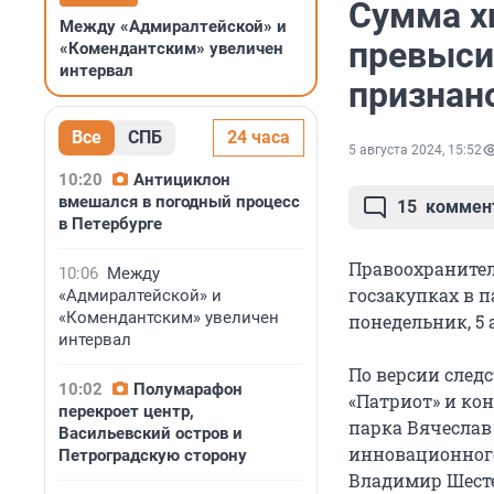
Сумма х
Между «Адмиралтейской» и
превыси
«Комендантским» увеличен
интервал
признан
Все
СПБ
24 часа
5 августа 2024, 15:52
10:20
Антициклон
вмешался в погодный процесс
15
коммен
в Петербурге
Правоохранител
10:06
Между
госзакупках в 
«Адмиралтейской» и
«Комендантским» увеличен
понедельник, 5 
интервал
По версии след
10:02
Полумарафон
«Патриот» и ко
перекроет центр,
парка Вячеслав
Васильевский остров и
инновационного
Петроградскую сторону
Владимир Шесте