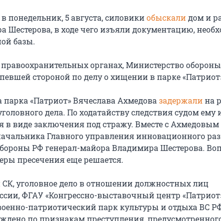
 в понедельник, 5 августа, силовики
обыскали
дом и р
а Шестерова, в ходе чего изъяли документацию, необ
ной базы.
 правоохранительных органах, Министерство обороны
певшей стороной по делу о хищении в парке «Патриот
а парка «Патриот» Вячеслава Ахмедова
задержали
на 
уголовного дела. По ходатайству следствия судом ему 
я в виде заключения под стражу. Вместе с Ахмедовым
ачальника Главного управления инновационного ра
бороны РФ генерал-майора Владимира Шестерова. Воп
еры пресечения еще решается.
СК, уголовное дело в отношении должностных лиц
сии, ФГАУ «Конгрессно-выставочный центр «Патриот
оенно-патриотический парк культуры и отдыха ВС Р
уждено по признакам преступления, предусмотренног