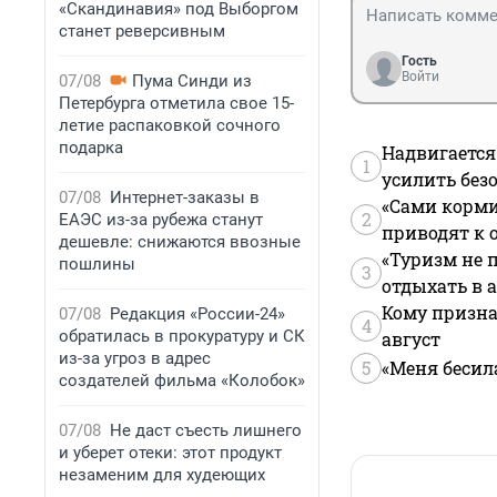
«Скандинавия» под Выборгом
станет реверсивным
Гость
Войти
07/08
Пума Синди из
Петербурга отметила свое 15-
летие распаковкой сочного
подарка
Надвигается
1
усилить без
07/08
Интернет-заказы в
«Сами корми
2
ЕАЭС из-за рубежа станут
приводят к 
дешевле: снижаются ввозные
«Туризм не 
пошлины
3
отдыхать в а
Кому призна
07/08
Редакция «России-24»
4
обратилась в прокуратуру и СК
август
из-за угроз в адрес
5
«Меня бесил
создателей фильма «Колобок»
07/08
Не даст съесть лишнего
и уберет отеки: этот продукт
незаменим для худеющих