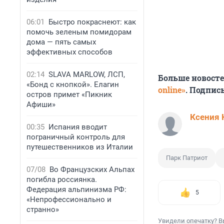
06:01
Быстро покраснеют: как
помочь зеленым помидорам
дома — пять самых
эффективных способов
02:14
SLAVA MARLOW, ЛСП,
Больше новост
«Бонд с кнопкой». Елагин
online»
. Подпис
остров примет «Пикник
Афиши»
Ксения 
00:35
Испания вводит
пограничный контроль для
путешественников из Италии
Парк Патриот
07/08
Во Французских Альпах
погибла россиянка.
Федерация альпинизма РФ:
5
«Непрофессионально и
странно»
Увидели опечатку? В