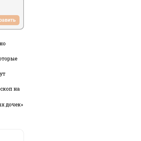
равить
но
которые
ут
оскоп на
ых дочек»