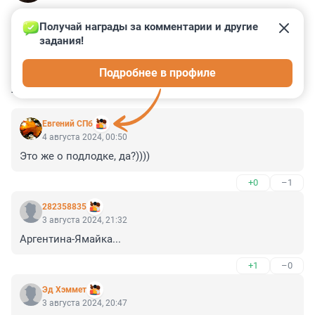
Получай награды за комментарии и другие 
задания!
1
0
0
0
3
Подробнее в профиле
КОММЕНТАРИИ
6
Евгений СПб
4 августа 2024, 00:50
Это же о подлодке, да?))))
+0
–1
282358835
3 августа 2024, 21:32
Аргентина-Ямайка...
+1
–0
Эд Хэммет
3 августа 2024, 20:47