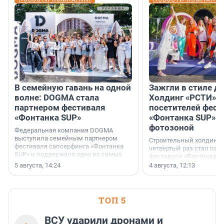
В семейную гавань на одной
Зажгли в стиле ди
волне: DOGMA стала
Холдинг «РСТИ» 
партнером фестиваля
посетителей фест
«Фонтанка SUP»
«Фонтанка SUP» я
фотозоной
Федеральная компания DOGMA
выступила семейным партнером
Строительный холдинг 
фестиваля сапсерфинга «Фонтанка
четвертый раз стал пар
SUP» и поддержала одну из самых
фестиваля «Фонтанка S
ярких и романтичных номинаций —
раз компания стремится
5 августа, 14:24
4 августа, 12:13
«SUP-свадьба».
привезти корпоративну
и подарить настоящий 
посетителям фестиваля
необычной фотозоне.
ТОП 5
ВСУ ударили дронами и