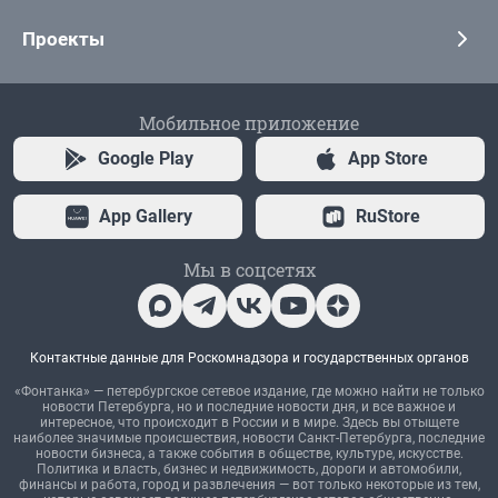
Проекты
Мобильное приложение
Google Play
App Store
App Gallery
RuStore
Мы в соцсетях
Контактные данные для Роскомнадзора и государственных органов
«Фонтанка» — петербургское сетевое издание, где можно найти не только
новости Петербурга, но и последние новости дня, и все важное и
интересное, что происходит в России и в мире. Здесь вы отыщете
наиболее значимые происшествия, новости Санкт-Петербурга, последние
новости бизнеса, а также события в обществе, культуре, искусстве.
Политика и власть, бизнес и недвижимость, дороги и автомобили,
финансы и работа, город и развлечения — вот только некоторые из тем,