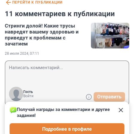
ПЕРЕЙТИ К ПУБЛИКАЦИИ
11 комментариев к публикации
Стринги долой! Какие трусы
навредят вашему здоровью и
приведут к проблемам с
зачатием
28 июля 2024, 07:11
Гость
Войти
Отправить
Получай награды за комментарии и другие 
задания!
Гость
4 августа 2025, 16:14
Подробнее в профиле
стринги это 100% мужское белье