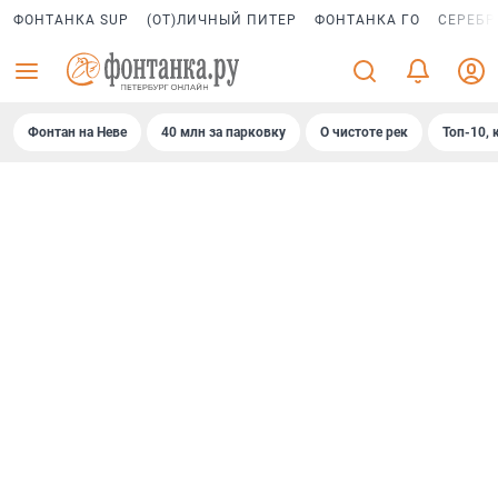
ФОНТАНКА SUP
(ОТ)ЛИЧНЫЙ ПИТЕР
ФОНТАНКА ГО
СЕРЕБР
Фонтан на Неве
40 млн за парковку
О чистоте рек
Топ-10, 